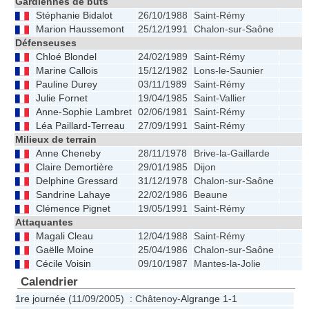
Gardiennes de buts
Stéphanie Bidalot
26/10/1988
Saint-Rémy
Marion Haussemont
25/12/1991
Chalon-sur-Saône
Défenseuses
Chloé Blondel
24/02/1989
Saint-Rémy
Marine Callois
15/12/1982
Lons-le-Saunier
Pauline Durey
03/11/1989
Saint-Rémy
Julie Fornet
19/04/1985
Saint-Vallier
Anne-Sophie Lambret
02/06/1981
Saint-Rémy
Léa Paillard-Terreau
27/09/1991
Saint-Rémy
Milieux de terrain
Anne Cheneby
28/11/1978
Brive-la-Gaillarde
Claire Demortière
29/01/1985
Dijon
Delphine Gressard
31/12/1978
Chalon-sur-Saône
Sandrine Lahaye
22/02/1986
Beaune
Clémence Pignet
19/05/1991
Saint-Rémy
Attaquantes
Magali Cleau
12/04/1988
Saint-Rémy
Gaëlle Moine
25/04/1986
Chalon-sur-Saône
Cécile Voisin
09/10/1987
Mantes-la-Jolie
Calendrier
1re journée
(11/09/2005) : Châtenoy-
Algrange
1-1