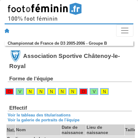
Championnat de France de D3 2005-2006 - Groupe B
Association Sportive Châtenoy-le-
Royal
Forme de l'équipe
D
V
N
N
N
N
N
D
V
N
Effectif
Voir le tableau des titularisations
Voir la galerie de portraits de l'équipe
Date de
Lieu de
Nat.
Nom
Taille
naissance
naissance