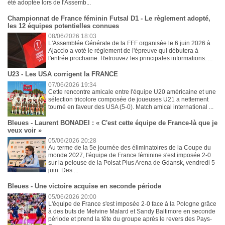
été adoptée lors de l'Assemb...
Championnat de France féminin Futsal D1 - Le règlement adopté,
les 12 équipes potentielles connues
08/06/2026 18:03
L'Assemblée Générale de la FFF organisée le 6 juin 2026 à
Ajaccio a voté le règlement de l'épreuve qui débutera à
l'entrée prochaine. Retrouvez les principales informations. ...
U23 - Les USA corrigent la FRANCE
07/06/2026 19:34
Cette rencontre amicale entre l'équipe U20 américaine et une
sélection tricolore composée de joueuses U21 a nettement
tourné en faveur des USA (5-0). Match amical international ...
Bleues - Laurent BONADEI : « C'est cette équipe de France-là que je
veux voir »
05/06/2026 20:28
Au terme de la 5e journée des éliminatoires de la Coupe du
monde 2027, l'équipe de France féminine s'est imposée 2-0
sur la pelouse de la Polsat Plus Arena de Gdansk, vendredi 5
juin. Des ...
Bleues - Une victoire acquise en seconde période
05/06/2026 20:00
L'équipe de France s'est imposée 2-0 face à la Pologne grâce
à des buts de Melvine Malard et Sandy Baltimore en seconde
période et prend la tête du groupe après le revers des Pays-