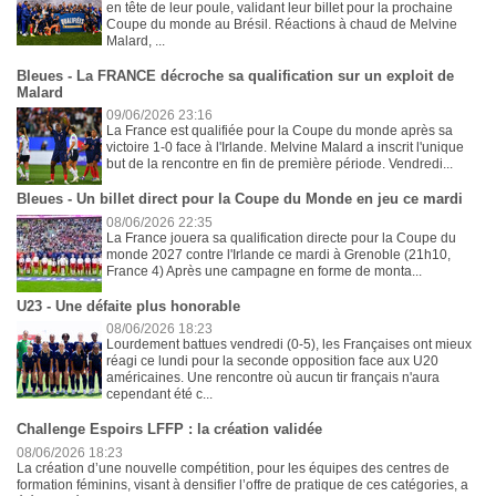
en tête de leur poule, validant leur billet pour la prochaine
Coupe du monde au Brésil. Réactions à chaud de Melvine
Malard, ...
Bleues - La FRANCE décroche sa qualification sur un exploit de
Malard
09/06/2026 23:16
La France est qualifiée pour la Coupe du monde après sa
victoire 1-0 face à l'Irlande. Melvine Malard a inscrit l'unique
but de la rencontre en fin de première période. Vendredi...
Bleues - Un billet direct pour la Coupe du Monde en jeu ce mardi
08/06/2026 22:35
La France jouera sa qualification directe pour la Coupe du
monde 2027 contre l'Irlande ce mardi à Grenoble (21h10,
France 4) Après une campagne en forme de monta...
U23 - Une défaite plus honorable
08/06/2026 18:23
Lourdement battues vendredi (0-5), les Françaises ont mieux
réagi ce lundi pour la seconde opposition face aux U20
américaines. Une rencontre où aucun tir français n'aura
cependant été c...
Challenge Espoirs LFFP : la création validée
08/06/2026 18:23
La création d’une nouvelle compétition, pour les équipes des centres de
formation féminins, visant à densifier l’offre de pratique de ces catégories, a