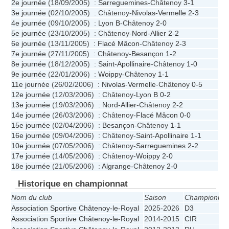
2e journée
(18/09/2005) :
Sarreguemines
-Châtenoy
3-1
3e journée
(02/10/2005) : Châtenoy-
Nivolas-Vermelle
2-3
4e journée
(09/10/2005) :
Lyon B
-Châtenoy
2-0
5e journée
(23/10/2005) : Châtenoy-
Nord-Allier
2-2
6e journée
(13/11/2005) :
Flacé Mâcon
-Châtenoy
2-3
7e journée
(27/11/2005) : Châtenoy-
Besançon
1-2
8e journée
(18/12/2005) :
Saint-Apollinaire
-Châtenoy
1-0
9e journée
(22/01/2006) :
Woippy
-Châtenoy
1-1
11e journée
(26/02/2006) :
Nivolas-Vermelle
-Châtenoy
0-5
12e journée
(12/03/2006) : Châtenoy-
Lyon B
0-2
13e journée
(19/03/2006) :
Nord-Allier
-Châtenoy
2-2
14e journée
(26/03/2006) : Châtenoy-
Flacé Mâcon
0-0
15e journée
(02/04/2006) :
Besançon
-Châtenoy
1-1
16e journée
(09/04/2006) : Châtenoy-
Saint-Apollinaire
1-1
10e journée
(07/05/2006) : Châtenoy-
Sarreguemines
2-2
17e journée
(14/05/2006) : Châtenoy-
Woippy
2-0
18e journée
(21/05/2006) :
Algrange
-Châtenoy
2-0
Historique en championnat
Nom du club
Saison
Championnat
Association Sportive Châtenoy-le-Royal
2025-2026
D3
Association Sportive Châtenoy-le-Royal
2014-2015
CIR