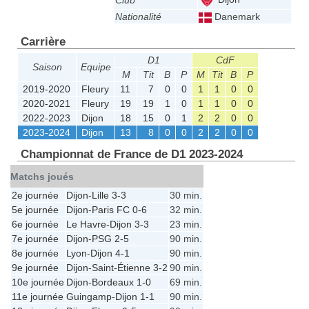
Club
Nationalité
Danemark
Carrière
D1
CdF
Saison
Equipe
M
Tit
B
P
M
Tit
B
P
2019-2020
Fleury
11
7
0
0
1
1
0
0
2020-2021
Fleury
19
19
1
0
1
1
0
0
2022-2023
Dijon
18
15
0
1
2
2
0
0
2023-2024
Dijon
13
8
0
0
2
2
0
0
Championnat de France de D1 2023-2024
Matchs joués
2e journée
Dijon
-
Lille
3-3
30 min.
5e journée
Dijon
-
Paris FC
0-6
32 min.
6e journée
Le Havre
-
Dijon
3-3
23 min.
7e journée
Dijon
-
PSG
2-5
90 min.
8e journée
Lyon
-
Dijon
4-1
90 min.
9e journée
Dijon
-
Saint-Étienne
3-2
90 min.
10e journée
Dijon
-
Bordeaux
1-0
69 min.
11e journée
Guingamp
-
Dijon
1-1
90 min.