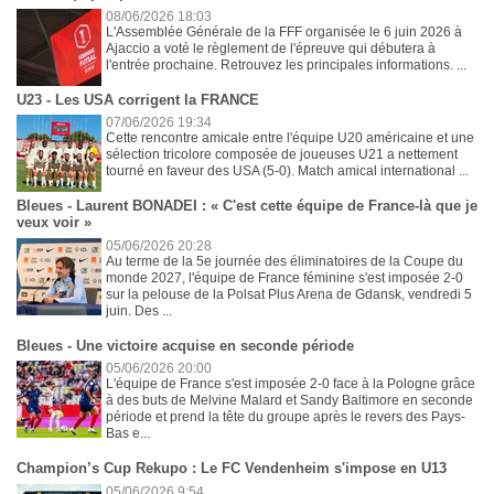
08/06/2026 18:03
L'Assemblée Générale de la FFF organisée le 6 juin 2026 à
Ajaccio a voté le règlement de l'épreuve qui débutera à
l'entrée prochaine. Retrouvez les principales informations. ...
U23 - Les USA corrigent la FRANCE
07/06/2026 19:34
Cette rencontre amicale entre l'équipe U20 américaine et une
sélection tricolore composée de joueuses U21 a nettement
tourné en faveur des USA (5-0). Match amical international ...
Bleues - Laurent BONADEI : « C'est cette équipe de France-là que je
veux voir »
05/06/2026 20:28
Au terme de la 5e journée des éliminatoires de la Coupe du
monde 2027, l'équipe de France féminine s'est imposée 2-0
sur la pelouse de la Polsat Plus Arena de Gdansk, vendredi 5
juin. Des ...
Bleues - Une victoire acquise en seconde période
05/06/2026 20:00
L'équipe de France s'est imposée 2-0 face à la Pologne grâce
à des buts de Melvine Malard et Sandy Baltimore en seconde
période et prend la tête du groupe après le revers des Pays-
Bas e...
Champion’s Cup Rekupo : Le FC Vendenheim s'impose en U13
05/06/2026 9:54