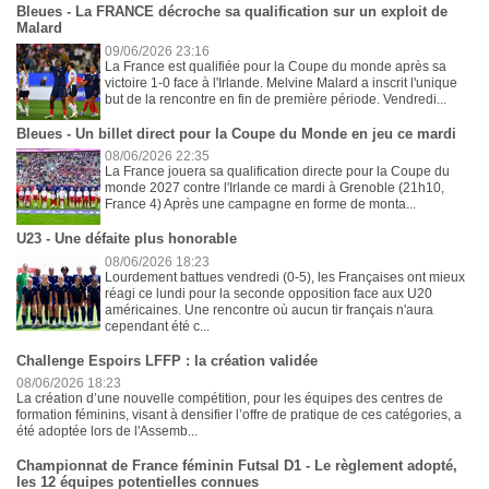
Bleues - La FRANCE décroche sa qualification sur un exploit de
Malard
09/06/2026 23:16
La France est qualifiée pour la Coupe du monde après sa
victoire 1-0 face à l'Irlande. Melvine Malard a inscrit l'unique
but de la rencontre en fin de première période. Vendredi...
Bleues - Un billet direct pour la Coupe du Monde en jeu ce mardi
08/06/2026 22:35
La France jouera sa qualification directe pour la Coupe du
monde 2027 contre l'Irlande ce mardi à Grenoble (21h10,
France 4) Après une campagne en forme de monta...
U23 - Une défaite plus honorable
08/06/2026 18:23
Lourdement battues vendredi (0-5), les Françaises ont mieux
réagi ce lundi pour la seconde opposition face aux U20
américaines. Une rencontre où aucun tir français n'aura
cependant été c...
Challenge Espoirs LFFP : la création validée
08/06/2026 18:23
La création d’une nouvelle compétition, pour les équipes des centres de
formation féminins, visant à densifier l’offre de pratique de ces catégories, a
été adoptée lors de l'Assemb...
Championnat de France féminin Futsal D1 - Le règlement adopté,
les 12 équipes potentielles connues