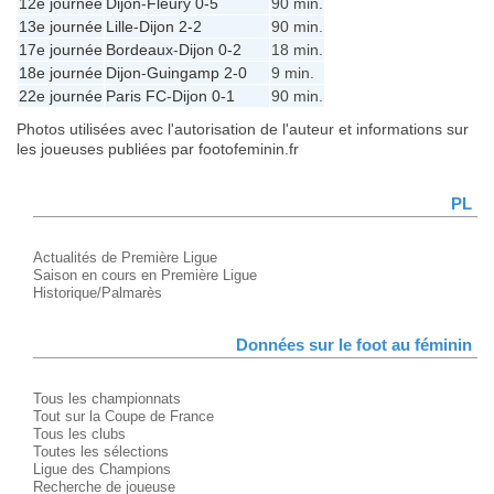
12e journée
Dijon
-
Fleury
0-5
90 min.
13e journée
Lille
-
Dijon
2-2
90 min.
17e journée
Bordeaux
-
Dijon
0-2
18 min.
18e journée
Dijon
-
Guingamp
2-0
9 min.
22e journée
Paris FC
-
Dijon
0-1
90 min.
Photos utilisées avec l'autorisation de l'auteur et informations sur
les joueuses publiées par footofeminin.fr
PL
Actualités de Première Ligue
Saison en cours en Première Ligue
Historique/Palmarès
Données sur le foot au féminin
Tous les championnats
Tout sur la Coupe de France
Tous les clubs
Toutes les sélections
Ligue des Champions
Recherche de joueuse