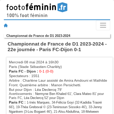
Championnat de France de D1 2023-2024
Championnat de France de D1 2023-2024 -
22e journée - Paris FC-Dijon 0-1
Mercredi 08 mai 2024 à 16h30
Paris (Stade Sébastien-Charléty)
Paris FC
-
Dijon
:
0-1 (0-0)
Spectateurs : 1551
Arbitre : Charlène Laur assisté de Amira Amdouni et Mathilde
Front. Quatrième arbitre : Manon Persichetti.
But pour Dijon :
Léa Declercq
79'
Avertissements :
Nermyne Ben Khaled
61',
Clara Mateo
81' pour
Paris FC,
Léa Declercq
52' pour Dijon
Paris FC
:
1-
Inès Marques
, 34-
Félicia Goyi
(32-
Kadidia Traoré
66'), 19-
Théa Greboval
© (23-
Teninsoun Sissoko
46'), 33-
Jenny
Ngankem
(3-
Lou Bogaert
46'), 21-
Alsu Abdullina
, 18-
Melween