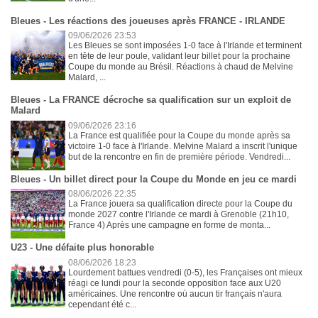
Bleues - Les réactions des joueuses après FRANCE - IRLANDE
09/06/2026 23:53
Les Bleues se sont imposées 1-0 face à l'Irlande et terminent
en tête de leur poule, validant leur billet pour la prochaine
Coupe du monde au Brésil. Réactions à chaud de Melvine
Malard, ...
Bleues - La FRANCE décroche sa qualification sur un exploit de
Malard
09/06/2026 23:16
La France est qualifiée pour la Coupe du monde après sa
victoire 1-0 face à l'Irlande. Melvine Malard a inscrit l'unique
but de la rencontre en fin de première période. Vendredi...
Bleues - Un billet direct pour la Coupe du Monde en jeu ce mardi
08/06/2026 22:35
La France jouera sa qualification directe pour la Coupe du
monde 2027 contre l'Irlande ce mardi à Grenoble (21h10,
France 4) Après une campagne en forme de monta...
U23 - Une défaite plus honorable
08/06/2026 18:23
Lourdement battues vendredi (0-5), les Françaises ont mieux
réagi ce lundi pour la seconde opposition face aux U20
américaines. Une rencontre où aucun tir français n'aura
cependant été c...