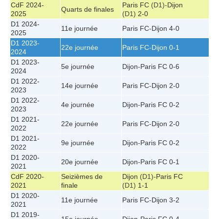
CdF 2024-
Paris FC
(D1)-
Dijon
Quarts de finales
2025
(D1)
2-0
D1 2024-
11e journée
Paris FC
-
Dijon
4-0
2025
D1 2023-
22e journée
Paris FC
-
Dijon
0-1
2024
D1 2023-
5e journée
Dijon
-
Paris FC
0-6
2024
D1 2022-
14e journée
Paris FC
-
Dijon
2-0
2023
D1 2022-
4e journée
Dijon
-
Paris FC
0-2
2023
D1 2021-
22e journée
Paris FC
-
Dijon
2-0
2022
D1 2021-
9e journée
Dijon
-
Paris FC
0-2
2022
D1 2020-
20e journée
Dijon
-
Paris FC
0-1
2021
CdF 2020-
Seizièmes de
Dijon
(D1)-
Paris FC
2021
finale
(D1)
1-1
D1 2020-
11e journée
Paris FC
-
Dijon
3-2
2021
D1 2019-