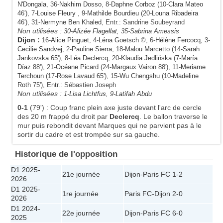
N'Dongala
, 36-
Nakhim Dosso
, 8-
Daphne Corboz
(10-
Clara Mateo
46'), 7-
Louise Fleury
, 9-
Mathilde Bourdieu
(20-
Louna Ribadeira
46'), 31-
Nermyne Ben Khaled
, Entr.: Sandrine Soubeyrand
Non utilisées :
30-
Alizée Flagellat
, 35-
Sabrina Amessis
Dijon
:
16-
Alice Pinguet
, 4-
Léna Goetsch
©, 6-
Hélène Fercocq
, 3-
Cecilie Sandvej
, 2-
Pauline Sierra
, 18-
Malou Marcetto
(14-
Sarah
Jankovska
65'), 8-
Léa Declercq
, 20-
Klaudia Jedlińska
(7-
María
Díaz
88'), 21-
Océane Picard
(24-
Margaux Vairon
88'), 11-
Meriame
Terchoun
(17-
Rose Lavaud
65'), 15-
Wu Chengshu
(10-
Madeline
Roth
75'), Entr.: Sébastien Joseph
Non utilisées :
1-
Lisa Lichtfus
, 9-
Latifah Abdu
0-1
(79')
:
Coup franc plein axe juste devant l'arc de cercle
des 20 m frappé du droit par
Declercq
. Le ballon traverse le
mur puis rebondit devant Marques qui ne parvient pas à le
sortir du cadre et est trompée sur sa gauche.
Historique de l'opposition
D1 2025-
21e journée
Dijon
-
Paris FC
1-2
2026
D1 2025-
1re journée
Paris FC
-
Dijon
2-0
2026
D1 2024-
22e journée
Dijon
-
Paris FC
6-0
2025