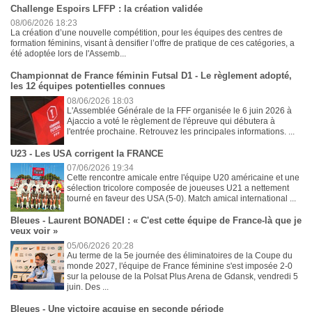
Challenge Espoirs LFFP : la création validée
08/06/2026 18:23
La création d’une nouvelle compétition, pour les équipes des centres de
formation féminins, visant à densifier l’offre de pratique de ces catégories, a
été adoptée lors de l'Assemb...
Championnat de France féminin Futsal D1 - Le règlement adopté,
les 12 équipes potentielles connues
08/06/2026 18:03
L'Assemblée Générale de la FFF organisée le 6 juin 2026 à
Ajaccio a voté le règlement de l'épreuve qui débutera à
l'entrée prochaine. Retrouvez les principales informations. ...
U23 - Les USA corrigent la FRANCE
07/06/2026 19:34
Cette rencontre amicale entre l'équipe U20 américaine et une
sélection tricolore composée de joueuses U21 a nettement
tourné en faveur des USA (5-0). Match amical international ...
Bleues - Laurent BONADEI : « C'est cette équipe de France-là que je
veux voir »
05/06/2026 20:28
Au terme de la 5e journée des éliminatoires de la Coupe du
monde 2027, l'équipe de France féminine s'est imposée 2-0
sur la pelouse de la Polsat Plus Arena de Gdansk, vendredi 5
juin. Des ...
Bleues - Une victoire acquise en seconde période