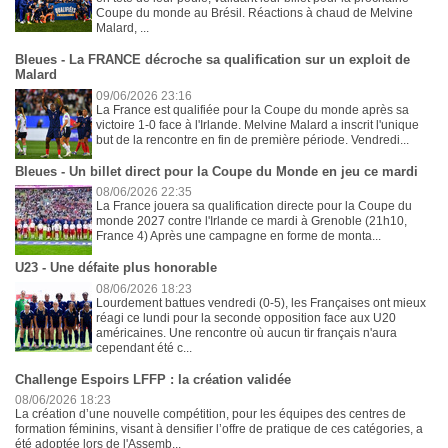
Coupe du monde au Brésil. Réactions à chaud de Melvine
Malard, ...
Bleues - La FRANCE décroche sa qualification sur un exploit de
Malard
09/06/2026 23:16
La France est qualifiée pour la Coupe du monde après sa
victoire 1-0 face à l'Irlande. Melvine Malard a inscrit l'unique
but de la rencontre en fin de première période. Vendredi...
Bleues - Un billet direct pour la Coupe du Monde en jeu ce mardi
08/06/2026 22:35
La France jouera sa qualification directe pour la Coupe du
monde 2027 contre l'Irlande ce mardi à Grenoble (21h10,
France 4) Après une campagne en forme de monta...
U23 - Une défaite plus honorable
08/06/2026 18:23
Lourdement battues vendredi (0-5), les Françaises ont mieux
réagi ce lundi pour la seconde opposition face aux U20
américaines. Une rencontre où aucun tir français n'aura
cependant été c...
Challenge Espoirs LFFP : la création validée
08/06/2026 18:23
La création d’une nouvelle compétition, pour les équipes des centres de
formation féminins, visant à densifier l’offre de pratique de ces catégories, a
été adoptée lors de l'Assemb...