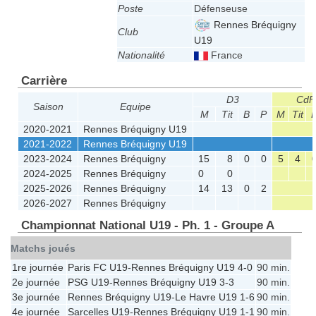
Poste
Défenseuse
Rennes Bréquigny
Club
U19
Nationalité
France
Carrière
D3
CdF
Saison
Equipe
M
Tit
B
P
M
Tit
2020-2021
Rennes Bréquigny U19
2021-2022
Rennes Bréquigny U19
2023-2024
Rennes Bréquigny
15
8
0
0
5
4
2024-2025
Rennes Bréquigny
0
0
2025-2026
Rennes Bréquigny
14
13
0
2
2026-2027
Rennes Bréquigny
Championnat National U19 - Ph. 1 - Groupe A
Matchs joués
1re journée
Paris FC U19
-
Rennes Bréquigny U19
4-0
90 min.
2e journée
PSG U19
-
Rennes Bréquigny U19
3-3
90 min.
3e journée
Rennes Bréquigny U19
-
Le Havre U19
1-6
90 min.
4e journée
Sarcelles U19
-
Rennes Bréquigny U19
1-1
90 min.