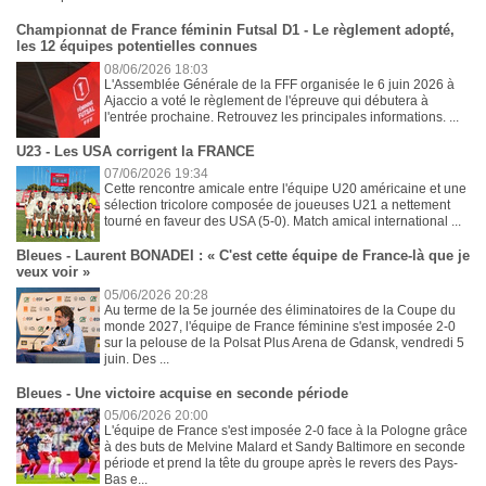
Championnat de France féminin Futsal D1 - Le règlement adopté,
les 12 équipes potentielles connues
08/06/2026 18:03
L'Assemblée Générale de la FFF organisée le 6 juin 2026 à
Ajaccio a voté le règlement de l'épreuve qui débutera à
l'entrée prochaine. Retrouvez les principales informations. ...
U23 - Les USA corrigent la FRANCE
07/06/2026 19:34
Cette rencontre amicale entre l'équipe U20 américaine et une
sélection tricolore composée de joueuses U21 a nettement
tourné en faveur des USA (5-0). Match amical international ...
Bleues - Laurent BONADEI : « C'est cette équipe de France-là que je
veux voir »
05/06/2026 20:28
Au terme de la 5e journée des éliminatoires de la Coupe du
monde 2027, l'équipe de France féminine s'est imposée 2-0
sur la pelouse de la Polsat Plus Arena de Gdansk, vendredi 5
juin. Des ...
Bleues - Une victoire acquise en seconde période
05/06/2026 20:00
L'équipe de France s'est imposée 2-0 face à la Pologne grâce
à des buts de Melvine Malard et Sandy Baltimore en seconde
période et prend la tête du groupe après le revers des Pays-
Bas e...