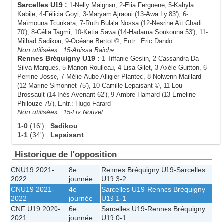
Sarcelles U19
:
1-
Nelly Maignan
, 2-
Elia Ferguene
, 5-
Kahyla
Kabile
, 4-
Félicia Goyi
, 3-
Maryam Ajraoui
(13-
Awa Ly
83'), 6-
Maïmouna Tounkara
, 7-
Ruth Bulala Nossa
(12-
Nesrine Aït Chadi
70'), 8-
Célia Tagmi
, 10-
Ketia Sawa
(14-
Hadama Soukouna
53'), 11-
Milhad Sadikou
, 9-
Océane Bertot
©, Entr.: Éric Dando
Non utilisées :
15-
Anissa Baiche
Rennes Bréquigny U19
:
1-
Tiffanie Geslin
, 2-
Cassandra Da
Silva Marques
, 5-
Manon Roulleau
, 4-
Lisa Gilet
, 3-
Axèle Guitton
, 6-
Perrine Josse
, 7-
Mélie-Aube Alligier-Plantec
, 8-
Nolwenn Maillard
(12-
Marine Simonnet
75'), 10-
Camille Lepaisant
©, 11-
Lou
Brossault
(14-
Inès Avenant
62'), 9-
Ambre Hamard
(13-
Emeline
Philouze
75'), Entr.: Hugo Farard
Non utilisées :
15-
Liv Nouvel
1-0
(16')
:
Sadikou
1-1
(34')
:
Lepaisant
Historique de l'opposition
CNU19 2021-
8e
Rennes Bréquigny U19
-
Sarcelles
2022
journée
U19
3-2
CNU19 2021-
4e
Sarcelles U19
-
Rennes Bréquigny
2022
journée
U19
1-1
CNF U19 2020-
6e
Sarcelles U19
-
Rennes Bréquigny
2021
journée
U19
0-1