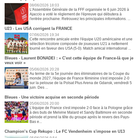
08/06/2026 18:03
L'Assemblée Générale de la FFF organisée le 6 juin 2026 à
Ajaccio a voté le règlement de l'épreuve qui débutera à
l'entrée prochaine. Retrouvez les principales informations. ...
U23 - Les USA corrigent la FRANCE
07/06/2026 19:34
Cette rencontre amicale entre l'équipe U20 américaine et une
sélection tricolore composée de joueuses U21 a nettement
tourné en faveur des USA (5-0). Match amical international ...
Bleues - Laurent BONADEI : « C'est cette équipe de France-là que je
veux voir »
05/06/2026 20:28
Au terme de la 5e journée des éliminatoires de la Coupe du
monde 2027, l'équipe de France féminine s'est imposée 2-0
sur la pelouse de la Polsat Plus Arena de Gdansk, vendredi 5
juin. Des ...
Bleues - Une victoire acquise en seconde période
05/06/2026 20:00
L'équipe de France s'est imposée 2-0 face à la Pologne grâce
à des buts de Melvine Malard et Sandy Baltimore en seconde
période et prend la tête du groupe après le revers des Pays-
Bas e...
Champion’s Cup Rekupo : Le FC Vendenheim s'impose en U13
05/06/2026 9:54