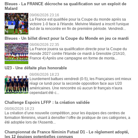
Bleues - La FRANCE décroche sa qualification sur un exploit de
Malard
09/06/2026 23:16
La France est qualifiée pour la Coupe du monde après sa
victoire 1-0 face à l'Irlande. Melvine Malard a inscrit l'unique
but de la rencontre en fin de première période. Vendredi...
Bleues - Un billet direct pour la Coupe du Monde en jeu ce mardi
08/06/2026 22:35
La France jouera sa qualification directe pour la Coupe du
monde 2027 contre l'Irlande ce mardi à Grenoble (21h10,
France 4) Après une campagne en forme de monta...
U23 - Une défaite plus honorable
08/06/2026 18:23
Lourdement battues vendredi (0-5), les Françaises ont mieux
réagi ce lundi pour la seconde opposition face aux U20
américaines. Une rencontre où aucun tir français n'aura
cependant été c...
Challenge Espoirs LFFP : la création validée
08/06/2026 18:23
La création d’une nouvelle compétition, pour les équipes des centres de
formation féminins, visant à densifier l’offre de pratique de ces catégories, a
été adoptée lors de l'Assemb...
Championnat de France féminin Futsal D1 - Le règlement adopté,
les 12 équipes potentielles connues