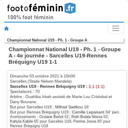
Championnat National U19 - Ph. 1 - Groupe A
Championnat National U19 - Ph. 1 - Groupe
A - 4e journée - Sarcelles U19-Rennes
Bréquigny U19 1-1
Dimanche 03 octobre 2021 à 15h00
Sarcelles (Stade Nelson Mandela)
Sarcelles U19
-
Rennes Bréquigny U19
:
1-1 (1-1)
Spectateurs : 70
Arbitre : Ouahiba Irbah assisté de Marie Lou Cristobal et
Dany Bourane.
But pour Sarcelles U19 :
Milhad Sadikou
16'
But pour Rennes Bréquigny U19 :
Camille Lepaisant
34' pen.
Avertissements :
Océane Bertot
51',
Ruth Bulala Nossa
53',
Kahyla Kabile
65' pour Sarcelles U19,
Perrine Josse
83' pour
Rennes Bréquigny U19