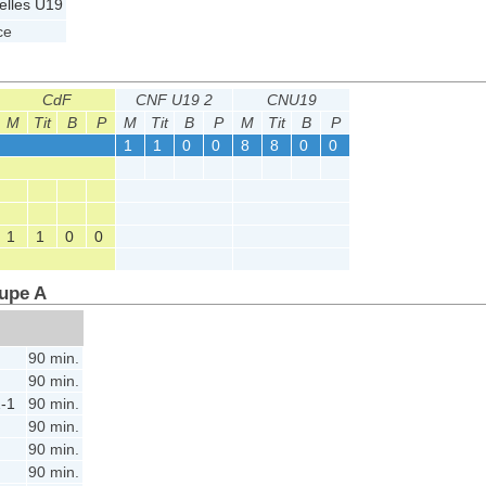
elles U19
ce
CdF
CNF U19 2
CNU19
M
Tit
B
P
M
Tit
B
P
M
Tit
B
P
1
1
0
0
8
8
0
0
1
1
0
0
oupe A
90 min.
90 min.
-1
90 min.
90 min.
90 min.
90 min.