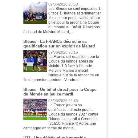
09/06/2026 23:53
Les Bleues se sont imposées 1-
0 face à l'Irlande et terminent en
tête de leur poule, validant leur
billet pour la prochaine Coupe
du monde au Brésil. Réactions
à chaud de Melvine Malard, ...
Bleues - La FRANCE décroche sa
qualification sur un exploit de Malard
09/06/2026 23:16
La France est qualifiée pour la
Coupe du monde après sa
victoire 1-0 face à l'Irlande.
Melvine Malard a inscrit
l'unique but de la rencontre en
fin de première période. Vendredi...
Bleues - Un billet direct pour la Coupe
du Monde en jeu ce mardi
08/06/2026 22:35
La France jouera sa
qualification directe pour la
Coupe du monde 2027 contre
l'Irlande ce mardi à Grenoble
(21h10, France 4) Après une
campagne en forme de monta...
U23 - Une défaite plus honorable