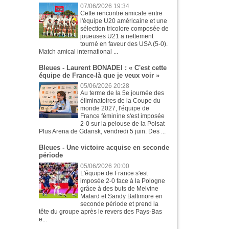
07/06/2026 19:34
Cette rencontre amicale entre
l'équipe U20 américaine et une
sélection tricolore composée de
joueuses U21 a nettement
tourné en faveur des USA (5-0).
Match amical international ...
Bleues - Laurent BONADEI : « C'est cette
équipe de France-là que je veux voir »
05/06/2026 20:28
Au terme de la 5e journée des
éliminatoires de la Coupe du
monde 2027, l'équipe de
France féminine s'est imposée
2-0 sur la pelouse de la Polsat
Plus Arena de Gdansk, vendredi 5 juin. Des ...
Bleues - Une victoire acquise en seconde
période
05/06/2026 20:00
L'équipe de France s'est
imposée 2-0 face à la Pologne
grâce à des buts de Melvine
Malard et Sandy Baltimore en
seconde période et prend la
tête du groupe après le revers des Pays-Bas
e...