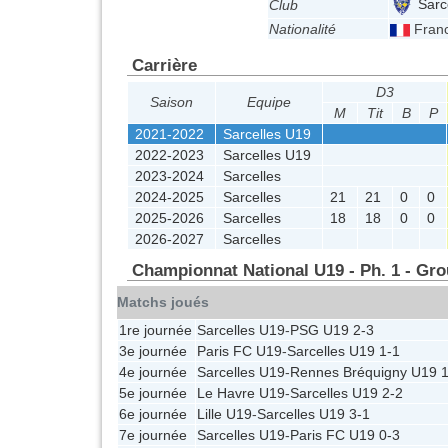
Sarc
Club
Nationalité
Fran
Carrière
D3
Saison
Equipe
M
Tit
B
P
2021-2022
Sarcelles U19
2022-2023
Sarcelles U19
2023-2024
Sarcelles
2024-2025
Sarcelles
21
21
0
0
2025-2026
Sarcelles
18
18
0
0
2026-2027
Sarcelles
Championnat National U19 - Ph. 1 - Gr
Matchs joués
1re journée
Sarcelles U19
-
PSG U19
2-3
3e journée
Paris FC U19
-
Sarcelles U19
1-1
4e journée
Sarcelles U19
-
Rennes Bréquigny U19
1
5e journée
Le Havre U19
-
Sarcelles U19
2-2
6e journée
Lille U19
-
Sarcelles U19
3-1
7e journée
Sarcelles U19
-
Paris FC U19
0-3