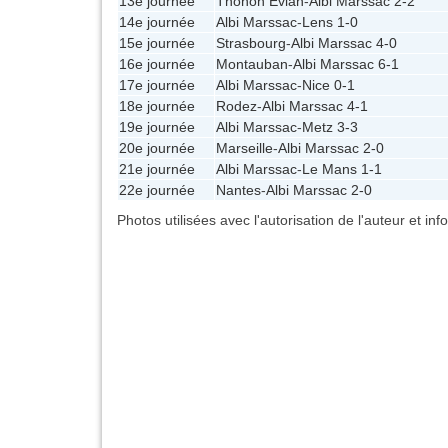
13e journée
Thonon Évian
-
Albi Marssac
2-2
14e journée
Albi Marssac
-
Lens
1-0
15e journée
Strasbourg
-
Albi Marssac
4-0
16e journée
Montauban
-
Albi Marssac
6-1
17e journée
Albi Marssac
-
Nice
0-1
18e journée
Rodez
-
Albi Marssac
4-1
19e journée
Albi Marssac
-
Metz
3-3
20e journée
Marseille
-
Albi Marssac
2-0
21e journée
Albi Marssac
-
Le Mans
1-1
22e journée
Nantes
-
Albi Marssac
2-0
Photos utilisées avec l'autorisation de l'auteur et in