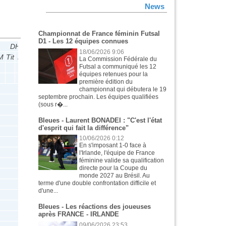
News
Championnat de France féminin Futsal
D1 - Les 12 équipes connues
DH
CNF U19
18/06/2026 9:06
M
Tit
B
P
M
Tit
B
P
La Commission Fédérale du
Futsal a communiqué les 12
équipes retenues pour la
première édition du
championnat qui débutera le 19
septembre prochain. Les équipes qualifiées
(sous r�...
5
5
0
0
Bleues - Laurent BONADEI : "C'est l'état
d'esprit qui fait la différence"
10/06/2026 0:12
En s'imposant 1-0 face à
l'Irlande, l'équipe de France
féminine valide sa qualification
directe pour la Coupe du
monde 2027 au Brésil. Au
terme d'une double confrontation difficile et
d'une...
Bleues - Les réactions des joueuses
après FRANCE - IRLANDE
09/06/2026 23:53