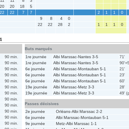
11
11
8
3
20
20
18
5
22
22
7
7
2
1
1
0
9
8
4
0
22
22
28
2
1
1
1
0
4
Buts marqués
90 min.
1re journée
Albi Marssac
-
Nantes
3-5
71'
90 min.
1re journée
Albi Marssac
-
Nantes
3-5
90'+
90 min.
6e journée
Albi Marssac
-
Montauban
5-1
21'
90 min.
6e journée
Albi Marssac
-
Montauban
5-1
23'
90 min.
6e journée
Albi Marssac
-
Montauban
5-1
60'
90 min.
19e journée
Albi Marssac
-
Metz
3-3
28'
90 min.
19e journée
Albi Marssac
-
Metz
3-3
49' (
90 min.
Passes décisives
90 min.
90 min.
2e journée
Orléans
-
Albi Marssac
2-2
90 min.
6e journée
Albi Marssac
-
Montauban
5-1
90 min.
9e journée
Metz
-
Albi Marssac
1-1