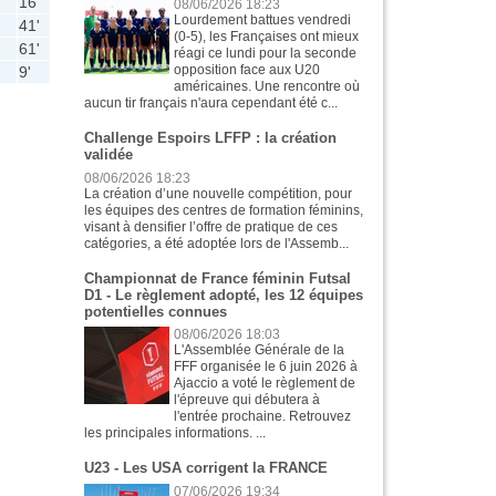
16'
08/06/2026 18:23
Lourdement battues vendredi
41'
(0-5), les Françaises ont mieux
61'
réagi ce lundi pour la seconde
opposition face aux U20
9'
américaines. Une rencontre où
aucun tir français n'aura cependant été c...
Challenge Espoirs LFFP : la création
validée
08/06/2026 18:23
La création d’une nouvelle compétition, pour
les équipes des centres de formation féminins,
visant à densifier l’offre de pratique de ces
catégories, a été adoptée lors de l'Assemb...
Championnat de France féminin Futsal
D1 - Le règlement adopté, les 12 équipes
potentielles connues
08/06/2026 18:03
L'Assemblée Générale de la
FFF organisée le 6 juin 2026 à
Ajaccio a voté le règlement de
l'épreuve qui débutera à
l'entrée prochaine. Retrouvez
les principales informations. ...
U23 - Les USA corrigent la FRANCE
07/06/2026 19:34