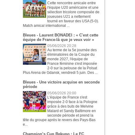
Cette rencontre amicale entre
l'équipe U20 américaine et une
sélection tricolore composée de
joueuses U21 a nettement
tourné en faveur des USA (5-0).
Match amical international ...
Bleues - Laurent BONADEI : « C'est cette
équipe de France-là que je veux voir »
05/06/2026 20:28
Au terme de la 5e journée des
éliminatoires de la Coupe du
monde 2027, l'équipe de
France féminine s'est imposée
2-0 sur la pelouse de la Polsat
Plus Arena de Gdansk, vendredi 5 juin. Des ...
Bleues - Une victoire acquise en seconde
période
05/06/2026 20:00
L'équipe de France s'est
imposée 2-0 face à la Pologne
grâce à des buts de Melvine
Malard et Sandy Baltimore en
seconde période et prend la
tête du groupe après le revers des Pays-Bas
e...
Champion’s Cup Rekupo : Le FC