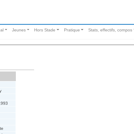
al
Jeunes
Hors Stade
Pratique
Stats, effectifs, compos
y
1993
te