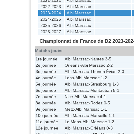
2021-2022
Albi Marssac
2022-2023
Albi Marssac
2023-2024
Albi Marssac
2024-2025
Albi Marssac
2025-2026
Albi Marssac
2026-2027
Albi Marssac
Championnat de France de D2 2023-202
Matchs joués
1re journée
Albi Marssac
-
Nantes
3-5
2e journée
Orléans
-
Albi Marssac
2-2
3e journée
Albi Marssac
-
Thonon Évian
2-0
4e journée
Lens
-
Albi Marssac
1-2
5e journée
Albi Marssac
-
Strasbourg
1-3
6e journée
Albi Marssac
-
Montauban
5-1
7e journée
Nice
-
Albi Marssac
4-1
8e journée
Albi Marssac
-
Rodez
0-5
9e journée
Metz
-
Albi Marssac
1-1
10e journée
Albi Marssac
-
Marseille
1-1
11e journée
Le Mans
-
Albi Marssac
1-2
12e journée
Albi Marssac
-
Orléans
0-3