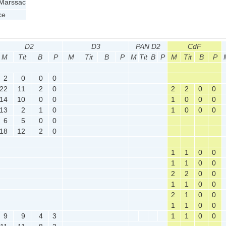
 Marssac
ce
D2
D3
PAN D2
CdF
M
Tit
B
P
M
Tit
B
P
M
Tit
B
P
M
Tit
B
P
2
0
0
0
22
11
2
0
2
2
0
0
14
10
0
0
1
0
0
0
13
2
1
0
1
0
0
0
6
5
0
0
18
12
2
0
1
1
0
0
1
1
0
0
2
2
0
0
1
1
0
0
2
1
0
0
1
1
0
0
9
9
4
3
1
1
0
0