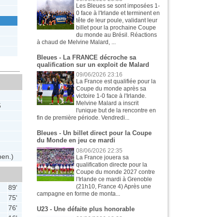
Les Bleues se sont imposées 1-
0 face à l'Irlande et terminent en
tête de leur poule, validant leur
billet pour la prochaine Coupe
du monde au Brésil. Réactions
à chaud de Melvine Malard, ...
Bleues - La FRANCE décroche sa
qualification sur un exploit de Malard
09/06/2026 23:16
La France est qualifiée pour la
Coupe du monde après sa
victoire 1-0 face à l'Irlande.
Melvine Malard a inscrit
5
l'unique but de la rencontre en
fin de première période. Vendredi...
Bleues - Un billet direct pour la Coupe
du Monde en jeu ce mardi
08/06/2026 22:35
pen.)
La France jouera sa
qualification directe pour la
Coupe du monde 2027 contre
l'Irlande ce mardi à Grenoble
(21h10, France 4) Après une
89'
campagne en forme de monta...
75'
76'
U23 - Une défaite plus honorable