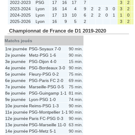
2022-2023
PSG
17
16
17
7
3
2
2023-2024
Lyon
16
14
4
9
2
2
3
0
3
2
2024-2025
Lyon
17
13
10
6
2
2
0
1
1
0
2025-2026
Lyon
16
9
5
2
3
2
Championnat de France de D1 2019-2020
Matchs joués
1re journée
PSG
-
Soyaux
7-0
90 min.
2e journée
Metz
-
PSG
1-6
90 min.
3e journée
PSG
-
Dijon
4-0
15 min.
4e journée
PSG
-
Bordeaux
3-0
90 min.
5e journée
Fleury
-
PSG
0-2
75 min.
6e journée
PSG
-
Paris FC
2-0
69 min.
7e journée
Marseille
-
PSG
0-5
75 min.
8e journée
PSG
-
Guingamp
1-1
81 min.
9e journée
Lyon
-
PSG
1-0
74 min.
10e journée
Reims
-
PSG
1-3
90 min.
11e journée
PSG
-
Montpellier
1-1
90 min.
12e journée
Paris FC
-
PSG
0-3
90 min.
13e journée
PSG
-
Marseille
11-0
63 min.
14e journée
PSG
-
Metz
5-1
90 min.