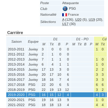
Poste
Attaquante
PSG
Club
Nationalité
France
A
(126)
,
U20
(5)
,
U19
(20)
,
Sélections
U17
(30)
Carrière
D1
D1 - PO
Cd
Saison
Equipe
M
Tit
B
P
M
Tit
B
P
M
Tit
2010-2011
Juvisy
3
0
0
0
1
0
2011-2012
Juvisy
2
1
0
0
2012-2013
Juvisy
7
1
1
0
1
0
2013-2014
Juvisy
6
4
1
1
1
0
2014-2015
Juvisy
17
13
3
0
2
2
2015-2016
Juvisy
20
17
10
6
3
3
2016-2017
Juvisy
18
16
7
4
3
3
2017-2018
PSG
22
20
6
5
6
6
2018-2019
PSG
22
19
13
12
3
2
2019-2020
PSG
16
15
12
4
4
3
2020-2021
PSG
19
16
13
9
1
0
2021-2022
PSG
18
18
13
4
4
4