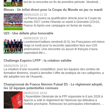
but de la rencontre en fin de première période. Vendredi...
Bleues - Un billet direct pour la Coupe du Monde en jeu ce mardi
08/06/2026 22:35
La France jouera sa qualification directe pour la Coupe du
monde 2027 contre l'Irlande ce mardi à Grenoble (21h10,
France 4) Après une campagne en forme de monta...
U23 - Une défaite plus honorable
08/06/2026 18:23
Lourdement battues vendredi (0-5), les Françaises ont mieux
réagi ce lundi pour la seconde opposition face aux U20
américaines. Une rencontre où aucun tir français n'aura
cependant été c...
Challenge Espoirs LFFP : la création validée
08/06/2026 18:23
La création d’une nouvelle compétition, pour les équipes des centres de
formation féminins, visant à densifier l’offre de pratique de ces catégories, a
été adoptée lors de l'Assemb...
Championnat de France féminin Futsal D1 - Le règlement adopté,
les 12 équipes potentielles connues
08/06/2026 18:03
L'Assemblée Générale de la FFF organisée le 6 juin 2026 à
Ajaccio a voté le règlement de l'épreuve qui débutera à
l'entrée prochaine. Retrouvez les principales informations. ...