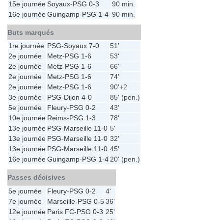
15e journée
Soyaux
-
PSG
0-3
90 min.
16e journée
Guingamp
-
PSG
1-4
90 min.
Buts marqués
1re journée
PSG
-
Soyaux
7-0
51'
2e journée
Metz
-
PSG
1-6
53'
2e journée
Metz
-
PSG
1-6
66'
2e journée
Metz
-
PSG
1-6
74'
2e journée
Metz
-
PSG
1-6
90'+2
3e journée
PSG
-
Dijon
4-0
85' (pen.)
5e journée
Fleury
-
PSG
0-2
43'
10e journée
Reims
-
PSG
1-3
78'
13e journée
PSG
-
Marseille
11-0
5'
13e journée
PSG
-
Marseille
11-0
32'
13e journée
PSG
-
Marseille
11-0
45'
16e journée
Guingamp
-
PSG
1-4
20' (pen.)
Passes décisives
5e journée
Fleury
-
PSG
0-2
4'
7e journée
Marseille
-
PSG
0-5
36'
12e journée
Paris FC
-
PSG
0-3
25'