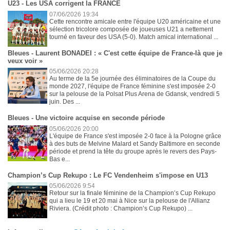
U23 - Les USA corrigent la FRANCE
07/06/2026 19:34
Cette rencontre amicale entre l'équipe U20 américaine et une
sélection tricolore composée de joueuses U21 a nettement
tourné en faveur des USA (5-0). Match amical international ...
Bleues - Laurent BONADEI : « C'est cette équipe de France-là que je
veux voir »
05/06/2026 20:28
Au terme de la 5e journée des éliminatoires de la Coupe du
monde 2027, l'équipe de France féminine s'est imposée 2-0
sur la pelouse de la Polsat Plus Arena de Gdansk, vendredi 5
juin. Des ...
Bleues - Une victoire acquise en seconde période
05/06/2026 20:00
L'équipe de France s'est imposée 2-0 face à la Pologne grâce
à des buts de Melvine Malard et Sandy Baltimore en seconde
période et prend la tête du groupe après le revers des Pays-
Bas e...
Champion’s Cup Rekupo : Le FC Vendenheim s'impose en U13
05/06/2026 9:54
Retour sur la finale féminine de la Champion’s Cup Rekupo
qui a lieu le 19 et 20 mai à Nice sur la pelouse de l'Allianz
Riviera. (Crédit photo : Champion’s Cup Rekupo) ...