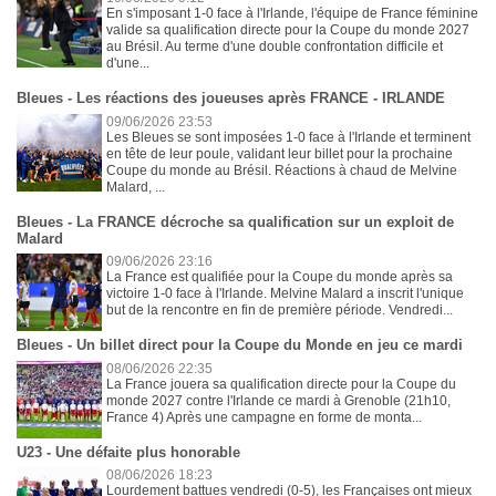
En s'imposant 1-0 face à l'Irlande, l'équipe de France féminine
valide sa qualification directe pour la Coupe du monde 2027
au Brésil. Au terme d'une double confrontation difficile et
d'une...
Bleues - Les réactions des joueuses après FRANCE - IRLANDE
09/06/2026 23:53
Les Bleues se sont imposées 1-0 face à l'Irlande et terminent
en tête de leur poule, validant leur billet pour la prochaine
Coupe du monde au Brésil. Réactions à chaud de Melvine
Malard, ...
Bleues - La FRANCE décroche sa qualification sur un exploit de
Malard
09/06/2026 23:16
La France est qualifiée pour la Coupe du monde après sa
victoire 1-0 face à l'Irlande. Melvine Malard a inscrit l'unique
but de la rencontre en fin de première période. Vendredi...
Bleues - Un billet direct pour la Coupe du Monde en jeu ce mardi
08/06/2026 22:35
La France jouera sa qualification directe pour la Coupe du
monde 2027 contre l'Irlande ce mardi à Grenoble (21h10,
France 4) Après une campagne en forme de monta...
U23 - Une défaite plus honorable
08/06/2026 18:23
Lourdement battues vendredi (0-5), les Françaises ont mieux