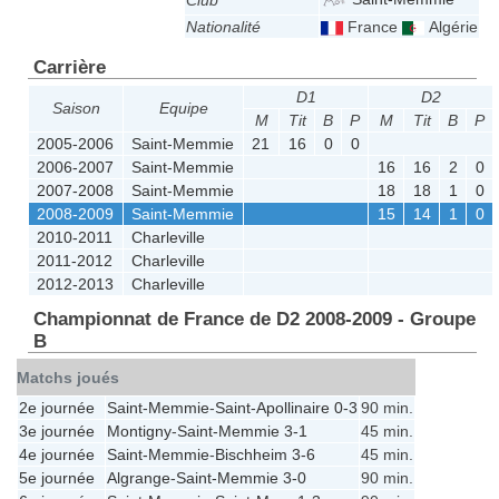
Club
Nationalité
France
Algérie
Carrière
D1
D2
Saison
Equipe
M
Tit
B
P
M
Tit
B
P
2005-2006
Saint-Memmie
21
16
0
0
2006-2007
Saint-Memmie
16
16
2
0
2007-2008
Saint-Memmie
18
18
1
0
2008-2009
Saint-Memmie
15
14
1
0
2010-2011
Charleville
2011-2012
Charleville
2012-2013
Charleville
Championnat de France de D2 2008-2009 - Groupe
B
Matchs joués
2e journée
Saint-Memmie
-
Saint-Apollinaire
0-3
90 min.
3e journée
Montigny
-
Saint-Memmie
3-1
45 min.
4e journée
Saint-Memmie
-
Bischheim
3-6
45 min.
5e journée
Algrange
-
Saint-Memmie
3-0
90 min.