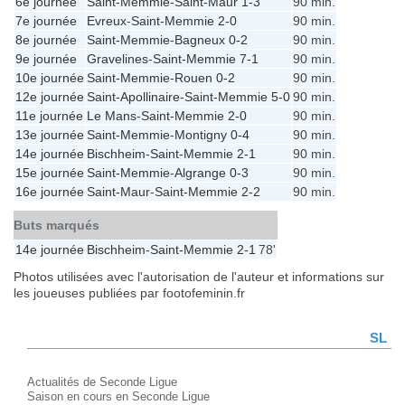
6e journée
Saint-Memmie
-
Saint-Maur
1-3
90 min.
7e journée
Evreux
-
Saint-Memmie
2-0
90 min.
8e journée
Saint-Memmie
-
Bagneux
0-2
90 min.
9e journée
Gravelines
-
Saint-Memmie
7-1
90 min.
10e journée
Saint-Memmie
-
Rouen
0-2
90 min.
12e journée
Saint-Apollinaire
-
Saint-Memmie
5-0
90 min.
11e journée
Le Mans
-
Saint-Memmie
2-0
90 min.
13e journée
Saint-Memmie
-
Montigny
0-4
90 min.
14e journée
Bischheim
-
Saint-Memmie
2-1
90 min.
15e journée
Saint-Memmie
-
Algrange
0-3
90 min.
16e journée
Saint-Maur
-
Saint-Memmie
2-2
90 min.
Buts marqués
14e journée
Bischheim
-
Saint-Memmie
2-1
78'
Photos utilisées avec l'autorisation de l'auteur et informations sur
les joueuses publiées par footofeminin.fr
SL
Actualités de Seconde Ligue
Saison en cours en Seconde Ligue