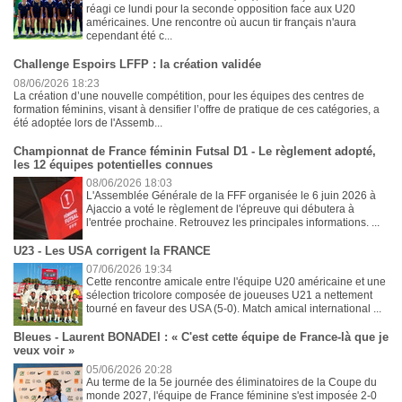
réagi ce lundi pour la seconde opposition face aux U20
américaines. Une rencontre où aucun tir français n'aura
cependant été c...
Challenge Espoirs LFFP : la création validée
08/06/2026 18:23
La création d’une nouvelle compétition, pour les équipes des centres de
formation féminins, visant à densifier l’offre de pratique de ces catégories, a
été adoptée lors de l'Assemb...
Championnat de France féminin Futsal D1 - Le règlement adopté,
les 12 équipes potentielles connues
08/06/2026 18:03
L'Assemblée Générale de la FFF organisée le 6 juin 2026 à
Ajaccio a voté le règlement de l'épreuve qui débutera à
l'entrée prochaine. Retrouvez les principales informations. ...
U23 - Les USA corrigent la FRANCE
07/06/2026 19:34
Cette rencontre amicale entre l'équipe U20 américaine et une
sélection tricolore composée de joueuses U21 a nettement
tourné en faveur des USA (5-0). Match amical international ...
Bleues - Laurent BONADEI : « C'est cette équipe de France-là que je
veux voir »
05/06/2026 20:28
Au terme de la 5e journée des éliminatoires de la Coupe du
monde 2027, l'équipe de France féminine s'est imposée 2-0