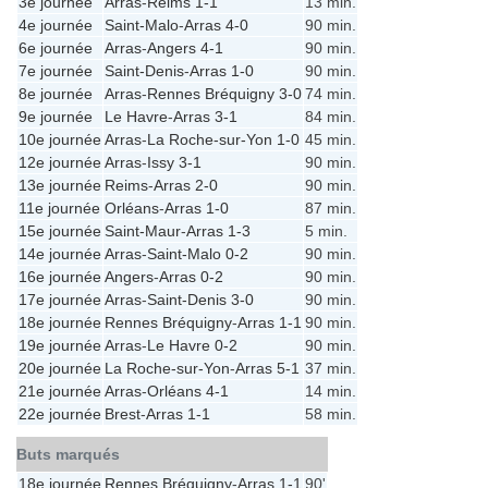
3e journée
Arras
-
Reims
1-1
13 min.
4e journée
Saint-Malo
-
Arras
4-0
90 min.
6e journée
Arras
-
Angers
4-1
90 min.
7e journée
Saint-Denis
-
Arras
1-0
90 min.
8e journée
Arras
-
Rennes Bréquigny
3-0
74 min.
9e journée
Le Havre
-
Arras
3-1
84 min.
10e journée
Arras
-
La Roche-sur-Yon
1-0
45 min.
12e journée
Arras
-
Issy
3-1
90 min.
13e journée
Reims
-
Arras
2-0
90 min.
11e journée
Orléans
-
Arras
1-0
87 min.
15e journée
Saint-Maur
-
Arras
1-3
5 min.
14e journée
Arras
-
Saint-Malo
0-2
90 min.
16e journée
Angers
-
Arras
0-2
90 min.
17e journée
Arras
-
Saint-Denis
3-0
90 min.
18e journée
Rennes Bréquigny
-
Arras
1-1
90 min.
19e journée
Arras
-
Le Havre
0-2
90 min.
20e journée
La Roche-sur-Yon
-
Arras
5-1
37 min.
21e journée
Arras
-
Orléans
4-1
14 min.
22e journée
Brest
-
Arras
1-1
58 min.
Buts marqués
18e journée
Rennes Bréquigny
-
Arras
1-1
90'