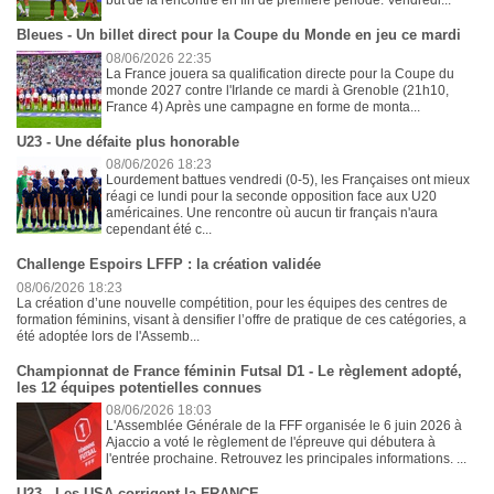
but de la rencontre en fin de première période. Vendredi...
Bleues - Un billet direct pour la Coupe du Monde en jeu ce mardi
08/06/2026 22:35
La France jouera sa qualification directe pour la Coupe du
monde 2027 contre l'Irlande ce mardi à Grenoble (21h10,
France 4) Après une campagne en forme de monta...
U23 - Une défaite plus honorable
08/06/2026 18:23
Lourdement battues vendredi (0-5), les Françaises ont mieux
réagi ce lundi pour la seconde opposition face aux U20
américaines. Une rencontre où aucun tir français n'aura
cependant été c...
Challenge Espoirs LFFP : la création validée
08/06/2026 18:23
La création d’une nouvelle compétition, pour les équipes des centres de
formation féminins, visant à densifier l’offre de pratique de ces catégories, a
été adoptée lors de l'Assemb...
Championnat de France féminin Futsal D1 - Le règlement adopté,
les 12 équipes potentielles connues
08/06/2026 18:03
L'Assemblée Générale de la FFF organisée le 6 juin 2026 à
Ajaccio a voté le règlement de l'épreuve qui débutera à
l'entrée prochaine. Retrouvez les principales informations. ...
U23 - Les USA corrigent la FRANCE