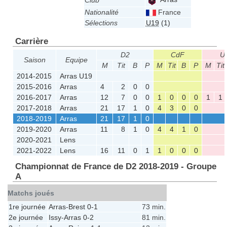
Club
Nationalité
France
Sélections
U19
(1)
Carrière
D2
CdF
U
Saison
Equipe
M
Tit
B
P
M
Tit
B
P
M
Tit
2014-2015
Arras U19
2015-2016
Arras
4
2
0
0
2016-2017
Arras
12
7
0
0
1
0
0
0
1
1
2017-2018
Arras
21
17
1
0
4
3
0
0
2018-2019
Arras
21
17
1
0
2019-2020
Arras
11
8
1
0
4
4
1
0
2020-2021
Lens
2021-2022
Lens
16
11
0
1
1
0
0
0
Championnat de France de D2 2018-2019 - Groupe
A
Matchs joués
1re journée
Arras
-
Brest
0-1
73 min.
2e journée
Issy
-
Arras
0-2
81 min.