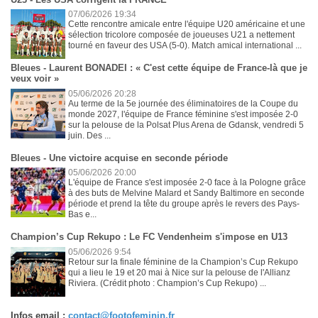
07/06/2026 19:34
Cette rencontre amicale entre l'équipe U20 américaine et une
sélection tricolore composée de joueuses U21 a nettement
tourné en faveur des USA (5-0). Match amical international ...
Bleues - Laurent BONADEI : « C'est cette équipe de France-là que je
veux voir »
05/06/2026 20:28
Au terme de la 5e journée des éliminatoires de la Coupe du
monde 2027, l'équipe de France féminine s'est imposée 2-0
sur la pelouse de la Polsat Plus Arena de Gdansk, vendredi 5
juin. Des ...
Bleues - Une victoire acquise en seconde période
05/06/2026 20:00
L'équipe de France s'est imposée 2-0 face à la Pologne grâce
à des buts de Melvine Malard et Sandy Baltimore en seconde
période et prend la tête du groupe après le revers des Pays-
Bas e...
Champion’s Cup Rekupo : Le FC Vendenheim s'impose en U13
05/06/2026 9:54
Retour sur la finale féminine de la Champion’s Cup Rekupo
qui a lieu le 19 et 20 mai à Nice sur la pelouse de l'Allianz
Riviera. (Crédit photo : Champion’s Cup Rekupo) ...
Infos email :
contact@footofeminin.fr