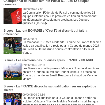
Championnat de France féminin Futsal D1 - Les 12 équipes
connues
18/06/2026 9:06
La Commission Fédérale du Futsal a communiqué les 12
équipes retenues pour la première édition du championnat
qui débutera le 19 septembre prochain. Les équipes
qualifiées (sous r�...
Bleues - Laurent BONADEI : "C'est l'état d'esprit qui fait la
différence"
10/06/2026 0:12
En s'imposant 1-0 face à l'Irlande, l'équipe de France féminine
valide sa qualification directe pour la Coupe du monde 2027
au Brésil. Au terme d'une double confrontation difficile et
d'une...
Bleues - Les réactions des joueuses après FRANCE - IRLANDE
09/06/2026 23:53
Les Bleues se sont imposées 1-0 face à l'Irlande et terminent
en tête de leur poule, validant leur billet pour la prochaine
Coupe du monde au Brésil. Réactions à chaud de Melvine
Malard, ...
Bleues - La FRANCE décroche sa qualification sur un exploit de
Malard
09/06/2026 23:16
La France est qualifiée pour la Coupe du monde après sa
victoire 1-0 face à l'Irlande. Melvine Malard a inscrit l'unique