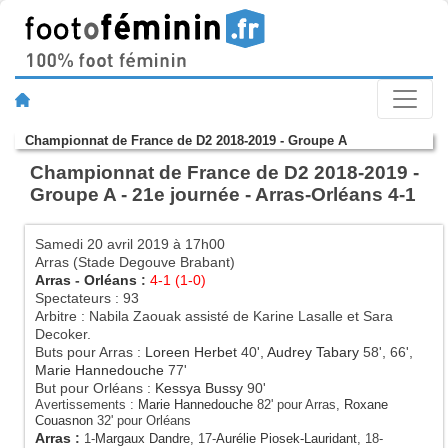
Championnat de France de D2 2018-2019 - Groupe A
Championnat de France de D2 2018-2019 -
Groupe A - 21e journée - Arras-Orléans 4-1
Samedi 20 avril 2019 à 17h00
Arras (Stade Degouve Brabant)
Arras
-
Orléans
:
4-1 (1-0)
Spectateurs : 93
Arbitre : Nabila Zaouak assisté de Karine Lasalle et Sara
Decoker.
Buts pour Arras :
Loreen Herbet
40',
Audrey Tabary
58', 66',
Marie Hannedouche
77'
But pour Orléans :
Kessya Bussy
90'
Avertissements :
Marie Hannedouche
82' pour Arras,
Roxane
Couasnon
32' pour Orléans
Arras
:
1-
Margaux Dandre
, 17-
Aurélie Piosek-Lauridant
, 18-