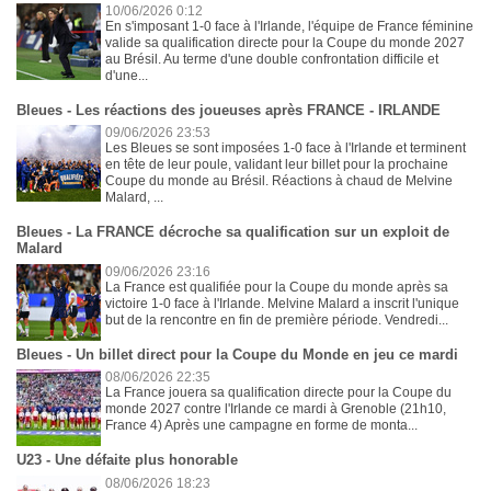
10/06/2026 0:12
En s'imposant 1-0 face à l'Irlande, l'équipe de France féminine
valide sa qualification directe pour la Coupe du monde 2027
au Brésil. Au terme d'une double confrontation difficile et
d'une...
Bleues - Les réactions des joueuses après FRANCE - IRLANDE
09/06/2026 23:53
Les Bleues se sont imposées 1-0 face à l'Irlande et terminent
en tête de leur poule, validant leur billet pour la prochaine
Coupe du monde au Brésil. Réactions à chaud de Melvine
Malard, ...
Bleues - La FRANCE décroche sa qualification sur un exploit de
Malard
09/06/2026 23:16
La France est qualifiée pour la Coupe du monde après sa
victoire 1-0 face à l'Irlande. Melvine Malard a inscrit l'unique
but de la rencontre en fin de première période. Vendredi...
Bleues - Un billet direct pour la Coupe du Monde en jeu ce mardi
08/06/2026 22:35
La France jouera sa qualification directe pour la Coupe du
monde 2027 contre l'Irlande ce mardi à Grenoble (21h10,
France 4) Après une campagne en forme de monta...
U23 - Une défaite plus honorable
08/06/2026 18:23