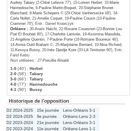
Audrey Tabary
(2-
Chloé Lefevre
77'), 15-
Loreen Herbet
, 33-
Marie
Hannedouche
, 6-
Pauline Martin-Boquet
, 20-
Stéphanie Brunet-
Blanchard
, 8-
Marie Schepers
© (29-
Chloé Vanhersecke
68'), 34-
Carla Nollet
, 21-
Amélie Coquet
, 19-
Pauline Cousin
(10-
Pauline
Crammer
70'), Entr.: Daniel Krawczyk
Orléans
:
30-
Anaïs Hatchi
, 22-
Roxane Couasnon
(23-
Bonnie Lou
Piat El Bouhati
80'), 17-
Charlotte Larrivée
, 19-
Assimina Maoulida
,
21-
Angéline Quentin
, 7-
Pauline Porte
(18-
Romane Bourreux
46'),
14-
Amira Ould Braham
©, 25-
Marjolaine Bernard
, 10-
Nina Richard
,
11-
Kessya Bussy
, 20-
Inès Djeidje Kore
(33-
Lili Teinturier
80'), Entr.:
Farid Kebsi
Non utilisées :
27-
Precillia Rinaldi
1-0
(40')
:
Herbet
2-0
(58')
:
Tabary
3-0
(66')
:
Tabary
4-0
(77')
:
Hannedouche
4-1
(90')
:
Bussy
Historique de l'opposition
D2 2024-2025
15e journée
Lens
-
Orléans
3-1
D2 2024-2025
9e journée
Orléans
-
Lens
2-3
D2 2023-2024
21e journée
Lens
-
Orléans
3-1
D2 2023-2024
11e journée
Orléans
-
Lens
1-1