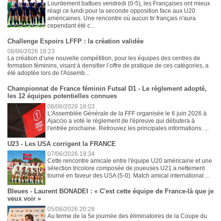
Lourdement battues vendredi (0-5), les Françaises ont mieux
réagi ce lundi pour la seconde opposition face aux U20
américaines. Une rencontre où aucun tir français n'aura
cependant été c...
Challenge Espoirs LFFP : la création validée
08/06/2026 18:23
La création d’une nouvelle compétition, pour les équipes des centres de
formation féminins, visant à densifier l’offre de pratique de ces catégories, a
été adoptée lors de l'Assemb...
Championnat de France féminin Futsal D1 - Le règlement adopté,
les 12 équipes potentielles connues
08/06/2026 18:03
L'Assemblée Générale de la FFF organisée le 6 juin 2026 à
Ajaccio a voté le règlement de l'épreuve qui débutera à
l'entrée prochaine. Retrouvez les principales informations. ...
U23 - Les USA corrigent la FRANCE
07/06/2026 19:34
Cette rencontre amicale entre l'équipe U20 américaine et une
sélection tricolore composée de joueuses U21 a nettement
tourné en faveur des USA (5-0). Match amical international ...
Bleues - Laurent BONADEI : « C'est cette équipe de France-là que je
veux voir »
05/06/2026 20:28
Au terme de la 5e journée des éliminatoires de la Coupe du