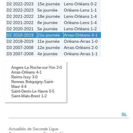
D2 2022-2023
15e journée
Lens
-
Orléans
0-2
D2 2022-2023
5e journée
Orléans
-
Lens
1-1
D2 2021-2022
18e journée
Lens
-
Orléans
1-4
D2 2021-2022
8e journée
Orléans
-
Lens
1-4
D2 2020-2021
5e journée
Lens
-
Orléans
1-2
D2 2018-2019
21e journée
Arras
-
Orléans
4-1
D2 2018-2019
11e journée
Orléans
-
Arras
1-0
D3 2007-2008
12e journée
Arras
-
Orléans
2-0
D3 2007-2008
4e journée
Orléans
-
Arras
1-1
Angers-La Roche-sur-Yon 2-0
Arras-Orléans 4-1
Reims-Issy 3-0
Rennes Bréquigny-Saint-
Maur 4-4
Saint-Denis-Le Havre 0-5
Saint-Malo-Brest 1-2
SL
Actualités de Seconde Ligue