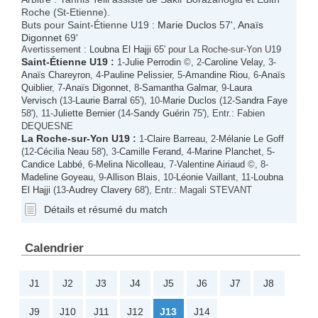
Roche (St-Etienne).
Buts pour Saint-Étienne U19 :
Marie Duclos
57',
Anaïs
Digonnet
69'
Avertissement :
Loubna El Hajji
65' pour La Roche-sur-Yon U19
Saint-Étienne U19
:
1-
Julie Perrodin
©, 2-
Caroline Velay
, 3-
Anaïs Chareyron
, 4-
Pauline Pelissier
, 5-
Amandine Riou
, 6-
Anaïs
Quiblier
, 7-
Anaïs Digonnet
, 8-
Samantha Galmar
, 9-
Laura
Vervisch
(13-
Laurie Barral
65'), 10-
Marie Duclos
(12-
Sandra Faye
58'), 11-
Juliette Bernier
(14-
Sandy Guérin
75'), Entr.: Fabien
DEQUESNE
La Roche-sur-Yon U19
:
1-
Claire Barreau
, 2-
Mélanie Le Goff
(12-
Cécilia Neau
58'), 3-
Camille Ferand
, 4-
Marine Planchet
, 5-
Candice Labbé
, 6-
Melina Nicolleau
, 7-
Valentine Airiaud
©, 8-
Madeline Goyeau
, 9-
Allison Blais
, 10-
Léonie Vaillant
, 11-
Loubna
El Hajji
(13-
Audrey Clavery
68'), Entr.: Magali STEVANT
Détails et résumé du match
Calendrier
J1
J2
J3
J4
J5
J6
J7
J8
J9
J10
J11
J12
J13
J14