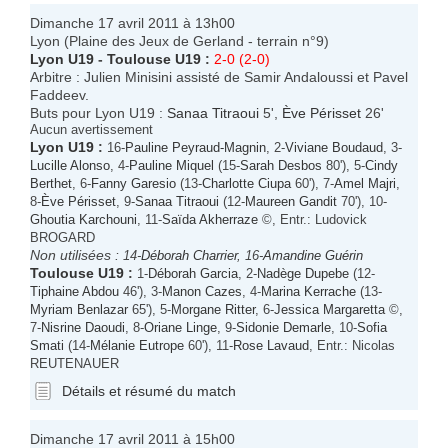
Dimanche 17 avril 2011 à 13h00
Lyon (Plaine des Jeux de Gerland - terrain n°9)
Lyon U19
-
Toulouse U19
:
2-0 (2-0)
Arbitre : Julien Minisini assisté de Samir Andaloussi et Pavel
Faddeev.
Buts pour Lyon U19 :
Sanaa Titraoui
5',
Ève Périsset
26'
Aucun avertissement
Lyon U19
:
16-
Pauline Peyraud-Magnin
, 2-
Viviane Boudaud
, 3-
Lucille Alonso
, 4-
Pauline Miquel
(15-
Sarah Desbos
80'), 5-
Cindy
Berthet
, 6-
Fanny Garesio
(13-
Charlotte Ciupa
60'), 7-
Amel Majri
,
8-
Ève Périsset
, 9-
Sanaa Titraoui
(12-
Maureen Gandit
70'), 10-
Ghoutia Karchouni
, 11-
Saïda Akherraze
©, Entr.: Ludovick
BROGARD
Non utilisées :
14-
Déborah Charrier
, 16-
Amandine Guérin
Toulouse U19
:
1-
Déborah Garcia
, 2-
Nadège Dupebe
(12-
Tiphaine Abdou
46'), 3-
Manon Cazes
, 4-
Marina Kerrache
(13-
Myriam Benlazar
65'), 5-
Morgane Ritter
, 6-
Jessica Margaretta
©,
7-
Nisrine Daoudi
, 8-
Oriane Linge
, 9-
Sidonie Demarle
, 10-
Sofia
Smati
(14-
Mélanie Eutrope
60'), 11-
Rose Lavaud
, Entr.: Nicolas
REUTENAUER
Détails et résumé du match
Dimanche 17 avril 2011 à 15h00