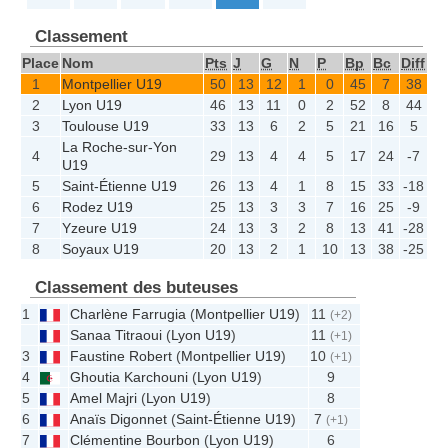
Classement
Place
Nom
Pts
J
G
N
P
Bp
Bc
Diff
1
Montpellier U19
50
13
12
1
0
45
7
38
2
Lyon U19
46
13
11
0
2
52
8
44
3
Toulouse U19
33
13
6
2
5
21
16
5
La Roche-sur-Yon
4
29
13
4
4
5
17
24
-7
U19
5
Saint-Étienne U19
26
13
4
1
8
15
33
-18
6
Rodez U19
25
13
3
3
7
16
25
-9
7
Yzeure U19
24
13
3
2
8
13
41
-28
8
Soyaux U19
20
13
2
1
10
13
38
-25
Classement des buteuses
1
Charlène Farrugia
(
Montpellier U19
)
11
(+2)
Sanaa Titraoui
(
Lyon U19
)
11
(+1)
3
Faustine Robert
(
Montpellier U19
)
10
(+1)
4
Ghoutia Karchouni
(
Lyon U19
)
9
5
Amel Majri
(
Lyon U19
)
8
6
Anaïs Digonnet
(
Saint-Étienne U19
)
7
(+1)
7
Clémentine Bourbon
(
Lyon U19
)
6