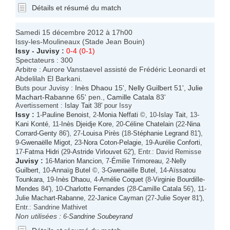
Détails et résumé du match
Samedi 15 décembre 2012 à 17h00
Issy-les-Moulineaux (Stade Jean Bouin)
Issy
-
Juvisy
:
0-4 (0-1)
Spectateurs : 300
Arbitre : Aurore Vanstaevel assisté de Frédéric Leonardi et
Abdelilah El Barkani.
Buts pour Juvisy :
Inès Dhaou
15',
Nelly Guilbert
51',
Julie
Machart-Rabanne
65' pen.,
Camille Catala
83'
Avertissement :
Islay Tait
38' pour Issy
Issy
:
1-
Pauline Benoist
, 2-
Monia Neffati
©, 10-
Islay Tait
, 13-
Kani Konté
, 11-
Inès Djeidje Kore
, 20-
Céline Chatelain
(22-
Nina
Corrard-Genty
86'), 27-
Louisa Pirès
(18-
Stéphanie Legrand
81'),
9-
Gwenaëlle Migot
, 23-
Nora Coton-Pelagie
, 19-
Aurélie Conforti
,
17-
Fatma Hidri
(29-
Astride Virlouvet
62'), Entr.: David Remisse
Juvisy
:
16-
Marion Mancion
, 7-
Émilie Trimoreau
, 2-
Nelly
Guilbert
, 10-
Annaïg Butel
©, 3-
Gwenaëlle Butel
, 14-
Aïssatou
Tounkara
, 19-
Inès Dhaou
, 4-
Amélie Coquet
(8-
Virginie Bourdille-
Mendes
84'), 10-
Charlotte Fernandes
(28-
Camille Catala
56'), 11-
Julie Machart-Rabanne
, 22-
Janice Cayman
(27-
Julie Soyer
81'),
Entr.: Sandrine Mathivet
Non utilisées :
6-
Sandrine Soubeyrand