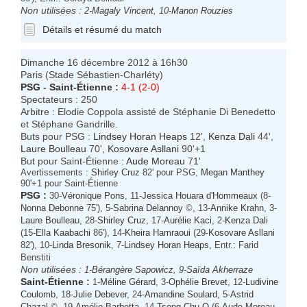
Non utilisées :
2-
Magaly Vincent
, 10-
Manon Rouzies
Détails et résumé du match
Dimanche 16 décembre 2012 à 16h30
Paris (Stade Sébastien-Charléty)
PSG
-
Saint-Étienne
:
4-1 (2-0)
Spectateurs : 250
Arbitre : Elodie Coppola assisté de Stéphanie Di Benedetto
et Stéphane Gandrille.
Buts pour PSG :
Lindsey Horan Heaps
12',
Kenza Dali
44',
Laure Boulleau
70',
Kosovare Asllani
90'+1
But pour Saint-Étienne :
Aude Moreau
71'
Avertissements :
Shirley Cruz
82' pour PSG,
Megan Manthey
90'+1 pour Saint-Étienne
PSG
:
30-
Véronique Pons
, 11-
Jessica Houara d'Hommeaux
(8-
Nonna Debonne
75'), 5-
Sabrina Delannoy
©, 13-
Annike Krahn
, 3-
Laure Boulleau
, 28-
Shirley Cruz
, 17-
Aurélie Kaci
, 2-
Kenza Dali
(15-
Ella Kaabachi
86'), 14-
Kheira Hamraoui
(29-
Kosovare Asllani
82'), 10-
Linda Bresonik
, 7-
Lindsey Horan Heaps
, Entr.: Farid
Benstiti
Non utilisées :
1-
Bérangère Sapowicz
, 9-
Saïda Akherraze
Saint-Étienne
:
1-
Méline Gérard
, 3-
Ophélie Brevet
, 12-
Ludivine
Coulomb
, 18-
Julie Debever
, 24-
Amandine Soulard
, 5-
Astrid
Chazal
©, 19-
Amélie Barbetta
, 14-
Tseng Chu-O
(6-
Aude Moreau