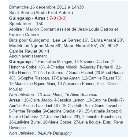
Dimanche 16 décembre 2012 à 14h30
Saint-Brieuc (Stade Fred-Aubert)
Guingamp
-
Arras
:
7-0 (3-0)
Spectateurs : 150
Arbitre : Marion Coutant assisté de Jean-Louis Catros et
Fabrice Catoire.
Buts pour Guingamp :
Léa Le Garrec
16',
Salma Amani
20',
Madeleine Ngono Mani
39',
Maud Hurault
55', 75', 90'+2,
Camille Raulet
90'+4
Aucun avertissement
Guingamp
:
1-
Emmeline Mainguy
, 13-
Séverine Cadare
(2-
Honorine Corbel
46'), 4-
Griedge Mbock
, 8-
Audrey Février
©, 21-
Ellie Hamon
, 11-
Léa Le Garrec
, 7-
Sarah Huchet
(20-
Maud Hurault
46'), 6-
Sophie Rissoan
, 17-
Salma Amani
(12-
Camille Raulet
73'),
18-
Madeleine Ngono Mani
, 19-
Alexandra Banner
, Entr.: Olivier
Moullac
Non utilisées :
10-
Julie Morel
, 16-
Aline Bourveau
Arras
:
16-
Claire Jacob
, 4-
Jessica Lernon
, 13-
Caroline Denis
(7-
Aurélie Piosek-Lauridant
46'), 15-
Charlotte Saint-Sans Levacher
,
5-
Perrine Tentelier
(9-
Caroline Gracial
49'), 25-
Nathalie Jarosz
©,
6-
Julie Caillierez
(17-
Justine Dubois
29'), 2-
Jennifer Bouchenna
,
18-
Ludivine Bultel
, 10-
Marie Gosse
, 27-
Leïla Iloudje
, Entr.: René
Devienne
Non utilisées :
8-
Laurie Dacquigny