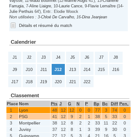
Vaysse
, 11-
Maud Bouvinet
(12-
Marine Augis
41'), 13-
Charlène
Farrugia
, 7-
Aline Liaigre
, 10-
Laurie Cance
, 9-
Flavie Lemaître
(14-
Julie Perthuis
64'), Entr.: Elodie Woock
Non utilisées :
3-
Chloé De Carvalho
, 16-
Dina Jeanjean
Détails et résumé du match
Calendrier
J1
J2
J3
J4
J5
J6
J7
J8
J9
J10
J11
J12
J13
J14
J15
J16
J17
J18
J19
J20
J21
J22
Classement
Place
Nom
Pts
J
G
N
P
Bp
Bc
Diff
Pen,
1
Lyon
48
12
12
0
0
77
3
74
0
2
PSG
41
12
9
2
1
38
5
33
0
3
Montpellier
38
12
8
2
2
33
11
22
0
4
Juvisy
37
12
8
1
3
39
9
30
0
5
Guingamp
27
12
5
3
4
21
16
5
3