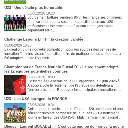
U23 - Une défaite plus honorable
08/06/2026 18:23
Lourdement battues vendredi (0-5), les Françaises ont mieux
réagi ce lundi pour la seconde opposition face aux U20
américaines. Une rencontre où aucun tir français n'aura
cependant été c...
Challenge Espoirs LFFP : la création validée
08/06/2026 18:23
La création d’une nouvelle compétition, pour les équipes des centres de
formation féminins, visant à densifier l’offre de pratique de ces catégories, a
été adoptée lors de l'Assemb...
Championnat de France féminin Futsal D1 - Le règlement adopté,
les 12 équipes potentielles connues
08/06/2026 18:03
L'Assemblée Générale de la FFF organisée le 6 juin 2026 à
Ajaccio a voté le règlement de l'épreuve qui débutera à
l'entrée prochaine. Retrouvez les principales informations. ...
U23 - Les USA corrigent la FRANCE
07/06/2026 19:34
Cette rencontre amicale entre l'équipe U20 américaine et une
sélection tricolore composée de joueuses U21 a nettement
tourné en faveur des USA (5-0). Match amical international ...
Bleues - Laurent BONADEI : « C'est cette équipe de France-là que je