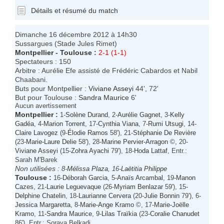
Détails et résumé du match
Dimanche 16 décembre 2012 à 14h30
Sussargues (Stade Jules Rimet)
Montpellier
-
Toulouse
:
2-1 (1-1)
Spectateurs : 150
Arbitre : Aurélie Efe assisté de Frédéric Cabardos et Nabil
Chaabani.
Buts pour Montpellier :
Viviane Asseyi
44', 72'
But pour Toulouse :
Sandra Maurice
6'
Aucun avertissement
Montpellier
:
1-
Solène Durand
, 2-
Aurélie Gagnet
, 3-
Kelly
Gadéa
, 4-
Marion Torrent
, 17-
Cynthia Viana
, 7-
Rumi Utsugi
, 14-
Claire Lavogez
(9-
Élodie Ramos
58'), 21-
Stéphanie De Revière
(23-
Marie-Laure Delie
58'), 28-
Marine Pervier-Arragon
©, 20-
Viviane Asseyi
(15-
Zohra Ayachi
79'), 18-
Hoda Lattaf
, Entr.:
Sarah M'Barek
Non utilisées :
8-
Mélissa Plaza
, 16-
Laëtitia Philippe
Toulouse
:
16-
Déborah Garcia
, 5-
Anaïs Arcambal
, 19-
Manon
Cazes
, 21-
Laurie Leguevaque
(26-
Myriam Benlazar
59'), 15-
Delphine Chatelin
, 18-
Laurianne Cervera
(20-
Julie Bonnin
79'), 6-
Jessica Margaretta
, 8-
Marie-Ange Kramo
©, 17-
Marie-Joëlle
Kramo
, 11-
Sandra Maurice
, 9-
Lilas Traïkia
(23-
Coralie Chanudet
86'), Entr.: Soraya Belkadi