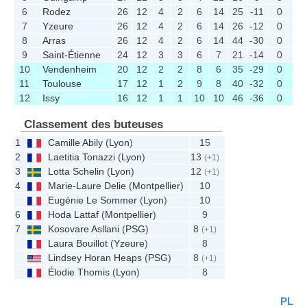
6
Rodez
26
12
4
2
6
14
25
-11
0
7
Yzeure
26
12
4
2
6
14
26
-12
0
8
Arras
26
12
4
2
6
14
44
-30
0
9
Saint-Étienne
24
12
3
3
6
7
21
-14
0
10
Vendenheim
20
12
2
2
8
6
35
-29
0
11
Toulouse
17
12
1
2
9
8
40
-32
0
12
Issy
16
12
1
1
10
10
46
-36
0
Classement des buteuses
1
Camille Abily
(
Lyon
)
15
2
Laetitia Tonazzi
(
Lyon
)
13
(+1)
3
Lotta Schelin
(
Lyon
)
12
(+1)
4
Marie-Laure Delie
(
Montpellier
)
10
Eugénie Le Sommer
(
Lyon
)
10
6
Hoda Lattaf
(
Montpellier
)
9
7
Kosovare Asllani
(
PSG
)
8
(+1)
Laura Bouillot
(
Yzeure
)
8
Lindsey Horan Heaps
(
PSG
)
8
(+1)
Élodie Thomis
(
Lyon
)
8
PL