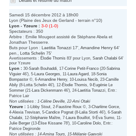
Détails et résumé du match
Samedi 15 décembre 2012 à 18h00
Lyon (Plaine des Jeux de Gerland - terrain n°10)
Lyon
-
Yzeure
:
3-0 (1-0)
Spectateurs : 350
Arbitre : Emilie Mougeot assisté de Stéphane Abela et
Jonathan Thesserre.
Buts pour Lyon :
Laetitia Tonazzi
17',
Amandine Henry
64'
pen.,
Lotta Schelin
75'
Avertissements :
Élodie Thomis
83' pour Lyon,
Sarah Chalabi
64'
pour Yzeure
Lyon
:
30-
Sarah Bouhaddi
, 17-
Corine Petit-Franco
(20-
Sabrina
Viguier
46'), 5-
Laura Georges
, 11-
Laura Agard
, 18-
Sonia
Bompastor
©, 6-
Amandine Henry
, 10-
Louisa Necib
, 23-
Camille
Abily
(8-
Lotta Schelin
46'), 12-
Élodie Thomis
, 9-
Eugénie Le
Sommer
(21-
Lara Dickenmann
46'), 24-
Laetitia Tonazzi
, Entr.:
Patrice Lair
Non utilisées :
1-
Céline Deville
, 22-
Ami Otaki
Yzeure
:
1-
Libby Stout
, 2-
Faustine Roux
©, 3-
Charlène Gorce
,
4-
Alexia Trevisan
, 5-
Candice Pognat
(8-
Lalia Storti
46'), 6-
Sarah
Chalabi
, 12-
Stéphanie Maître
, 7-
Laura Bouillot
, 9-
Éva Sumo
, 11-
Julie Berger
(13-
Élise Kissane
78'), 10-
Caroline Dolo
, Entr.:
Patrice Degironde
Non utilisées :
14-
Amina Tours
, 15-
Mélanie Gaevski