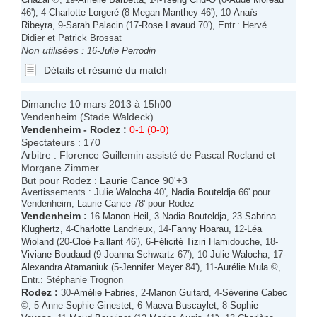
46'), 4-
Charlotte Lorgeré
(8-
Megan Manthey
46'), 10-
Anaïs
Ribeyra
, 9-
Sarah Palacin
(17-
Rose Lavaud
70'), Entr.: Hervé
Didier et Patrick Brossat
Non utilisées :
16-
Julie Perrodin
Détails et résumé du match
Dimanche 10 mars 2013 à 15h00
Vendenheim (Stade Waldeck)
Vendenheim
-
Rodez
:
0-1 (0-0)
Spectateurs : 170
Arbitre : Florence Guillemin assisté de Pascal Rocland et
Morgane Zimmer.
But pour Rodez :
Laurie Cance
90'+3
Avertissements :
Julie Walocha
40',
Nadia Bouteldja
66' pour
Vendenheim,
Laurie Cance
78' pour Rodez
Vendenheim
:
16-
Manon Heil
, 3-
Nadia Bouteldja
, 23-
Sabrina
Klughertz
, 4-
Charlotte Landrieux
, 14-
Fanny Hoarau
, 12-
Léa
Wioland
(20-
Cloé Faillant
46'), 6-
Félicité Tiziri Hamidouche
, 18-
Viviane Boudaud
(9-
Joanna Schwartz
67'), 10-
Julie Walocha
, 17-
Alexandra Atamaniuk
(5-
Jennifer Meyer
84'), 11-
Aurélie Mula
©,
Entr.: Stéphanie Trognon
Rodez
:
30-
Amélie Fabries
, 2-
Manon Guitard
, 4-
Séverine Cabec
©, 5-
Anne-Sophie Ginestet
, 6-
Maeva Buscaylet
, 8-
Sophie