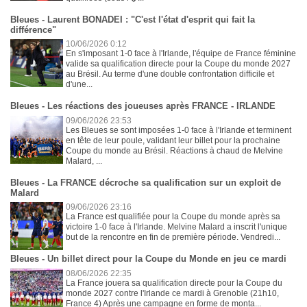
Bleues - Laurent BONADEI : "C'est l'état d'esprit qui fait la
différence"
10/06/2026 0:12
En s'imposant 1-0 face à l'Irlande, l'équipe de France féminine
valide sa qualification directe pour la Coupe du monde 2027
au Brésil. Au terme d'une double confrontation difficile et
d'une...
Bleues - Les réactions des joueuses après FRANCE - IRLANDE
09/06/2026 23:53
Les Bleues se sont imposées 1-0 face à l'Irlande et terminent
en tête de leur poule, validant leur billet pour la prochaine
Coupe du monde au Brésil. Réactions à chaud de Melvine
Malard, ...
Bleues - La FRANCE décroche sa qualification sur un exploit de
Malard
09/06/2026 23:16
La France est qualifiée pour la Coupe du monde après sa
victoire 1-0 face à l'Irlande. Melvine Malard a inscrit l'unique
but de la rencontre en fin de première période. Vendredi...
Bleues - Un billet direct pour la Coupe du Monde en jeu ce mardi
08/06/2026 22:35
La France jouera sa qualification directe pour la Coupe du
monde 2027 contre l'Irlande ce mardi à Grenoble (21h10,
France 4) Après une campagne en forme de monta...