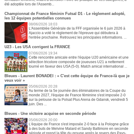
été adoptée lors de l'Assemb...
Championnat de France féminin Futsal D1 - Le règlement adopté,
les 12 équipes potentielles connues
08/06/2026 18:03
L'Assemblée Générale de la FFF organisée le 6 juin 2026 à
Ajaccio a voté le règlement de l'épreuve qui débutera à
l'entrée prochaine. Retrouvez les principales informations. ...
U23 - Les USA corrigent la FRANCE
07/06/2026 19:34
Cette rencontre amicale entre l'équipe U20 américaine et une
sélection tricolore composée de joueuses U21 a nettement
tourné en faveur des USA (5-0). Match amical international ...
Bleues - Laurent BONADEI : « C'est cette équipe de France-là que je
veux voir »
05/06/2026 20:28
Au terme de la 5e journée des éliminatoires de la Coupe du
monde 2027, l'équipe de France féminine s'est imposée 2-0
sur la pelouse de la Polsat Plus Arena de Gdansk, vendredi 5
juin. Des ...
Bleues - Une victoire acquise en seconde période
05/06/2026 20:00
L'équipe de France s'est imposée 2-0 face à la Pologne grâce
à des buts de Melvine Malard et Sandy Baltimore en seconde
période et prend la tête du groupe après le revers des Pays-