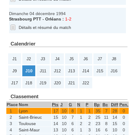
Dimanche 04 décembre 1994
Strasbourg PTT
-
Orléans
:
1-2
Détails et résumé du match
Calendrier
J1
J2
J3
J4
J5
J6
J7
J8
J9
J10
J11
J12
J13
J14
J15
J16
J17
J18
J19
J20
J21
J22
Classement
Place
Nom
Pts
J
G
N
P
Bp
Bc
Diff
Pen,
1
Lyon
17
10
8
1
1
35
7
28
0
2
Saint-Brieuc
15
10
7
1
2
25
11
14
0
3
Toulouse
14
10
6
2
2
23
8
15
0
4
Saint-Maur
13
10
6
1
3
16
6
10
0