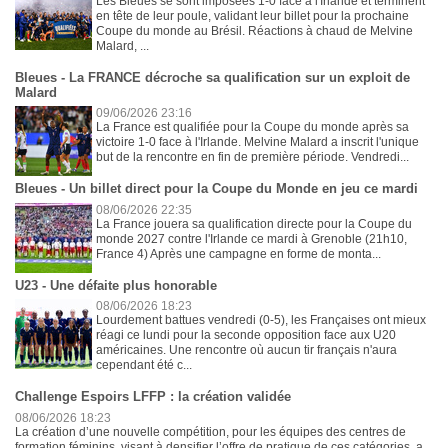
Les Bleues se sont imposées 1-0 face à l'Irlande et terminent
en tête de leur poule, validant leur billet pour la prochaine
Coupe du monde au Brésil. Réactions à chaud de Melvine
Malard, ...
Bleues - La FRANCE décroche sa qualification sur un exploit de
Malard
09/06/2026 23:16
La France est qualifiée pour la Coupe du monde après sa
victoire 1-0 face à l'Irlande. Melvine Malard a inscrit l'unique
but de la rencontre en fin de première période. Vendredi...
Bleues - Un billet direct pour la Coupe du Monde en jeu ce mardi
08/06/2026 22:35
La France jouera sa qualification directe pour la Coupe du
monde 2027 contre l'Irlande ce mardi à Grenoble (21h10,
France 4) Après une campagne en forme de monta...
U23 - Une défaite plus honorable
08/06/2026 18:23
Lourdement battues vendredi (0-5), les Françaises ont mieux
réagi ce lundi pour la seconde opposition face aux U20
américaines. Une rencontre où aucun tir français n'aura
cependant été c...
Challenge Espoirs LFFP : la création validée
08/06/2026 18:23
La création d’une nouvelle compétition, pour les équipes des centres de
formation féminins, visant à densifier l’offre de pratique de ces catégories, a