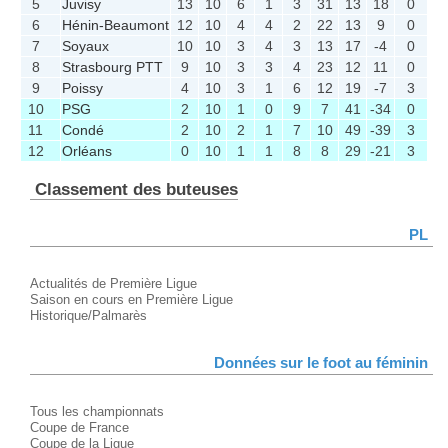
5
Juvisy
13
10
6
1
3
31
13
18
0
6
Hénin-Beaumont
12
10
4
4
2
22
13
9
0
7
Soyaux
10
10
3
4
3
13
17
-4
0
8
Strasbourg PTT
9
10
3
3
4
23
12
11
0
9
Poissy
4
10
3
1
6
12
19
-7
3
10
PSG
2
10
1
0
9
7
41
-34
0
11
Condé
2
10
2
1
7
10
49
-39
3
12
Orléans
0
10
1
1
8
8
29
-21
3
Classement des buteuses
PL
Actualités de Première Ligue
Saison en cours en Première Ligue
Historique/Palmarès
Données sur le foot au féminin
Tous les championnats
Coupe de France
Coupe de la Ligue