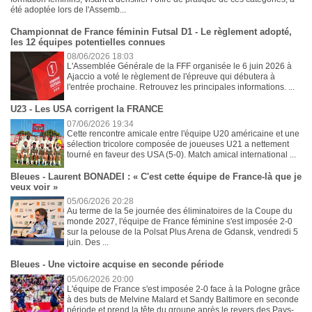
été adoptée lors de l'Assemb...
Championnat de France féminin Futsal D1 - Le règlement adopté,
les 12 équipes potentielles connues
08/06/2026 18:03
L'Assemblée Générale de la FFF organisée le 6 juin 2026 à
Ajaccio a voté le règlement de l'épreuve qui débutera à
l'entrée prochaine. Retrouvez les principales informations. ...
U23 - Les USA corrigent la FRANCE
07/06/2026 19:34
Cette rencontre amicale entre l'équipe U20 américaine et une
sélection tricolore composée de joueuses U21 a nettement
tourné en faveur des USA (5-0). Match amical international ...
Bleues - Laurent BONADEI : « C'est cette équipe de France-là que je
veux voir »
05/06/2026 20:28
Au terme de la 5e journée des éliminatoires de la Coupe du
monde 2027, l'équipe de France féminine s'est imposée 2-0
sur la pelouse de la Polsat Plus Arena de Gdansk, vendredi 5
juin. Des ...
Bleues - Une victoire acquise en seconde période
05/06/2026 20:00
L'équipe de France s'est imposée 2-0 face à la Pologne grâce
à des buts de Melvine Malard et Sandy Baltimore en seconde
période et prend la tête du groupe après le revers des Pays-