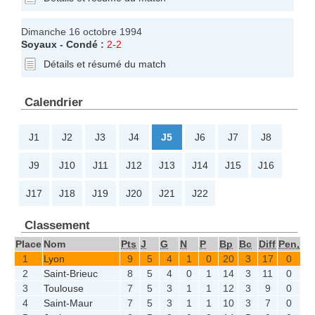
Dimanche 16 octobre 1994
Soyaux
-
Condé
:
2-2
Détails et résumé du match
Calendrier
J1
J2
J3
J4
J5
J6
J7
J8
J9
J10
J11
J12
J13
J14
J15
J16
J17
J18
J19
J20
J21
J22
Classement
Place
Nom
Pts
J
G
N
P
Bp
Bc
Diff
Pen,
1
Lyon
9
5
4
1
0
20
3
17
0
2
Saint-Brieuc
8
5
4
0
1
14
3
11
0
3
Toulouse
7
5
3
1
1
12
3
9
0
4
Saint-Maur
7
5
3
1
1
10
3
7
0