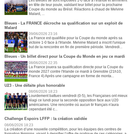
Les Bleues se sont imposées 1-0 face à l'Irlande et terminent
en tête de leur poule, validant leur billet pour la prochaine
Coupe du monde au Brésil. Réactions à chaud de Melvine
Malard, ...
Bleues - La FRANCE décroche sa qualification sur un exploit de
Malard
09/06/2026 23:16
La France est qualifiée pour la Coupe du monde après sa
victoire 1-0 face à l'Irlande. Melvine Malard a inscrit l'unique
but de la rencontre en fin de première période. Vendredi...
Bleues - Un billet direct pour la Coupe du Monde en jeu ce mardi
08/06/2026 22:35
La France jouera sa qualification directe pour la Coupe du
monde 2027 contre l'Irlande ce mardi à Grenoble (21h10,
France 4) Après une campagne en forme de monta...
U23 - Une défaite plus honorable
08/06/2026 18:23
Lourdement battues vendredi (0-5), les Françaises ont mieux
réagi ce lundi pour la seconde opposition face aux U20
américaines. Une rencontre où aucun tir français n'aura
cependant été c...
Challenge Espoirs LFFP : la création validée
08/06/2026 18:23
La création d’une nouvelle compétition, pour les équipes des centres de
formation féminins, visant à densifier l’offre de pratique de ces catégories, a