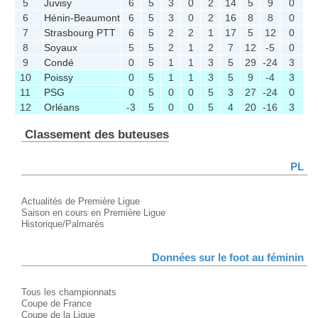
5
Juvisy
6
5
3
0
2
14
5
9
0
6
Hénin-Beaumont
6
5
3
0
2
16
8
8
0
7
Strasbourg PTT
6
5
2
2
1
17
5
12
0
8
Soyaux
5
5
2
1
2
7
12
-5
0
9
Condé
0
5
1
1
3
5
29
-24
3
10
Poissy
0
5
1
1
3
5
9
-4
3
11
PSG
0
5
0
0
5
3
27
-24
0
12
Orléans
-3
5
0
0
5
4
20
-16
3
Classement des buteuses
PL
Actualités de Première Ligue
Saison en cours en Première Ligue
Historique/Palmarès
Données sur le foot au féminin
Tous les championnats
Coupe de France
Coupe de la Ligue