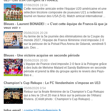
U23 - Les USA corrigent la FRANCE
07/06/2026 19:34
Cette rencontre amicale entre l'équipe U20 américaine et une
sélection tricolore composée de joueuses U21 a nettement
tourné en faveur des USA (5-0). Match amical international ...
Bleues - Laurent BONADEI : « C'est cette équipe de France-là que je
veux voir »
05/06/2026 20:28
Au terme de la 5e journée des éliminatoires de la Coupe du
monde 2027, l'équipe de France féminine s'est imposée 2-0
sur la pelouse de la Polsat Plus Arena de Gdansk, vendredi 5
juin. Des ...
Bleues - Une victoire acquise en seconde période
05/06/2026 20:00
L'équipe de France s'est imposée 2-0 face à la Pologne grâce
à des buts de Melvine Malard et Sandy Baltimore en seconde
période et prend la tête du groupe après le revers des Pays-
Bas e...
Champion’s Cup Rekupo : Le FC Vendenheim s'impose en U13
05/06/2026 9:54
Retour sur la finale féminine de la Champion’s Cup Rekupo
qui a lieu le 19 et 20 mai à Nice sur la pelouse de l'Allianz
Riviera. (Crédit photo : Champion’s Cup Rekupo) ...
Infos email :
contact@footofeminin.fr