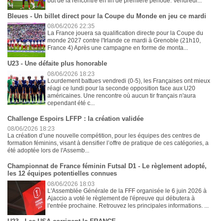
but de la rencontre en fin de première période. Vendredi...
Bleues - Un billet direct pour la Coupe du Monde en jeu ce mardi
08/06/2026 22:35
La France jouera sa qualification directe pour la Coupe du
monde 2027 contre l'Irlande ce mardi à Grenoble (21h10,
France 4) Après une campagne en forme de monta...
U23 - Une défaite plus honorable
08/06/2026 18:23
Lourdement battues vendredi (0-5), les Françaises ont mieux
réagi ce lundi pour la seconde opposition face aux U20
américaines. Une rencontre où aucun tir français n'aura
cependant été c...
Challenge Espoirs LFFP : la création validée
08/06/2026 18:23
La création d’une nouvelle compétition, pour les équipes des centres de
formation féminins, visant à densifier l’offre de pratique de ces catégories, a
été adoptée lors de l'Assemb...
Championnat de France féminin Futsal D1 - Le règlement adopté,
les 12 équipes potentielles connues
08/06/2026 18:03
L'Assemblée Générale de la FFF organisée le 6 juin 2026 à
Ajaccio a voté le règlement de l'épreuve qui débutera à
l'entrée prochaine. Retrouvez les principales informations. ...