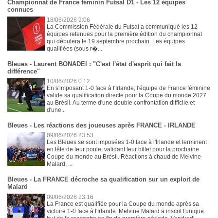
Championnat de France féminin Futsal D1 - Les 12 équipes
connues
18/06/2026 9:06
La Commission Fédérale du Futsal a communiqué les 12
équipes retenues pour la première édition du championnat
qui débutera le 19 septembre prochain. Les équipes
qualifiées (sous r�...
Bleues - Laurent BONADEI : "C'est l'état d'esprit qui fait la
différence"
10/06/2026 0:12
En s'imposant 1-0 face à l'Irlande, l'équipe de France féminine
valide sa qualification directe pour la Coupe du monde 2027
au Brésil. Au terme d'une double confrontation difficile et
d'une...
Bleues - Les réactions des joueuses après FRANCE - IRLANDE
09/06/2026 23:53
Les Bleues se sont imposées 1-0 face à l'Irlande et terminent
en tête de leur poule, validant leur billet pour la prochaine
Coupe du monde au Brésil. Réactions à chaud de Melvine
Malard, ...
Bleues - La FRANCE décroche sa qualification sur un exploit de
Malard
09/06/2026 23:16
La France est qualifiée pour la Coupe du monde après sa
victoire 1-0 face à l'Irlande. Melvine Malard a inscrit l'unique