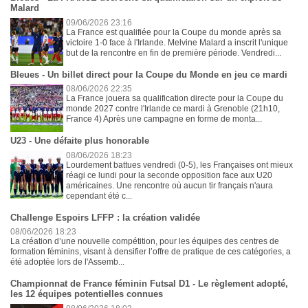
Malard
09/06/2026 23:16
La France est qualifiée pour la Coupe du monde après sa
victoire 1-0 face à l'Irlande. Melvine Malard a inscrit l'unique
but de la rencontre en fin de première période. Vendredi...
Bleues - Un billet direct pour la Coupe du Monde en jeu ce mardi
08/06/2026 22:35
La France jouera sa qualification directe pour la Coupe du
monde 2027 contre l'Irlande ce mardi à Grenoble (21h10,
France 4) Après une campagne en forme de monta...
U23 - Une défaite plus honorable
08/06/2026 18:23
Lourdement battues vendredi (0-5), les Françaises ont mieux
réagi ce lundi pour la seconde opposition face aux U20
américaines. Une rencontre où aucun tir français n'aura
cependant été c...
Challenge Espoirs LFFP : la création validée
08/06/2026 18:23
La création d’une nouvelle compétition, pour les équipes des centres de
formation féminins, visant à densifier l’offre de pratique de ces catégories, a
été adoptée lors de l'Assemb...
Championnat de France féminin Futsal D1 - Le règlement adopté,
les 12 équipes potentielles connues