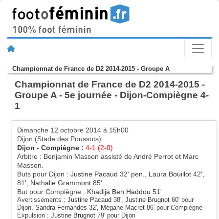
Championnat de France de D2 2014-2015 - Groupe A
Championnat de France de D2 2014-2015 -
Groupe A - 5e journée - Dijon-Compiègne 4-
1
Dimanche 12 octobre 2014 à 15h00
Dijon (Stade des Poussots)
Dijon
-
Compiègne
:
4-1 (2-0)
Arbitre : Benjamin Masson assisté de André Perrot et Marc
Masson.
Buts pour Dijon :
Justine Pacaud
32' pen.,
Laura Bouillot
42',
81',
Nathalie Grammont
85'
But pour Compiègne :
Khadija Ben Haddou
51'
Avertissements :
Justine Pacaud
38',
Justine Brugnot
60' pour
Dijon,
Sandra Fernandes
32',
Mégane Macret
86' pour Compiègne
Expulsion :
Justine Brugnot
79' pour Dijon