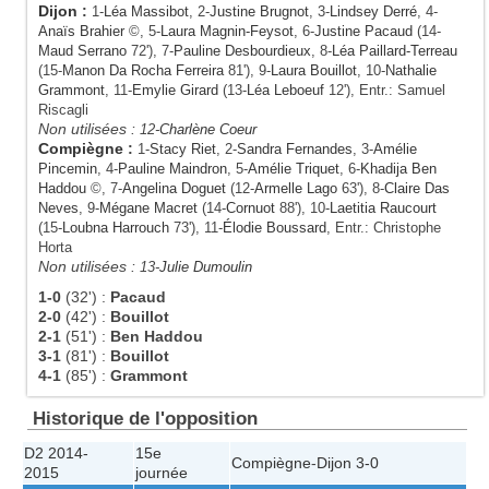
Dijon
:
1-
Léa Massibot
, 2-
Justine Brugnot
, 3-
Lindsey Derré
, 4-
Anaïs Brahier
©, 5-
Laura Magnin-Feysot
, 6-
Justine Pacaud
(14-
Maud Serrano
72'), 7-
Pauline Desbourdieux
, 8-
Léa Paillard-Terreau
(15-
Manon Da Rocha Ferreira
81'), 9-
Laura Bouillot
, 10-
Nathalie
Grammont
, 11-
Emylie Girard
(13-
Léa Leboeuf
12'), Entr.: Samuel
Riscagli
Non utilisées :
12-
Charlène Coeur
Compiègne
:
1-
Stacy Riet
, 2-
Sandra Fernandes
, 3-
Amélie
Pincemin
, 4-
Pauline Maindron
, 5-
Amélie Triquet
, 6-
Khadija Ben
Haddou
©, 7-
Angelina Doguet
(12-
Armelle Lago
63'), 8-
Claire Das
Neves
, 9-
Mégane Macret
(14-
Cornuot
88'), 10-
Laetitia Raucourt
(15-
Loubna Harrouch
73'), 11-
Élodie Boussard
, Entr.: Christophe
Horta
Non utilisées :
13-
Julie Dumoulin
1-0
(32')
:
Pacaud
2-0
(42')
:
Bouillot
2-1
(51')
:
Ben Haddou
3-1
(81')
:
Bouillot
4-1
(85')
:
Grammont
Historique de l'opposition
D2 2014-
15e
Compiègne
-
Dijon
3-0
2015
journée