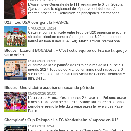
08/06/2026 18:03
L'Assemblée Générale de la FFF organisée le 6 juin 2026 à
Ajaccio a voté le règlement de l'épreuve qui débutera à
l'entrée prochaine. Retrouvez les principales informations. ...
U23 - Les USA corrigent la FRANCE
07/06/2026 19:34
Cette rencontre amicale entre l'équipe U20 américaine et une
sélection tricolore composée de joueuses U21 a nettement
tourné en faveur des USA (5-0). Match amical international ...
Bleues - Laurent BONADEI : « C'est cette équipe de France-là que je
veux voir »
05/06/2026 20:28
Au terme de la 5e journée des éliminatoires de la Coupe du
monde 2027, l'équipe de France féminine s'est imposée 2-0
sur la pelouse de la Polsat Plus Arena de Gdansk, vendredi 5
juin. Des ...
Bleues - Une victoire acquise en seconde période
05/06/2026 20:00
L'équipe de France s'est imposée 2-0 face à la Pologne grâce
à des buts de Melvine Malard et Sandy Baltimore en seconde
période et prend la tête du groupe après le revers des Pays-
Bas e...
Champion’s Cup Rekupo : Le FC Vendenheim s'impose en U13
05/06/2026 9:54
Retour sur la finale féminine de la Champion’s Cup Rekupo