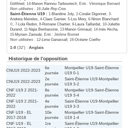
Göttfried
, 14-
Manon Rannou Tarbouriech
, Entr.: Véronique Bernard
Non utilisées :
16-
Julie Roy-Cros
Saint-Étienne U19
:
1-
Blandine Joly
, 2-
Coralie Digonnet
, 3-
Andreia Meireles
, 4-
Claes Garnier
, 5-
Lou Mery
, 6-
Ninon Blanchard
©, 7-
Lola Redon
, 8-
Romane Chartier
, 9-
Laura Taillardat
, 10-
Juliette
Durand
, 11-
Najia Benhassine
, 13-
Manon Grimaud
, 14-
Inès Akcha
,
15-
Myriam Zanoubi
, Entr.: Jérôme Bonnet
Non utilisées :
12-
Lena Ganassali
, 16-
Océane Coelho
1-0
(32')
:
Anglais
Historique de l'opposition
6e
Montpellier U19
-
Saint-Étienne
CNU19 2022-2023
journée
U19
0-1
2e
Saint-Étienne U19
-
Montpellier
CNU19 2022-2023
journée
U19
3-2
CNF U19 2 2021-
8e
Montpellier U19
-
Saint-Étienne
2022
journée
U19
3-4
CNF U19 2 2021-
4e
Saint-Étienne U19
-
Montpellier
2022
journée
U19
3-3
CNF U19 - EL
10e
Montpellier U19
-
Saint-Étienne
2017-2018
journée
U19
1-4
CNF U19 - EL
1re
Saint-Étienne U19
-
Montpellier