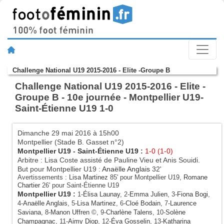
Challenge National U19 2015-2016 - Elite -Groupe B
Challenge National U19 2015-2016 - Elite -
Groupe B - 10e journée - Montpellier U19-
Saint-Étienne U19 1-0
Dimanche 29 mai 2016 à 15h00
Montpellier (Stade B. Gasset n°2)
Montpellier U19
-
Saint-Étienne U19
:
1-0 (1-0)
Arbitre : Lisa Coste assisté de Pauline Vieu et Anis Souidi.
But pour Montpellier U19 :
Anaëlle Anglais
32'
Avertissements :
Lisa Martinez
85' pour Montpellier U19,
Romane
Chartier
26' pour Saint-Étienne U19
Montpellier U19
:
1-
Élisa Launay
, 2-
Emma Julien
, 3-
Fiona Bogi
,
4-
Anaëlle Anglais
, 5-
Lisa Martinez
, 6-
Cloé Bodain
, 7-
Laurence
Saviana
, 8-
Manon Uffren
©, 9-
Charlène Talens
, 10-
Solène
Champagnac
, 11-
Aimy Diop
, 12-
Éva Gosselin
, 13-
Katharina