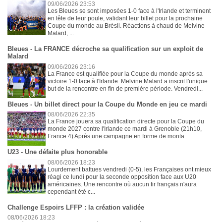
09/06/2026 23:53
Les Bleues se sont imposées 1-0 face à l'Irlande et terminent
en tête de leur poule, validant leur billet pour la prochaine
Coupe du monde au Brésil. Réactions à chaud de Melvine
Malard, ...
Bleues - La FRANCE décroche sa qualification sur un exploit de
Malard
09/06/2026 23:16
La France est qualifiée pour la Coupe du monde après sa
victoire 1-0 face à l'Irlande. Melvine Malard a inscrit l'unique
but de la rencontre en fin de première période. Vendredi...
Bleues - Un billet direct pour la Coupe du Monde en jeu ce mardi
08/06/2026 22:35
La France jouera sa qualification directe pour la Coupe du
monde 2027 contre l'Irlande ce mardi à Grenoble (21h10,
France 4) Après une campagne en forme de monta...
U23 - Une défaite plus honorable
08/06/2026 18:23
Lourdement battues vendredi (0-5), les Françaises ont mieux
réagi ce lundi pour la seconde opposition face aux U20
américaines. Une rencontre où aucun tir français n'aura
cependant été c...
Challenge Espoirs LFFP : la création validée
08/06/2026 18:23