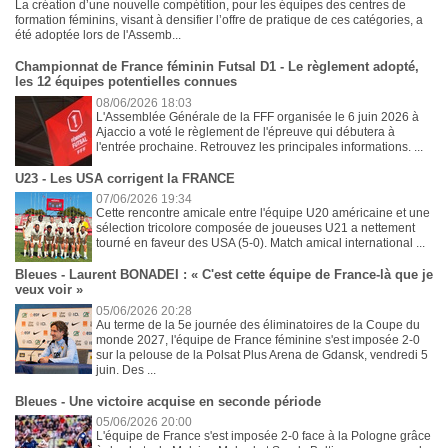
La création d’une nouvelle compétition, pour les équipes des centres de
formation féminins, visant à densifier l’offre de pratique de ces catégories, a
été adoptée lors de l'Assemb...
Championnat de France féminin Futsal D1 - Le règlement adopté,
les 12 équipes potentielles connues
08/06/2026 18:03
L'Assemblée Générale de la FFF organisée le 6 juin 2026 à
Ajaccio a voté le règlement de l'épreuve qui débutera à
l'entrée prochaine. Retrouvez les principales informations. ...
U23 - Les USA corrigent la FRANCE
07/06/2026 19:34
Cette rencontre amicale entre l'équipe U20 américaine et une
sélection tricolore composée de joueuses U21 a nettement
tourné en faveur des USA (5-0). Match amical international ...
Bleues - Laurent BONADEI : « C'est cette équipe de France-là que je
veux voir »
05/06/2026 20:28
Au terme de la 5e journée des éliminatoires de la Coupe du
monde 2027, l'équipe de France féminine s'est imposée 2-0
sur la pelouse de la Polsat Plus Arena de Gdansk, vendredi 5
juin. Des ...
Bleues - Une victoire acquise en seconde période
05/06/2026 20:00
L'équipe de France s'est imposée 2-0 face à la Pologne grâce