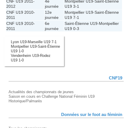
CNF U19 2011-
4e
Montpellier U19
-
Saint-Étienne
2012
journée
U19
3-1
CNF U19 2010-
12e
Montpellier U19
-
Saint-Étienne
2011
journée
U19
7-1
CNF U19 2010-
6e
Saint-Étienne U19
-
Montpellier
2011
journée
U19
0-3
Lyon U19-Marseille U19 7-1
Montpellier U19-Saint-Étienne
U19 1-0
Vendenheim U19-Rodez
U19 1-0
CNF19
Actualités des championnats de jeunes
Saison en cours en Challenge National Féminin U19
Historique/Palmarès
Données sur le foot au féminin