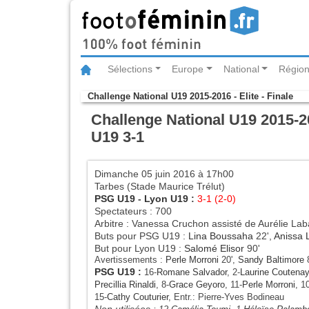
Sélections
Europe
National
Région
Challenge National U19 2015-2016 - Elite - Finale
Challenge National U19 2015-20
U19 3-1
Dimanche 05 juin 2016 à 17h00
Tarbes (Stade Maurice Trélut)
PSG U19
-
Lyon U19
:
3-1 (2-0)
Spectateurs : 700
Arbitre : Vanessa Cruchon assisté de Aurélie Lab
Buts pour PSG U19 :
Lina Boussaha
22',
Anissa 
But pour Lyon U19 :
Salomé Elisor
90'
Avertissements :
Perle Morroni
20',
Sandy Baltimore
8
PSG U19
:
16-
Romane Salvador
, 2-
Laurine Coutenay
Precillia Rinaldi
, 8-
Grace Geyoro
, 11-
Perle Morroni
, 1
15-
Cathy Couturier
, Entr.: Pierre-Yves Bodineau
Non utilisées :