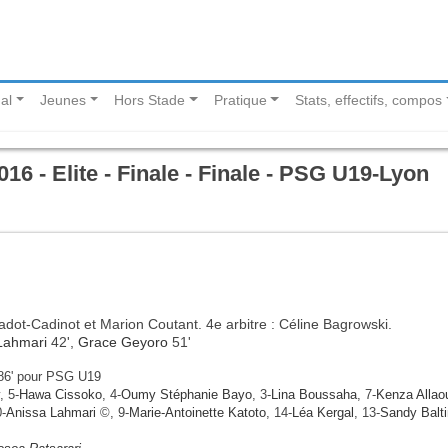
al
Jeunes
Hors Stade
Pratique
Stats, effectifs, compos
16 - Elite - Finale - Finale - PSG U19-Lyon
adot-Cadinot et Marion Coutant. 4e arbitre : Céline Bagrowski.
Lahmari
42',
Grace Geyoro
51'
6' pour PSG U19
, 5-
Hawa Cissoko
, 4-
Oumy Stéphanie Bayo
, 3-
Lina Boussaha
, 7-
Kenza Allao
0-
Anissa Lahmari
©, 9-
Marie-Antoinette Katoto
, 14-
Léa Kergal
, 13-
Sandy Balt