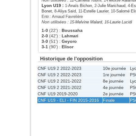
12-
Camélia Toumi
, 1-
Héloïse Ralambo
Lyon U19
:
1-
Anaïs Bichon
, 2-
Julie Marichaud
, 4-
Es
Bonet
, 8-
Aliya Saïd
, 11-
Estelle Laurier
, 10-
Salomé Eli
Entr.: Arnaud Favrelière
Non utilisées :
15-
Melvine Malard
, 16-
Laurie Lucidi
1-0
(22')
:
Boussaha
2-0
(42')
:
Lahmari
3-0
(51')
:
Geyoro
3-1
(90')
:
Elisor
Historique de l'opposition
CNF U19 2 2022-2023
10e journée
Ly
CNF U19 2 2022-2023
1re journée
PS
CNF U19 2 2021-2022
8e journée
Ly
CNF U19 2 2021-2022
4e journée
PS
CNF U19 2019-2020
2e journée
PS
CNF U19 - ELI - FIN 2015-2016
Finale
PS