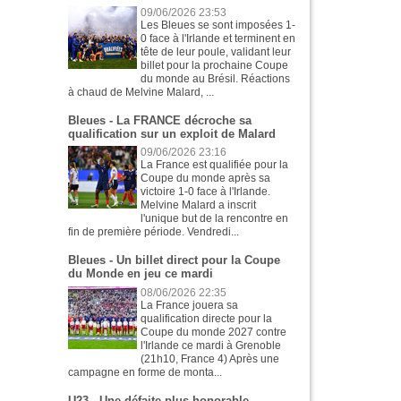
09/06/2026 23:53
Les Bleues se sont imposées 1-
0 face à l'Irlande et terminent en
tête de leur poule, validant leur
billet pour la prochaine Coupe
du monde au Brésil. Réactions
à chaud de Melvine Malard, ...
Bleues - La FRANCE décroche sa
qualification sur un exploit de Malard
09/06/2026 23:16
La France est qualifiée pour la
Coupe du monde après sa
victoire 1-0 face à l'Irlande.
Melvine Malard a inscrit
l'unique but de la rencontre en
fin de première période. Vendredi...
Bleues - Un billet direct pour la Coupe
du Monde en jeu ce mardi
08/06/2026 22:35
La France jouera sa
qualification directe pour la
Coupe du monde 2027 contre
l'Irlande ce mardi à Grenoble
(21h10, France 4) Après une
campagne en forme de monta...
U23 - Une défaite plus honorable