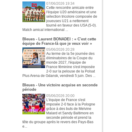
07/06/2026 19:34
Cette rencontre amicale entre
l'équipe U20 américaine et une
sélection tricolore composée de
joueuses U21 a nettement
tourné en faveur des USA (5-0).
Match amical international ...
Bleues - Laurent BONADEI : « C'est cette
équipe de France-là que je veux voir »
05/06/2026 20:28
Au terme de la 5e journée des
éliminatoires de la Coupe du
monde 2027, l'équipe de
France féminine s'est imposée
2-0 sur la pelouse de la Polsat
Plus Arena de Gdansk, vendredi 5 juin. Des ...
Bleues - Une victoire acquise en seconde
période
05/06/2026 20:00
L'équipe de France s'est
imposée 2-0 face à la Pologne
grâce à des buts de Melvine
Malard et Sandy Baltimore en
seconde période et prend la
tête du groupe après le revers des Pays-Bas
e...