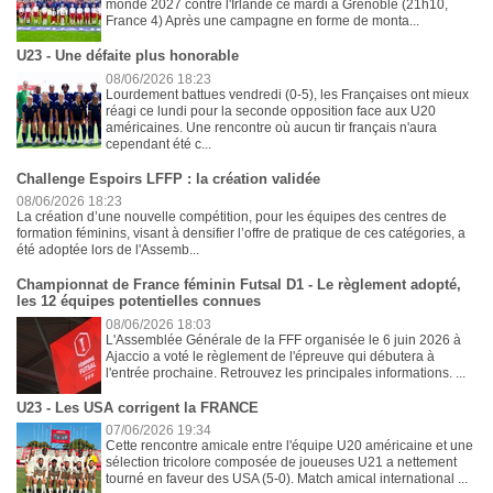
monde 2027 contre l'Irlande ce mardi à Grenoble (21h10,
France 4) Après une campagne en forme de monta...
U23 - Une défaite plus honorable
08/06/2026 18:23
Lourdement battues vendredi (0-5), les Françaises ont mieux
réagi ce lundi pour la seconde opposition face aux U20
américaines. Une rencontre où aucun tir français n'aura
cependant été c...
Challenge Espoirs LFFP : la création validée
08/06/2026 18:23
La création d’une nouvelle compétition, pour les équipes des centres de
formation féminins, visant à densifier l’offre de pratique de ces catégories, a
été adoptée lors de l'Assemb...
Championnat de France féminin Futsal D1 - Le règlement adopté,
les 12 équipes potentielles connues
08/06/2026 18:03
L'Assemblée Générale de la FFF organisée le 6 juin 2026 à
Ajaccio a voté le règlement de l'épreuve qui débutera à
l'entrée prochaine. Retrouvez les principales informations. ...
U23 - Les USA corrigent la FRANCE
07/06/2026 19:34
Cette rencontre amicale entre l'équipe U20 américaine et une
sélection tricolore composée de joueuses U21 a nettement
tourné en faveur des USA (5-0). Match amical international ...