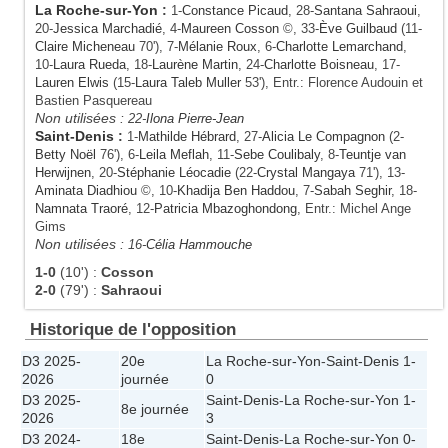
La Roche-sur-Yon
:
1-
Constance Picaud
, 28-
Santana Sahraoui
,
20-
Jessica Marchadié
, 4-
Maureen Cosson
©, 33-
Ève Guilbaud
(11-
Claire Micheneau
70'), 7-
Mélanie Roux
, 6-
Charlotte Lemarchand
,
10-
Laura Rueda
, 18-
Laurène Martin
, 24-
Charlotte Boisneau
, 17-
Lauren Elwis
(15-
Laura Taleb Muller
53'), Entr.: Florence Audouin et
Bastien Pasquereau
Non utilisées :
22-
Ilona Pierre-Jean
Saint-Denis
:
1-
Mathilde Hébrard
, 27-
Alicia Le Compagnon
(2-
Betty Noël
76'), 6-
Leila Meflah
, 11-
Sebe Coulibaly
, 8-
Teuntje van
Herwijnen
, 20-
Stéphanie Léocadie
(22-
Crystal Mangaya
71'), 13-
Aminata Diadhiou
©, 10-
Khadija Ben Haddou
, 7-
Sabah Seghir
, 18-
Namnata Traoré
, 12-
Patricia Mbazoghondong
, Entr.: Michel Ange
Gims
Non utilisées :
16-
Célia Hammouche
1-0
(10')
:
Cosson
2-0
(79')
:
Sahraoui
Historique de l'opposition
D3 2025-
20e
La Roche-sur-Yon
-
Saint-Denis
1-
2026
journée
0
D3 2025-
Saint-Denis
-
La Roche-sur-Yon
1-
8e journée
2026
3
D3 2024-
18e
Saint-Denis
-
La Roche-sur-Yon
0-