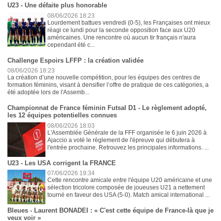
U23 - Une défaite plus honorable
08/06/2026 18:23
Lourdement battues vendredi (0-5), les Françaises ont mieux
réagi ce lundi pour la seconde opposition face aux U20
américaines. Une rencontre où aucun tir français n'aura
cependant été c...
Challenge Espoirs LFFP : la création validée
08/06/2026 18:23
La création d’une nouvelle compétition, pour les équipes des centres de
formation féminins, visant à densifier l’offre de pratique de ces catégories, a
été adoptée lors de l'Assemb...
Championnat de France féminin Futsal D1 - Le règlement adopté,
les 12 équipes potentielles connues
08/06/2026 18:03
L'Assemblée Générale de la FFF organisée le 6 juin 2026 à
Ajaccio a voté le règlement de l'épreuve qui débutera à
l'entrée prochaine. Retrouvez les principales informations. ...
U23 - Les USA corrigent la FRANCE
07/06/2026 19:34
Cette rencontre amicale entre l'équipe U20 américaine et une
sélection tricolore composée de joueuses U21 a nettement
tourné en faveur des USA (5-0). Match amical international ...
Bleues - Laurent BONADEI : « C'est cette équipe de France-là que je
veux voir »