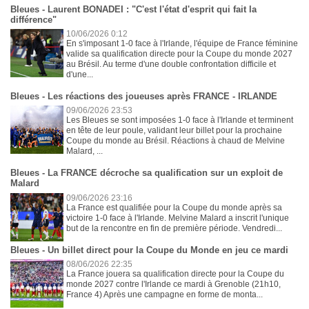
Bleues - Laurent BONADEI : "C'est l'état d'esprit qui fait la
différence"
10/06/2026 0:12
En s'imposant 1-0 face à l'Irlande, l'équipe de France féminine
valide sa qualification directe pour la Coupe du monde 2027
au Brésil. Au terme d'une double confrontation difficile et
d'une...
Bleues - Les réactions des joueuses après FRANCE - IRLANDE
09/06/2026 23:53
Les Bleues se sont imposées 1-0 face à l'Irlande et terminent
en tête de leur poule, validant leur billet pour la prochaine
Coupe du monde au Brésil. Réactions à chaud de Melvine
Malard, ...
Bleues - La FRANCE décroche sa qualification sur un exploit de
Malard
09/06/2026 23:16
La France est qualifiée pour la Coupe du monde après sa
victoire 1-0 face à l'Irlande. Melvine Malard a inscrit l'unique
but de la rencontre en fin de première période. Vendredi...
Bleues - Un billet direct pour la Coupe du Monde en jeu ce mardi
08/06/2026 22:35
La France jouera sa qualification directe pour la Coupe du
monde 2027 contre l'Irlande ce mardi à Grenoble (21h10,
France 4) Après une campagne en forme de monta...