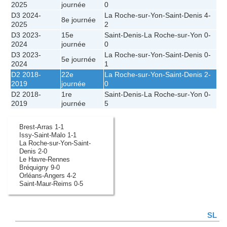
2025
journée
0
D3 2024-
La Roche-sur-Yon
-
Saint-Denis
4-
8e journée
2025
2
D3 2023-
15e
Saint-Denis
-
La Roche-sur-Yon
0-
2024
journée
0
D3 2023-
La Roche-sur-Yon
-
Saint-Denis
0-
5e journée
2024
1
D2 2018-
22e
La Roche-sur-Yon
-
Saint-Denis
2-
2019
journée
0
D2 2018-
1re
Saint-Denis
-
La Roche-sur-Yon
0-
2019
journée
5
Brest-Arras 1-1
Issy-Saint-Malo 1-1
La Roche-sur-Yon-Saint-
Denis 2-0
Le Havre-Rennes
Bréquigny 9-0
Orléans-Angers 4-2
Saint-Maur-Reims 0-5
SL