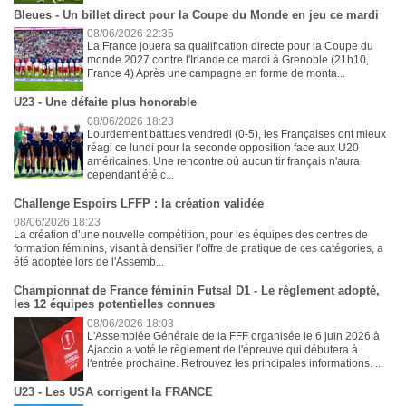
Bleues - Un billet direct pour la Coupe du Monde en jeu ce mardi
08/06/2026 22:35
La France jouera sa qualification directe pour la Coupe du
monde 2027 contre l'Irlande ce mardi à Grenoble (21h10,
France 4) Après une campagne en forme de monta...
U23 - Une défaite plus honorable
08/06/2026 18:23
Lourdement battues vendredi (0-5), les Françaises ont mieux
réagi ce lundi pour la seconde opposition face aux U20
américaines. Une rencontre où aucun tir français n'aura
cependant été c...
Challenge Espoirs LFFP : la création validée
08/06/2026 18:23
La création d’une nouvelle compétition, pour les équipes des centres de
formation féminins, visant à densifier l’offre de pratique de ces catégories, a
été adoptée lors de l'Assemb...
Championnat de France féminin Futsal D1 - Le règlement adopté,
les 12 équipes potentielles connues
08/06/2026 18:03
L'Assemblée Générale de la FFF organisée le 6 juin 2026 à
Ajaccio a voté le règlement de l'épreuve qui débutera à
l'entrée prochaine. Retrouvez les principales informations. ...
U23 - Les USA corrigent la FRANCE