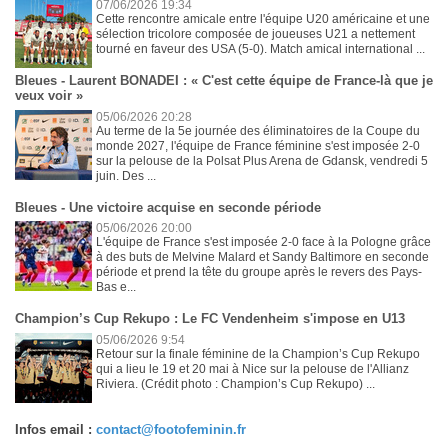
07/06/2026 19:34
Cette rencontre amicale entre l'équipe U20 américaine et une
sélection tricolore composée de joueuses U21 a nettement
tourné en faveur des USA (5-0). Match amical international ...
Bleues - Laurent BONADEI : « C'est cette équipe de France-là que je
veux voir »
05/06/2026 20:28
Au terme de la 5e journée des éliminatoires de la Coupe du
monde 2027, l'équipe de France féminine s'est imposée 2-0
sur la pelouse de la Polsat Plus Arena de Gdansk, vendredi 5
juin. Des ...
Bleues - Une victoire acquise en seconde période
05/06/2026 20:00
L'équipe de France s'est imposée 2-0 face à la Pologne grâce
à des buts de Melvine Malard et Sandy Baltimore en seconde
période et prend la tête du groupe après le revers des Pays-
Bas e...
Champion’s Cup Rekupo : Le FC Vendenheim s'impose en U13
05/06/2026 9:54
Retour sur la finale féminine de la Champion’s Cup Rekupo
qui a lieu le 19 et 20 mai à Nice sur la pelouse de l'Allianz
Riviera. (Crédit photo : Champion’s Cup Rekupo) ...
Infos email :
contact@footofeminin.fr