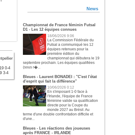
n
News
Championnat de France féminin Futsal
D1 - Les 12 équipes connues
18/06/2026 9:06
La Commission Fédérale du
Futsal a communiqué les 12
équipes retenues pour la
première édition du
pellier
championnat qui débutera le 19
septembre prochain. Les équipes qualifiées
(sous r�...
19 0-4
9 3-4
Bleues - Laurent BONADEI : "C'est l'état
d'esprit qui fait la différence"
10/06/2026 0:12
En s'imposant 1-0 face à
l'Irlande, l'équipe de France
féminine valide sa qualification
directe pour la Coupe du
monde 2027 au Brésil. Au
terme d'une double confrontation difficile et
d'une...
Bleues - Les réactions des joueuses
après FRANCE - IRLANDE