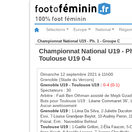
Sélections
Europe
National
Région
Championnat National U19 - Ph. 1 - Groupe C
Championnat National U19 - Ph.
Toulouse U19 0-4
Dimanche 12 septembre 2021 à 11h00
Grenoble (Stade du Vercors)
Grenoble U19
-
Toulouse U19
:
0-4 (0-1)
Spectateurs : 30
Arbitre : Fadi Ben Othman assisté de Mejdi Gzad
Buts pour Toulouse U19 :
Léane Commaret
36',
Aucun avertissement
Grenoble U19
:
1-
Léna Da Silva
, 2-
Juliette Ducolom
Essi
, 7-
Louise Grandjean Beylot
, 10-
Audrey Peron
, 1
Poizat
, Entr.: Nasreddine Behloul
Toulouse U19
:
1-
Gaëlle Grillon
, 2-
Élia Faucon
, 5-
C