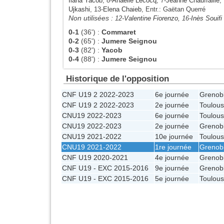
Ilana Yacob
, 8-
Anaëlle Lecocq
, 7-
Jeanne Chauffaille
,
Ujkashi
, 13-
Elena Chaieb
, Entr.: Gaëtan Querré
Non utilisées :
12-
Valentine Fiorenzo
, 16-
Inès Souifi
0-1
(36')
:
Commaret
0-2
(65')
:
Jumere Seignou
0-3
(82')
:
Yacob
0-4
(88')
:
Jumere Seignou
Historique de l'opposition
CNF U19 2 2022-2023
6e journée
Grenob
CNF U19 2 2022-2023
2e journée
Toulou
CNU19 2022-2023
6e journée
Toulou
CNU19 2022-2023
2e journée
Grenob
CNU19 2021-2022
10e journée
Toulou
CNU19 2021-2022
1re journée
Grenob
CNF U19 2020-2021
4e journée
Grenob
CNF U19 - EXC 2015-2016
9e journée
Grenobl
CNF U19 - EXC 2015-2016
5e journée
Toulou