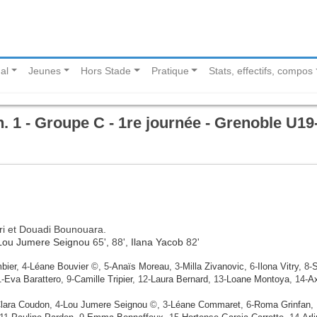
al
Jeunes
Hors Stade
Pratique
Stats, effectifs, compos
 1 - Groupe C - 1re journée - Grenoble U19
ri et Douadi Bounouara.
Lou Jumere Seignou
65', 88',
Ilana Yacob
82'
bier
, 4-
Léane Bouvier
©, 5-
Anaïs Moreau
, 3-
Milla Zivanovic
, 6-
Ilona Vitry
, 8-
S
1-
Eva Barattero
, 9-
Camille Tripier
, 12-
Laura Bernard
, 13-
Loane Montoya
, 14-
Ax
lara Coudon
, 4-
Lou Jumere Seignou
©, 3-
Léane Commaret
, 6-
Roma Grinfan
,