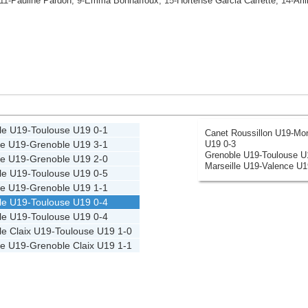
 11-
Pauline Pardon
, 9-
Emma Bonnaffoux
, 15-
Hortense Garcia Carrette
, 14-
Arli
le U19
-
Toulouse U19
0-1
Canet Roussillon U19-Mont
U19 0-3
se U19
-
Grenoble U19
3-1
Grenoble U19-Toulouse U
se U19
-
Grenoble U19
2-0
Marseille U19-Valence U1
le U19
-
Toulouse U19
0-5
se U19
-
Grenoble U19
1-1
le U19
-
Toulouse U19
0-4
le U19
-
Toulouse U19
0-4
e Claix U19
-
Toulouse U19
1-0
se U19
-
Grenoble Claix U19
1-1