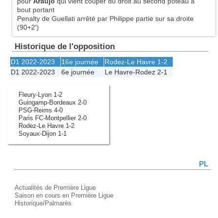
pour
Araújo
qui vient couper du droit au second poteau à
bout portant
Penalty de Guellati arrêté par Philippe partie sur sa droite
(90+2')
Historique de l'opposition
D1 2022-2023
16e journée
Rodez
-
Le Havre
1-2
D1 2022-2023
6e journée
Le Havre
-
Rodez
2-1
Fleury-Lyon 1-2
Guingamp-Bordeaux 2-0
PSG-Reims 4-0
Paris FC-Montpellier 2-0
Rodez-Le Havre 1-2
Soyaux-Dijon 1-1
PL
Actualités de Première Ligue
Saison en cours en Première Ligue
Historique/Palmarès