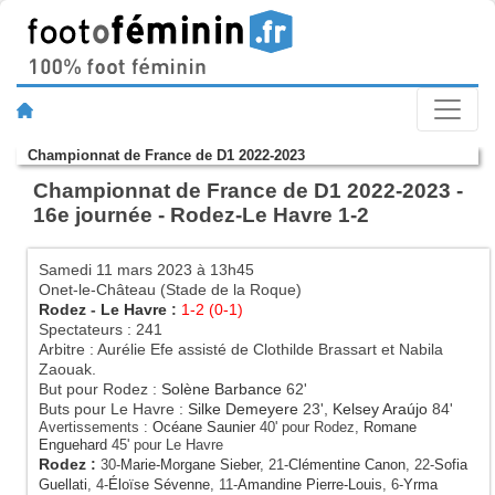
Championnat de France de D1 2022-2023
Championnat de France de D1 2022-2023 -
16e journée - Rodez-Le Havre 1-2
Samedi 11 mars 2023 à 13h45
Onet-le-Château (Stade de la Roque)
Rodez
-
Le Havre
:
1-2 (0-1)
Spectateurs : 241
Arbitre : Aurélie Efe assisté de Clothilde Brassart et Nabila
Zaouak.
But pour Rodez :
Solène Barbance
62'
Buts pour Le Havre :
Silke Demeyere
23',
Kelsey Araújo
84'
Avertissements :
Océane Saunier
40' pour Rodez,
Romane
Enguehard
45' pour Le Havre
Rodez
:
30-
Marie-Morgane Sieber
, 21-
Clémentine Canon
, 22-
Sofia
Guellati
, 4-
Éloïse Sévenne
, 11-
Amandine Pierre-Louis
, 6-
Yrma