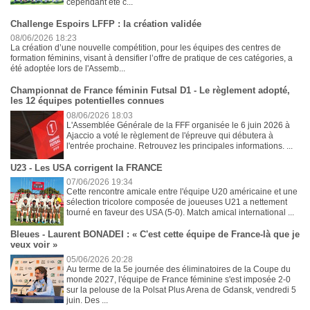
cependant été c...
Challenge Espoirs LFFP : la création validée
08/06/2026 18:23
La création d’une nouvelle compétition, pour les équipes des centres de
formation féminins, visant à densifier l’offre de pratique de ces catégories, a
été adoptée lors de l'Assemb...
Championnat de France féminin Futsal D1 - Le règlement adopté,
les 12 équipes potentielles connues
08/06/2026 18:03
L'Assemblée Générale de la FFF organisée le 6 juin 2026 à
Ajaccio a voté le règlement de l'épreuve qui débutera à
l'entrée prochaine. Retrouvez les principales informations. ...
U23 - Les USA corrigent la FRANCE
07/06/2026 19:34
Cette rencontre amicale entre l'équipe U20 américaine et une
sélection tricolore composée de joueuses U21 a nettement
tourné en faveur des USA (5-0). Match amical international ...
Bleues - Laurent BONADEI : « C'est cette équipe de France-là que je
veux voir »
05/06/2026 20:28
Au terme de la 5e journée des éliminatoires de la Coupe du
monde 2027, l'équipe de France féminine s'est imposée 2-0
sur la pelouse de la Polsat Plus Arena de Gdansk, vendredi 5
juin. Des ...