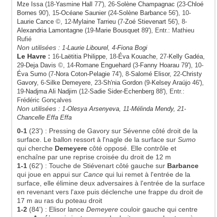
Mze Issa
(18-
Yasmine Hall
77'), 26-
Solène Champagnac
(23-
Chloé
Bornes
90'), 15-
Océane Saunier
(24-
Solène Barbance
56'), 10-
Laurie Cance
©, 12-
Mylaine Tarrieu
(7-
Zoé Stievenart
56'), 8-
Alexandria Lamontagne
(19-
Marie Bousquet
89'), Entr.: Mathieu
Rufié
Non utilisées :
1-
Laurie Libourel
, 4-
Fiona Bogi
Le Havre
:
16-
Laëtitia Philippe
, 18-
Éva Kouache
, 27-
Kelly Gadéa
,
29-
Deja Davis
©, 14-
Romane Enguehard
(3-
Fanny Hoarau
79'), 10-
Éva Sumo
(7-
Nora Coton-Pelagie
74'), 8-
Salomé Elisor
, 22-
Christy
Gavory
, 6-
Silke Demeyere
, 23-
Sh'nia Gordon
(9-
Kelsey Araújo
46'),
19-
Nadjma Ali Nadjim
(12-
Sadie Sider-Echenberg
88'), Entr.:
Frédéric Gonçalves
Non utilisées :
1-
Olesya Arsenyeva
, 11-
Mélinda Mendy
, 21-
Chancelle Effa Effa
0-1
(23')
:
Pressing de Gavory sur Sévenne côté droit de la
surface. Le ballon ressort à l'nagle de la surface sur
Sumo
qui cherche
Demeyere
côté opposé. Elle contrôle et
enchaîne par une reprise croisée du droit de 12 m
1-1
(62')
:
Touche de Stiévenart côté gauche sur
Barbance
qui joue en appui sur
Cance
qui lui remet à l'entrée de la
surface, elle élimine deux adversaires à l'entrée de la surface
en revenant vers l'axe puis déclenche une frappe du droit de
17 m au ras du poteau droit
1-2
(84')
:
Elisor lance
Demeyere
couloir gauche qui centre