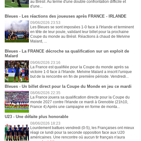
au Brésil. Au terme d'une double confrontation difficile et
d'une...
Bleues - Les réactions des joueuses après FRANCE - IRLANDE
09/06/2026 23:53
Les Bleues se sont imposées 1-0 face à l'Irlande et terminent
en tête de leur poule, validant leur billet pour la prochaine
Coupe du monde au Brésil. Réactions à chaud de Melvine
Malard, ...
Bleues - La FRANCE décroche sa qualification sur un exploit de
Malard
09/06/2026 23:16
La France est qualifiée pour la Coupe du monde après sa
victoire 1-0 face à l'Irlande. Melvine Malard a inscrit l'unique
but de la rencontre en fin de première période. Vendredi...
Bleues - Un billet direct pour la Coupe du Monde en jeu ce mardi
08/06/2026 22:35
La France jouera sa qualification directe pour la Coupe du
monde 2027 contre l'Irlande ce mardi à Grenoble (21h10,
France 4) Après une campagne en forme de monta...
U23 - Une défaite plus honorable
08/06/2026 18:23
Lourdement battues vendredi (0-5), les Françaises ont mieux
réagi ce lundi pour la seconde opposition face aux U20
américaines. Une rencontre où aucun tir français n'aura