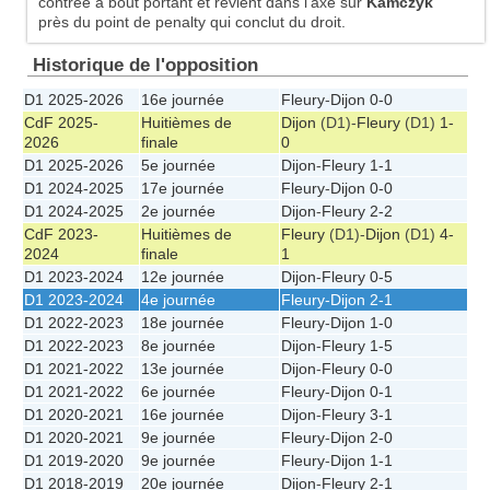
contrée à bout portant et revient dans l'axe sur
Kamczyk
près du point de penalty qui conclut du droit.
Historique de l'opposition
D1 2025-2026
16e journée
Fleury
-
Dijon
0-0
CdF 2025-
Huitièmes de
Dijon
(D1)-
Fleury
(D1)
1-
2026
finale
0
D1 2025-2026
5e journée
Dijon
-
Fleury
1-1
D1 2024-2025
17e journée
Fleury
-
Dijon
0-0
D1 2024-2025
2e journée
Dijon
-
Fleury
2-2
CdF 2023-
Huitièmes de
Fleury
(D1)-
Dijon
(D1)
4-
2024
finale
1
D1 2023-2024
12e journée
Dijon
-
Fleury
0-5
D1 2023-2024
4e journée
Fleury
-
Dijon
2-1
D1 2022-2023
18e journée
Fleury
-
Dijon
1-0
D1 2022-2023
8e journée
Dijon
-
Fleury
1-5
D1 2021-2022
13e journée
Dijon
-
Fleury
0-0
D1 2021-2022
6e journée
Fleury
-
Dijon
0-1
D1 2020-2021
16e journée
Dijon
-
Fleury
3-1
D1 2020-2021
9e journée
Fleury
-
Dijon
2-0
D1 2019-2020
9e journée
Fleury
-
Dijon
1-1
D1 2018-2019
20e journée
Dijon
-
Fleury
2-1