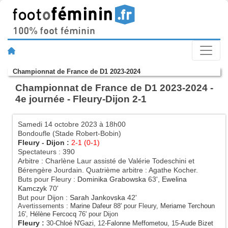
Championnat de France de D1 2023-2024
Championnat de France de D1 2023-2024 -
4e journée - Fleury-Dijon 2-1
Samedi 14 octobre 2023 à 18h00
Bondoufle (Stade Robert-Bobin)
Fleury
-
Dijon
:
2-1 (0-1)
Spectateurs : 390
Arbitre : Charlène Laur assisté de Valérie Todeschini et
Bérengère Jourdain. Quatrième arbitre : Agathe Kocher.
Buts pour Fleury :
Dominika Grabowska
63',
Ewelina
Kamczyk
70'
But pour Dijon :
Sarah Jankovska
42'
Avertissements :
Marine Dafeur
88' pour Fleury,
Meriame Terchoun
16',
Hélène Fercocq
76' pour Dijon
Fleury
:
30-
Chloé N'Gazi
, 12-
Falonne Meffometou
, 15-
Aude Bizet