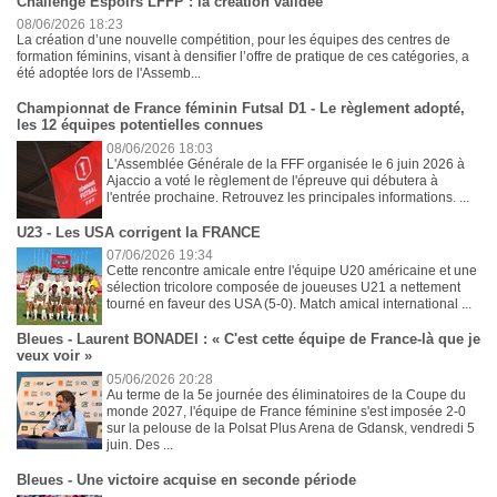
Challenge Espoirs LFFP : la création validée
08/06/2026 18:23
La création d’une nouvelle compétition, pour les équipes des centres de
formation féminins, visant à densifier l’offre de pratique de ces catégories, a
été adoptée lors de l'Assemb...
Championnat de France féminin Futsal D1 - Le règlement adopté,
les 12 équipes potentielles connues
08/06/2026 18:03
L'Assemblée Générale de la FFF organisée le 6 juin 2026 à
Ajaccio a voté le règlement de l'épreuve qui débutera à
l'entrée prochaine. Retrouvez les principales informations. ...
U23 - Les USA corrigent la FRANCE
07/06/2026 19:34
Cette rencontre amicale entre l'équipe U20 américaine et une
sélection tricolore composée de joueuses U21 a nettement
tourné en faveur des USA (5-0). Match amical international ...
Bleues - Laurent BONADEI : « C'est cette équipe de France-là que je
veux voir »
05/06/2026 20:28
Au terme de la 5e journée des éliminatoires de la Coupe du
monde 2027, l'équipe de France féminine s'est imposée 2-0
sur la pelouse de la Polsat Plus Arena de Gdansk, vendredi 5
juin. Des ...
Bleues - Une victoire acquise en seconde période