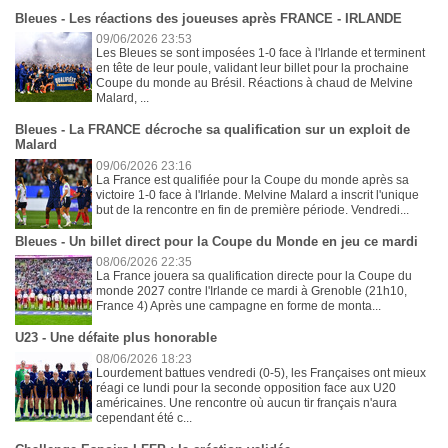
Bleues - Les réactions des joueuses après FRANCE - IRLANDE
09/06/2026 23:53
Les Bleues se sont imposées 1-0 face à l'Irlande et terminent
en tête de leur poule, validant leur billet pour la prochaine
Coupe du monde au Brésil. Réactions à chaud de Melvine
Malard, ...
Bleues - La FRANCE décroche sa qualification sur un exploit de
Malard
09/06/2026 23:16
La France est qualifiée pour la Coupe du monde après sa
victoire 1-0 face à l'Irlande. Melvine Malard a inscrit l'unique
but de la rencontre en fin de première période. Vendredi...
Bleues - Un billet direct pour la Coupe du Monde en jeu ce mardi
08/06/2026 22:35
La France jouera sa qualification directe pour la Coupe du
monde 2027 contre l'Irlande ce mardi à Grenoble (21h10,
France 4) Après une campagne en forme de monta...
U23 - Une défaite plus honorable
08/06/2026 18:23
Lourdement battues vendredi (0-5), les Françaises ont mieux
réagi ce lundi pour la seconde opposition face aux U20
américaines. Une rencontre où aucun tir français n'aura
cependant été c...