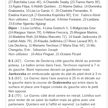
(27-
Batcheba Louis
46'), 4-
Chantelle Swaby
(23-
Tianna Harris
80'),
13-
Ágata Filipa
, 6-
Aldrith Quintero
, 21-
Marine Dafeur
, 14-
Dominika
Grabowska
, 10-
Léa Le Garrec
©, 20-
Charlotte Fernandes
, 8-
Ewelina Kamczyk
(7-
Dominika Kopińska
90'), Entr.: Fabrice Abriel
Non utilisées :
1-
Emma Francart
, 9-
Aïrine Fontaine
, 22-
Leidiane
,
33-
Esther Ngambu Ngiangi
Dijon
:
1-
Lisa Lichtfus
, 4-
Léna Goetsch
©, 5-
Małgorzata Grec
(24-
Margaux Vairon
79'), 6-
Hélène Fercocq
, 25-
Morgane Martins
,
10-
Madeline Roth
(18-
Malou Marcetto
71'), 14-
Sarah Jankovska
(9-
Latifah Abdu
79'), 20-
Klaudia Jedlińska
(17-
Rose Lavaud
80'), 8-
Léa Declercq
, 11-
Meriame Terchoun
(7-
María Díaz
64'), 15-
Wu
Chengshu
, Entr.: Sébastien Joseph
Non utilisées :
16-
Alice Pinguet
, 21-
Océane Picard
0-1
(42')
:
Corner de Declercq côté gauche dévié au premier
poteau. Le ballon arrive dans l'axe, Terchoun reprend à 7 m
du gauche. Bizet repousse devant sa gardienne mais
Jankovska
en embuscade ajuste du plat du pied droit à 3 m.
1-1
(63')
:
Le Garrec
dans l'axe avance à 25 m et décale sur
la gauche dans la course de
Grabowska
qui entre dans la
surface et place une frappe croisée du gauche vers le petit
filet opposé.
2-1
(70')
:
Le Garrec côté droit centre en retrait. Lichtfus sort
pour tenter de se saisir du ballon mais se gêne avec une
partenaire. Quintero est à l'affût et reprend. Le ballon est