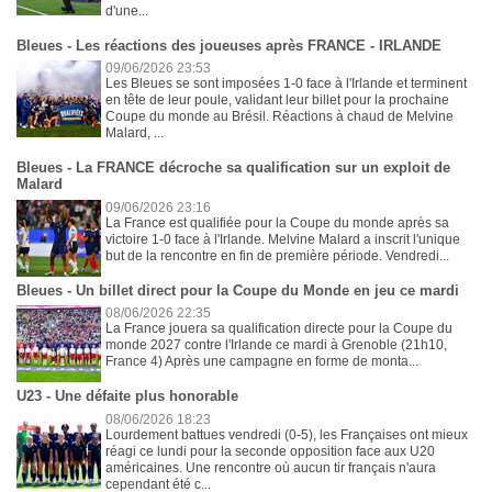
d'une...
Bleues - Les réactions des joueuses après FRANCE - IRLANDE
09/06/2026 23:53
Les Bleues se sont imposées 1-0 face à l'Irlande et terminent
en tête de leur poule, validant leur billet pour la prochaine
Coupe du monde au Brésil. Réactions à chaud de Melvine
Malard, ...
Bleues - La FRANCE décroche sa qualification sur un exploit de
Malard
09/06/2026 23:16
La France est qualifiée pour la Coupe du monde après sa
victoire 1-0 face à l'Irlande. Melvine Malard a inscrit l'unique
but de la rencontre en fin de première période. Vendredi...
Bleues - Un billet direct pour la Coupe du Monde en jeu ce mardi
08/06/2026 22:35
La France jouera sa qualification directe pour la Coupe du
monde 2027 contre l'Irlande ce mardi à Grenoble (21h10,
France 4) Après une campagne en forme de monta...
U23 - Une défaite plus honorable
08/06/2026 18:23
Lourdement battues vendredi (0-5), les Françaises ont mieux
réagi ce lundi pour la seconde opposition face aux U20
américaines. Une rencontre où aucun tir français n'aura
cependant été c...