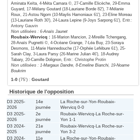
Aminata Keïta
, 4-
Méta Camara
©, 27-
Camille Elicèche
, 29-
Emma
Guyard
, 17-
Mélany Goutard
(18-
Lauriane Borde
82'), 7-
Mélanie
Roux
, 21-
Astou Ngom
(10-
Maylis Hamoniaux
61'), 23-
Eline Moreau
(13-
Lauriane Roth
30'), 24-
Laura Lepine
(9-
Joys Sarpong
61'), Entr.:
Antony Gauvin
Non utilisées :
6-
Anaïs Jaunet
Roubaix-Wervicq
:
16-
Marion Mancion
, 2-
Mireille Tchengang
,
28-
Anaïs Pugnetti
©, 4-
Océane Grange
, 7-
Léa Buy
, 23-
Soraya
Desmons
, 11-
Marie Hannedouche
(17-
Orphée Lefébure
61'), 25-
Sarah Clay
, 3-
Laura Parsy
(26-
Marine Julian
46'), 18-
Audrey
Tabary
, 20-
Camille Dolignon
, Entr.: Christophe Protin
Non utilisées :
1-
Margaux Dandre
, 8-
Emeline Bianchi
, 19-
Noame
Boukrim
1-0
(75')
:
Goutard
Historique de l'opposition
D3 2025-
14e
La Roche-sur-Yon
-
Roubaix-
2026
journée
Wervicq
0-0
D3 2025-
2e
Roubaix-Wervicq
-
La Roche-sur-
2026
journée
Yon
1-1
D3 2024-
21e
Roubaix-Wervicq
-
La Roche-sur-
2025
journée
Yon
3-2
D3 2024-
11e
La Roche-sur-Yon
-
Roubaix-