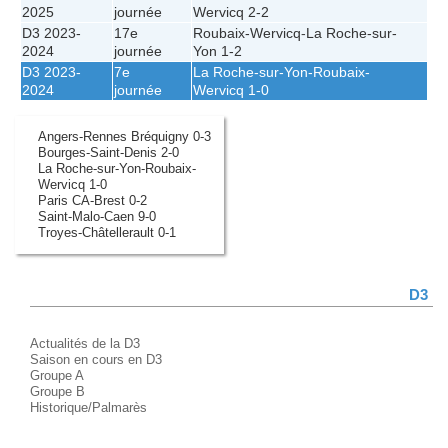
2025
journée
Wervicq
2-2
D3 2023-
17e
Roubaix-Wervicq
-
La Roche-sur-
2024
journée
Yon
1-2
D3 2023-
7e
La Roche-sur-Yon
-
Roubaix-
2024
journée
Wervicq
1-0
Angers-Rennes Bréquigny 0-3
Bourges-Saint-Denis 2-0
La Roche-sur-Yon-Roubaix-
Wervicq 1-0
Paris CA-Brest 0-2
Saint-Malo-Caen 9-0
Troyes-Châtellerault 0-1
D3
Actualités de la D3
Saison en cours en D3
Groupe A
Groupe B
Historique/Palmarès