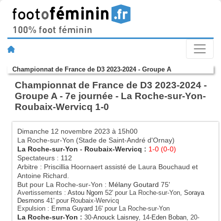
Championnat de France de D3 2023-2024 - Groupe A
Championnat de France de D3 2023-2024 -
Groupe A - 7e journée - La Roche-sur-Yon-
Roubaix-Wervicq 1-0
Dimanche 12 novembre 2023 à 15h00
La Roche-sur-Yon (Stade de Saint-André d'Ornay)
La Roche-sur-Yon
-
Roubaix-Wervicq
:
1-0 (0-0)
Spectateurs : 112
Arbitre : Priscillia Hoornaert assisté de Laura Bouchaud et
Antoine Richard.
But pour La Roche-sur-Yon :
Mélany Goutard
75'
Avertissements :
Astou Ngom
52' pour La Roche-sur-Yon,
Soraya
Desmons
41' pour Roubaix-Wervicq
Expulsion :
Emma Guyard
16' pour La Roche-sur-Yon
La Roche-sur-Yon
:
30-
Anouck Laisney
, 14-
Eden Boban
, 20-