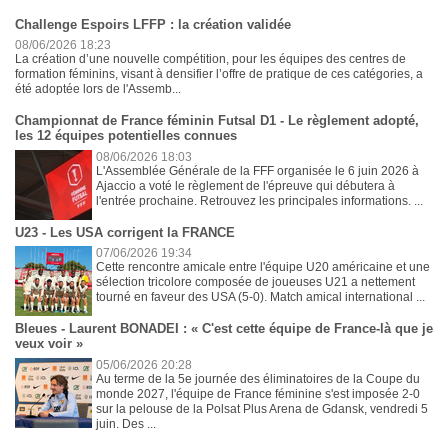
Challenge Espoirs LFFP : la création validée
08/06/2026 18:23
La création d’une nouvelle compétition, pour les équipes des centres de
formation féminins, visant à densifier l’offre de pratique de ces catégories, a
été adoptée lors de l'Assemb...
Championnat de France féminin Futsal D1 - Le règlement adopté,
les 12 équipes potentielles connues
08/06/2026 18:03
L'Assemblée Générale de la FFF organisée le 6 juin 2026 à
Ajaccio a voté le règlement de l'épreuve qui débutera à
l'entrée prochaine. Retrouvez les principales informations. ...
U23 - Les USA corrigent la FRANCE
07/06/2026 19:34
Cette rencontre amicale entre l'équipe U20 américaine et une
sélection tricolore composée de joueuses U21 a nettement
tourné en faveur des USA (5-0). Match amical international ...
Bleues - Laurent BONADEI : « C'est cette équipe de France-là que je
veux voir »
05/06/2026 20:28
Au terme de la 5e journée des éliminatoires de la Coupe du
monde 2027, l'équipe de France féminine s'est imposée 2-0
sur la pelouse de la Polsat Plus Arena de Gdansk, vendredi 5
juin. Des ...