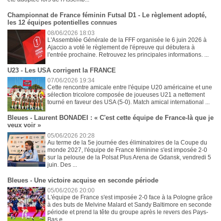
Championnat de France féminin Futsal D1 - Le règlement adopté,
les 12 équipes potentielles connues
08/06/2026 18:03
L'Assemblée Générale de la FFF organisée le 6 juin 2026 à
Ajaccio a voté le règlement de l'épreuve qui débutera à
l'entrée prochaine. Retrouvez les principales informations. ...
U23 - Les USA corrigent la FRANCE
07/06/2026 19:34
Cette rencontre amicale entre l'équipe U20 américaine et une
sélection tricolore composée de joueuses U21 a nettement
tourné en faveur des USA (5-0). Match amical international ...
Bleues - Laurent BONADEI : « C'est cette équipe de France-là que je
veux voir »
05/06/2026 20:28
Au terme de la 5e journée des éliminatoires de la Coupe du
monde 2027, l'équipe de France féminine s'est imposée 2-0
sur la pelouse de la Polsat Plus Arena de Gdansk, vendredi 5
juin. Des ...
Bleues - Une victoire acquise en seconde période
05/06/2026 20:00
L'équipe de France s'est imposée 2-0 face à la Pologne grâce
à des buts de Melvine Malard et Sandy Baltimore en seconde
période et prend la tête du groupe après le revers des Pays-
Bas e...