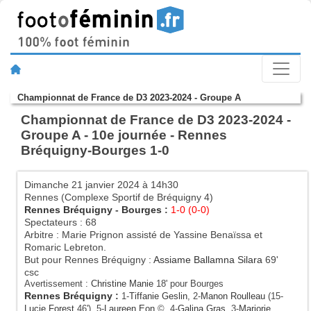
Championnat de France de D3 2023-2024 - Groupe A
Championnat de France de D3 2023-2024 -
Groupe A - 10e journée - Rennes
Bréquigny-Bourges 1-0
Dimanche 21 janvier 2024 à 14h30
Rennes (Complexe Sportif de Bréquigny 4)
Rennes Bréquigny
-
Bourges
:
1-0 (0-0)
Spectateurs : 68
Arbitre : Marie Prignon assisté de Yassine Benaïssa et
Romaric Lebreton.
But pour Rennes Bréquigny :
Assiame Ballamna Silara
69'
csc
Avertissement :
Christine Manie
18' pour Bourges
Rennes Bréquigny
:
1-
Tiffanie Geslin
, 2-
Manon Roulleau
(15-
Lucie Forest
46'), 5-
Laureen Eon
©, 4-
Galina Gras
, 3-
Marjorie