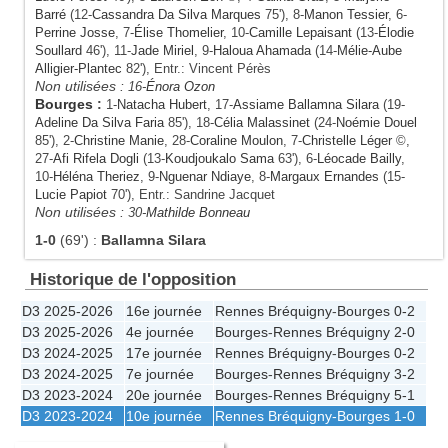
Barré
(12-
Cassandra Da Silva Marques
75'), 8-
Manon Tessier
, 6-
Perrine Josse
, 7-
Élise Thomelier
, 10-
Camille Lepaisant
(13-
Élodie
Soullard
46'), 11-
Jade Miriel
, 9-
Haloua Ahamada
(14-
Mélie-Aube
Alligier-Plantec
82'), Entr.: Vincent Pérès
Non utilisées :
16-
Énora Ozon
Bourges
:
1-
Natacha Hubert
, 17-
Assiame Ballamna Silara
(19-
Adeline Da Silva Faria
85'), 18-
Célia Malassinet
(24-
Noémie Douel
85'), 2-
Christine Manie
, 28-
Coraline Moulon
, 7-
Christelle Léger
©,
27-
Afi Rifela Dogli
(13-
Koudjoukalo Sama
63'), 6-
Léocade Bailly
,
10-
Héléna Theriez
, 9-
Nguenar Ndiaye
, 8-
Margaux Ernandes
(15-
Lucie Papiot
70'), Entr.: Sandrine Jacquet
Non utilisées :
30-
Mathilde Bonneau
1-0
(69')
:
Ballamna Silara
Historique de l'opposition
D3 2025-2026
16e journée
Rennes Bréquigny
-
Bourges
0-2
D3 2025-2026
4e journée
Bourges
-
Rennes Bréquigny
2-0
D3 2024-2025
17e journée
Rennes Bréquigny
-
Bourges
0-2
D3 2024-2025
7e journée
Bourges
-
Rennes Bréquigny
3-2
D3 2023-2024
20e journée
Bourges
-
Rennes Bréquigny
5-1
D3 2023-2024
10e journée
Rennes Bréquigny
-
Bourges
1-0