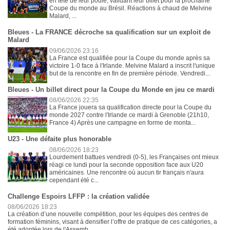
en tête de leur poule, validant leur billet pour la prochaine
Coupe du monde au Brésil. Réactions à chaud de Melvine
Malard, ...
Bleues - La FRANCE décroche sa qualification sur un exploit de
Malard
09/06/2026 23:16
La France est qualifiée pour la Coupe du monde après sa
victoire 1-0 face à l'Irlande. Melvine Malard a inscrit l'unique
but de la rencontre en fin de première période. Vendredi...
Bleues - Un billet direct pour la Coupe du Monde en jeu ce mardi
08/06/2026 22:35
La France jouera sa qualification directe pour la Coupe du
monde 2027 contre l'Irlande ce mardi à Grenoble (21h10,
France 4) Après une campagne en forme de monta...
U23 - Une défaite plus honorable
08/06/2026 18:23
Lourdement battues vendredi (0-5), les Françaises ont mieux
réagi ce lundi pour la seconde opposition face aux U20
américaines. Une rencontre où aucun tir français n'aura
cependant été c...
Challenge Espoirs LFFP : la création validée
08/06/2026 18:23
La création d’une nouvelle compétition, pour les équipes des centres de
formation féminins, visant à densifier l’offre de pratique de ces catégories, a
été adoptée lors de l'Assemb...