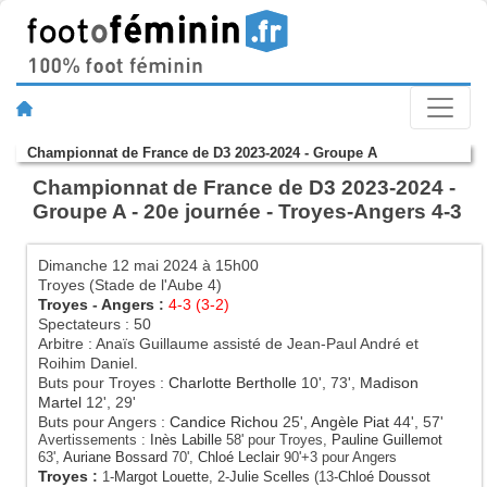
Championnat de France de D3 2023-2024 - Groupe A
Championnat de France de D3 2023-2024 -
Groupe A - 20e journée - Troyes-Angers 4-3
Dimanche 12 mai 2024 à 15h00
Troyes (Stade de l'Aube 4)
Troyes
-
Angers
:
4-3 (3-2)
Spectateurs : 50
Arbitre : Anaïs Guillaume assisté de Jean-Paul André et
Roihim Daniel.
Buts pour Troyes :
Charlotte Bertholle
10', 73',
Madison
Martel
12', 29'
Buts pour Angers :
Candice Richou
25',
Angèle Piat
44', 57'
Avertissements :
Inès Labille
58' pour Troyes,
Pauline Guillemot
63',
Auriane Bossard
70',
Chloé Leclair
90'+3 pour Angers
Troyes
:
1-
Margot Louette
, 2-
Julie Scelles
(13-
Chloé Doussot