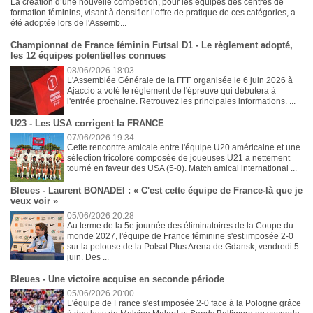
La création d’une nouvelle compétition, pour les équipes des centres de
formation féminins, visant à densifier l’offre de pratique de ces catégories, a
été adoptée lors de l'Assemb...
Championnat de France féminin Futsal D1 - Le règlement adopté,
les 12 équipes potentielles connues
08/06/2026 18:03
L'Assemblée Générale de la FFF organisée le 6 juin 2026 à
Ajaccio a voté le règlement de l'épreuve qui débutera à
l'entrée prochaine. Retrouvez les principales informations. ...
U23 - Les USA corrigent la FRANCE
07/06/2026 19:34
Cette rencontre amicale entre l'équipe U20 américaine et une
sélection tricolore composée de joueuses U21 a nettement
tourné en faveur des USA (5-0). Match amical international ...
Bleues - Laurent BONADEI : « C'est cette équipe de France-là que je
veux voir »
05/06/2026 20:28
Au terme de la 5e journée des éliminatoires de la Coupe du
monde 2027, l'équipe de France féminine s'est imposée 2-0
sur la pelouse de la Polsat Plus Arena de Gdansk, vendredi 5
juin. Des ...
Bleues - Une victoire acquise en seconde période
05/06/2026 20:00
L'équipe de France s'est imposée 2-0 face à la Pologne grâce