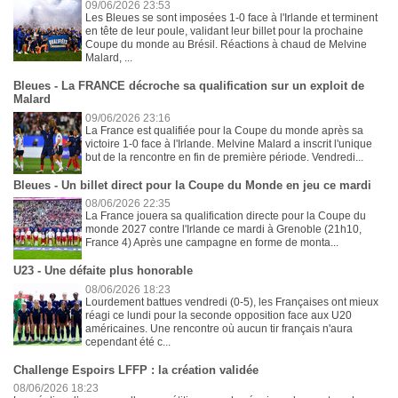
09/06/2026 23:53
Les Bleues se sont imposées 1-0 face à l'Irlande et terminent
en tête de leur poule, validant leur billet pour la prochaine
Coupe du monde au Brésil. Réactions à chaud de Melvine
Malard, ...
Bleues - La FRANCE décroche sa qualification sur un exploit de
Malard
09/06/2026 23:16
La France est qualifiée pour la Coupe du monde après sa
victoire 1-0 face à l'Irlande. Melvine Malard a inscrit l'unique
but de la rencontre en fin de première période. Vendredi...
Bleues - Un billet direct pour la Coupe du Monde en jeu ce mardi
08/06/2026 22:35
La France jouera sa qualification directe pour la Coupe du
monde 2027 contre l'Irlande ce mardi à Grenoble (21h10,
France 4) Après une campagne en forme de monta...
U23 - Une défaite plus honorable
08/06/2026 18:23
Lourdement battues vendredi (0-5), les Françaises ont mieux
réagi ce lundi pour la seconde opposition face aux U20
américaines. Une rencontre où aucun tir français n'aura
cependant été c...
Challenge Espoirs LFFP : la création validée
08/06/2026 18:23