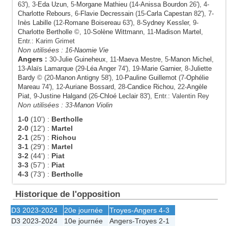
63'), 3-
Eda Uzun
, 5-
Morgane Mathieu
(14-
Anissa Bourdon
26'), 4-
Charlotte Rebours
, 6-
Flavie Decressain
(15-
Carla Capestan
82'), 7-
Inès Labille
(12-
Romane Boisereau
63'), 8-
Sydney Kessler
, 9-
Charlotte Bertholle
©, 10-
Solène Wittmann
, 11-
Madison Martel
,
Entr.: Karim Grimet
Non utilisées :
16-
Naomie Vie
Angers
:
30-
Julie Guineheux
, 11-
Maeva Mestre
, 5-
Manon Michel
,
13-
Alaïs Lamarque
(29-
Léa Anger
74'), 19-
Marie Garnier
, 8-
Juliette
Bardy
© (20-
Manon Antigny
58'), 10-
Pauline Guillemot
(7-
Ophélie
Mareau
74'), 12-
Auriane Bossard
, 28-
Candice Richou
, 22-
Angèle
Piat
, 9-
Justine Halgand
(26-
Chloé Leclair
83'), Entr.: Valentin Rey
Non utilisées :
33-
Manon Violin
1-0
(10')
:
Bertholle
2-0
(12')
:
Martel
2-1
(25')
:
Richou
3-1
(29')
:
Martel
3-2
(44')
:
Piat
3-3
(57')
:
Piat
4-3
(73')
:
Bertholle
Historique de l'opposition
D3 2023-2024
20e journée
Troyes
-
Angers
4-3
D3 2023-2024
10e journée
Angers
-
Troyes
2-1