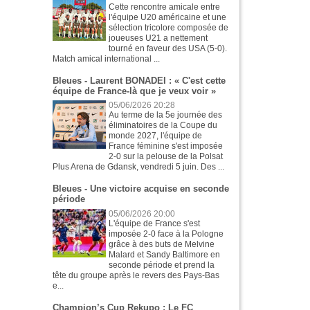
Cette rencontre amicale entre
l'équipe U20 américaine et une
sélection tricolore composée de
joueuses U21 a nettement
tourné en faveur des USA (5-0).
Match amical international ...
Bleues - Laurent BONADEI : « C'est cette
équipe de France-là que je veux voir »
05/06/2026 20:28
Au terme de la 5e journée des
éliminatoires de la Coupe du
monde 2027, l'équipe de
France féminine s'est imposée
2-0 sur la pelouse de la Polsat
Plus Arena de Gdansk, vendredi 5 juin. Des ...
Bleues - Une victoire acquise en seconde
période
05/06/2026 20:00
L'équipe de France s'est
imposée 2-0 face à la Pologne
grâce à des buts de Melvine
Malard et Sandy Baltimore en
seconde période et prend la
tête du groupe après le revers des Pays-Bas
e...
Champion’s Cup Rekupo : Le FC