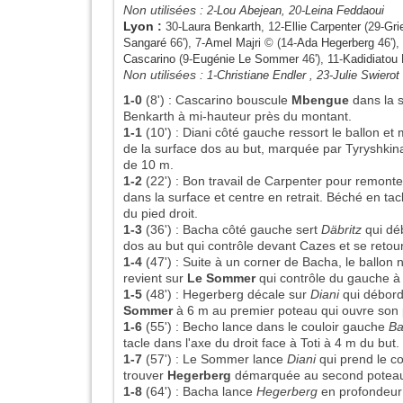
Non utilisées :
2-
Lou Abejean
, 20-
Leina Feddaoui
Lyon
:
30-
Laura Benkarth
, 12-
Ellie Carpenter
(29-
Gri
Sangaré
66'), 7-
Amel Majri
© (14-
Ada Hegerberg
46'),
Cascarino
(9-
Eugénie Le Sommer
46'), 11-
Kadidiatou 
Non utilisées :
1-
Christiane Endler
, 23-
Julie Swierot
1-0
(8')
:
Cascarino bouscule
Mbengue
dans la 
Benkarth à mi-hauteur près du montant.
1-1
(10')
:
Diani côté gauche ressort le ballon et 
de la surface dos au but, marquée par Tyryshkina
de 10 m.
1-2
(22')
:
Bon travail de Carpenter pour remonter 
dans la surface et centre en retrait. Béché en tacl
du pied droit.
1-3
(36')
:
Bacha côté gauche sert
Däbritz
qui déb
dos au but qui contrôle devant Cazes et se retour
1-4
(47')
:
Suite à un corner de Bacha, le ballon 
revient sur
Le Sommer
qui contrôle du gauche à l
1-5
(48')
:
Hegerberg décale sur
Diani
qui déborde
Sommer
à 6 m au premier poteau qui ouvre son
1-6
(55')
:
Becho lance dans le couloir gauche
Ba
tacle dans l'axe du droit face à Toti à 4 m du but.
1-7
(57')
:
Le Sommer lance
Diani
qui prend le co
trouver
Hegerberg
démarquée au second poteau q
1-8
(64')
:
Bacha lance
Hegerberg
en profondeur 