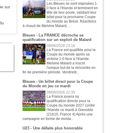
Les Bleues se sont imposées 1-
ie sur
0 face à l'Irlande et terminent en
tête de leur poule, validant leur
billet pour la prochaine Coupe
du monde au Brésil. Réactions
 du
à chaud de Melvine Malard, ...
Bleues - La FRANCE décroche sa
qualification sur un exploit de Malard
09/06/2026 23:16
La France est qualifiée pour la
Coupe du monde après sa
victoire 1-0 face à l'Irlande.
Melvine Malard a inscrit
l'unique but de la rencontre en
fin de première période. Vendredi...
Bleues - Un billet direct pour la Coupe
du Monde en jeu ce mardi
08/06/2026 22:35
La France jouera sa
qualification directe pour la
Coupe du monde 2027 contre
l'Irlande ce mardi à Grenoble
(21h10, France 4) Après une
campagne en forme de monta...
U23 - Une défaite plus honorable