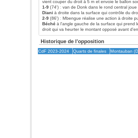
vient couper du droit à 5 m et envoie le ballon so
1-9
(74')
:
van de Donk dans le rond central jou
Diani
à droite dans la surface qui contrôle du dro
2-9
(86')
:
Mbengue réalise une action à droite p
Béché
à l'angle gauche de la surface qui prend l
droit qui va heurter le montant opposé avant d'en
Historique de l'opposition
CdF 2023-2024
Quarts de finales
Montauban
(D