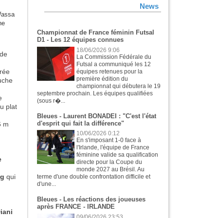
News
assa
ne
Championnat de France féminin Futsal
D1 - Les 12 équipes connues
18/06/2026 9:06
 de
La Commission Fédérale du
Futsal a communiqué les 12
trée
équipes retenues pour la
première édition du
auche
championnat qui débutera le 19
septembre prochain. Les équipes qualifiées
e
(sous r�...
u plat
Bleues - Laurent BONADEI : "C'est l'état
d'esprit qui fait la différence"
6 m
10/06/2026 0:12
En s'imposant 1-0 face à
l'Irlande, l'équipe de France
féminine valide sa qualification
e
directe pour la Coupe du
monde 2027 au Brésil. Au
rg
qui
terme d'une double confrontation difficile et
d'une...
Bleues - Les réactions des joueuses
après FRANCE - IRLANDE
iani
09/06/2026 23:53