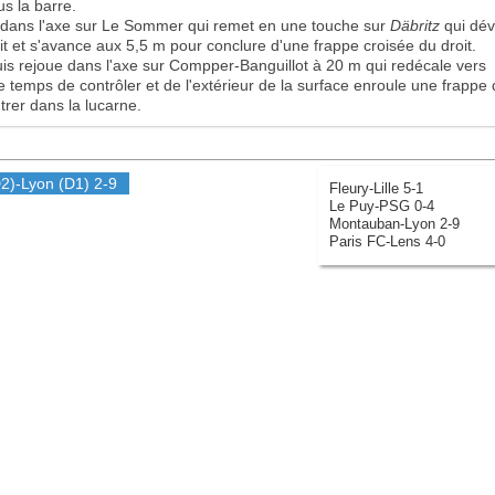
us la barre.
e dans l'axe sur Le Sommer qui remet en une touche sur
Däbritz
qui dév
it et s'avance aux 5,5 m pour conclure d'une frappe croisée du droit.
uis rejoue dans l'axe sur Compper-Banguillot à 20 m qui redécale vers
e temps de contrôler et de l'extérieur de la surface enroule une frappe
trer dans la lucarne.
2)-
Lyon
(D1)
2-9
Fleury-Lille 5-1
Le Puy-PSG 0-4
Montauban-Lyon 2-9
Paris FC-Lens 4-0