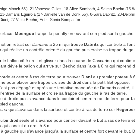
edge Mbock
55'), 21-
Vanessa Gilles
, 18-
Alice Sombath
, 4-
Selma Bacha
(15-
W
 13-
Damaris Egurrola
(17-
Daniëlle van de Donk
55'), 8-
Sara Däbritz
, 20-
Delphi
Diani
, 27-
Vicki Becho
, Entr.: Sonia Bompastor
surface.
Mbengue
frappe le penalty en ouvrant son pied sur la gauche
met en retrait sur
Damaris
à 25 m qui trouve
Däbritz
qui contrôle à l'en
 qui réalise un contrôle orienté du gauche puis croise sa frappe du g
le ballon côté droit et glisser dans la course de Cascarino qui continu
ant dévie le ballon qui arrive sur
Becho
dans l'axe à 6 m qui reprend d
orde et centre à ras de terre pour trouver
Diani
au premier poteau à 
ne pour placer une frappe croisée du droit dans le petit filet opposé.
n'est pas dégagé et après une tentative manquée de Damaris contré, il
'entrée de la surface et croise sa frappe du gauche à ras de terre.
 à droite puis s'avance dans le couloir et centre à ras de terre pour
L
 pied gauche.
cha
qui s'avance dans la surface et centre à ras de terre sur
Hegerbe
uloir droit seule et s'avance pour centrer devant le but à ras de terre et
ui conclut du droit à 5 m.
à gauche qui s'avance jusqu'à la surface et centre fort devant le but.
D