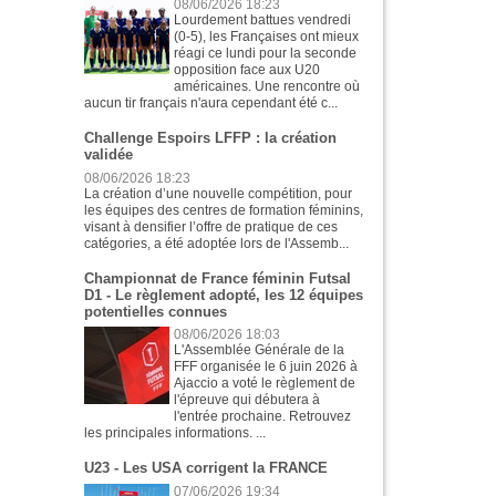
08/06/2026 18:23
Lourdement battues vendredi
(0-5), les Françaises ont mieux
réagi ce lundi pour la seconde
opposition face aux U20
américaines. Une rencontre où
aucun tir français n'aura cependant été c...
Challenge Espoirs LFFP : la création
validée
08/06/2026 18:23
La création d’une nouvelle compétition, pour
les équipes des centres de formation féminins,
visant à densifier l’offre de pratique de ces
catégories, a été adoptée lors de l'Assemb...
Championnat de France féminin Futsal
D1 - Le règlement adopté, les 12 équipes
potentielles connues
08/06/2026 18:03
L'Assemblée Générale de la
FFF organisée le 6 juin 2026 à
Ajaccio a voté le règlement de
l'épreuve qui débutera à
l'entrée prochaine. Retrouvez
les principales informations. ...
U23 - Les USA corrigent la FRANCE
07/06/2026 19:34