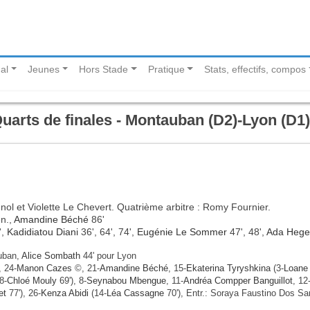
al
Jeunes
Hors Stade
Pratique
Stats, effectifs, compos
uarts de finales - Montauban (D2)-Lyon (D1)
nol et Violette Le Chevert. Quatrième arbitre : Romy Fournier.
n.,
Amandine Béché
86'
',
Kadidiatou Diani
36', 64', 74',
Eugénie Le Sommer
47', 48',
Ada Hege
uban,
Alice Sombath
44' pour Lyon
, 24-
Manon Cazes
©, 21-
Amandine Béché
, 15-
Ekaterina Tyryshkina
(3-
Loane
8-
Chloé Mouly
69'), 8-
Seynabou Mbengue
, 11-
Andréa Compper Banguillot
, 12
et
77'), 26-
Kenza Abidi
(14-
Léa Cassagne
70'), Entr.: Soraya Faustino Dos Sa