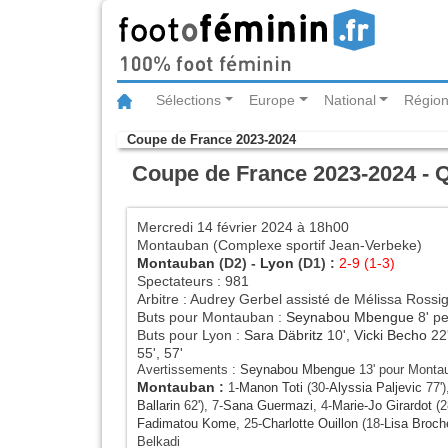
Sélections
Europe
National
Région
Coupe de France 2023-2024
Coupe de France 2023-2024 - Q
Mercredi 14 février 2024 à 18h00
Montauban (Complexe sportif Jean-Verbeke)
Montauban
(D2) -
Lyon
(D1) :
2-9 (1-3)
Spectateurs : 981
Arbitre : Audrey Gerbel assisté de Mélissa Rossig
Buts pour Montauban :
Seynabou Mbengue
8' pe
Buts pour Lyon :
Sara Däbritz
10',
Vicki Becho
22
55', 57'
Avertissements :
Seynabou Mbengue
13' pour Monta
Montauban
:
1-
Manon Toti
(30-
Alyssia Paljevic
77')
Ballarin
62'), 7-
Sana Guermazi
, 4-
Marie-Jo Girardot
(2
Fadimatou Kome
, 25-
Charlotte Ouillon
(18-
Lisa Broch
Belkadi