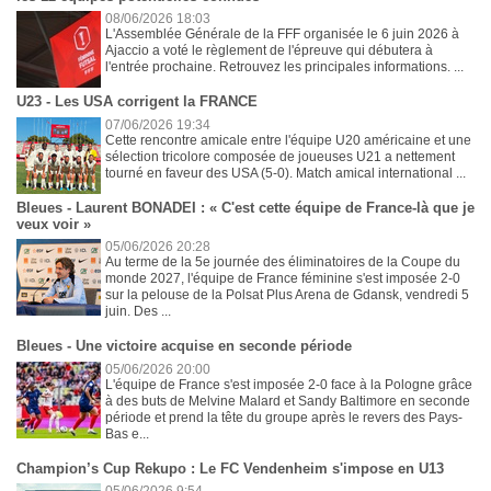
08/06/2026 18:03
L'Assemblée Générale de la FFF organisée le 6 juin 2026 à
Ajaccio a voté le règlement de l'épreuve qui débutera à
l'entrée prochaine. Retrouvez les principales informations. ...
U23 - Les USA corrigent la FRANCE
07/06/2026 19:34
Cette rencontre amicale entre l'équipe U20 américaine et une
sélection tricolore composée de joueuses U21 a nettement
tourné en faveur des USA (5-0). Match amical international ...
Bleues - Laurent BONADEI : « C'est cette équipe de France-là que je
veux voir »
05/06/2026 20:28
Au terme de la 5e journée des éliminatoires de la Coupe du
monde 2027, l'équipe de France féminine s'est imposée 2-0
sur la pelouse de la Polsat Plus Arena de Gdansk, vendredi 5
juin. Des ...
Bleues - Une victoire acquise en seconde période
05/06/2026 20:00
L'équipe de France s'est imposée 2-0 face à la Pologne grâce
à des buts de Melvine Malard et Sandy Baltimore en seconde
période et prend la tête du groupe après le revers des Pays-
Bas e...
Champion’s Cup Rekupo : Le FC Vendenheim s'impose en U13
05/06/2026 9:54