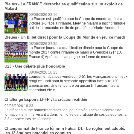
Bleues - La FRANCE décroche sa qualification sur un exploit de
Malard
09/06/2026 23:16
La France est qualifiée pour la Coupe du monde après sa
victoire 1-0 face à l'Irlande. Melvine Malard a inscrit l'unique
but de la rencontre en fin de première période. Vendredi...
Bleues - Un billet direct pour la Coupe du Monde en jeu ce mardi
08/06/2026 22:35
La France jouera sa qualification directe pour la Coupe du
monde 2027 contre l'Irlande ce mardi à Grenoble (21h10,
France 4) Après une campagne en forme de monta...
U23 - Une défaite plus honorable
08/06/2026 18:23
Lourdement battues vendredi (0-5), les Françaises ont mieux
réagi ce lundi pour la seconde opposition face aux U20
américaines. Une rencontre où aucun tir français n'aura
cependant été c...
Challenge Espoirs LFFP : la création validée
08/06/2026 18:23
La création d’une nouvelle compétition, pour les équipes des centres de
formation féminins, visant à densifier l’offre de pratique de ces catégories, a
été adoptée lors de l'Assemb...
Championnat de France féminin Futsal D1 - Le règlement adopté,
les 12 équipes potentielles connues