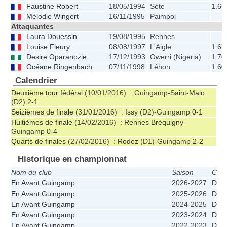
Faustine Robert
18/05/1994
Sète
1.66
Mélodie Wingert
16/11/1995
Paimpol
Attaquantes
Laura Douessin
19/08/1995
Rennes
Louise Fleury
08/08/1997
L'Aigle
1.67
Desire Oparanozie
17/12/1993
Owerri (Nigeria)
1.70
Océane Ringenbach
07/11/1998
Léhon
1.60
Calendrier
Deuxième tour fédéral
(10/01/2016) : Guingamp-
Saint-Malo
(D2)
2-1
Seizièmes de finale
(31/01/2016) :
Issy
(D2)-Guingamp
0-1
Huitièmes de finale
(14/02/2016) :
Rennes Bréquigny
-
Guingamp
0-4
Quarts de finales
(27/02/2016) :
Rodez
(D1)-Guingamp
2-2
Historique en championnat
Nom du club
Saison
Cha
En Avant Guingamp
2026-2027
D3
En Avant Guingamp
2025-2026
D2
En Avant Guingamp
2024-2025
D1
En Avant Guingamp
2023-2024
D1
En Avant Guingamp
2022-2023
D1