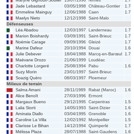
Maryne Gignoux-Soulier
15/07/1996
Nîmes
1.70
Jade Lebastard
03/05/1998
Château-Gontier
1.74
Emmeline Mainguy
12/06/1988
Caen
1.77
Maelys Nieto
12/12/1998
Saint-Malo
Défenseuses
Léa Abadou
12/03/1997
Landerneau
1.72
Marion Boishardy
03/09/1991
Saint-Brieuc
1.75
Noémie Carage
09/09/1996
Gleizé
1.71
Marine Dafeur
20/10/1994
Douai
1.66
Julie Debever
18/04/1988
Marcq-en-Barœul
1.76
Maëvane Drozo
21/06/1999
Loudéac
Charlotte Lorgeré
25/08/1994
Pabu
1.65
Suzy Morin
23/01/1997
Saint-Brieuc
Soazig Quéro
08/03/1997
Ploemeur
Milieux de terrain
Salma Amani
28/11/1989
Rabat (Maroc)
1.65
Alice Benoît
27/03/1996
Ermont
Margaux Bueno
29/12/1995
Carpentras
1.58
Lalia Storti
14/05/1993
Saint-Dizier
1.65
Aminata Diallo
03/04/1995
Grenoble
1.65
Caroline La Villa
12/02/1992
Montpellier
1.57
Clarisse Le Bihan
14/12/1994
Quimperlé
1.72
Mélissa Plaza
28/07/1988
Saint-Gaudens
1.69