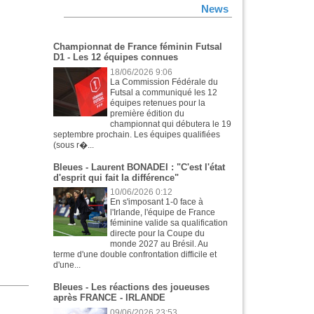
News
Championnat de France féminin Futsal
D1 - Les 12 équipes connues
18/06/2026 9:06
La Commission Fédérale du
Futsal a communiqué les 12
équipes retenues pour la
première édition du
championnat qui débutera le 19
septembre prochain. Les équipes qualifiées
(sous r�...
Bleues - Laurent BONADEI : "C'est l'état
d'esprit qui fait la différence"
10/06/2026 0:12
En s'imposant 1-0 face à
l'Irlande, l'équipe de France
féminine valide sa qualification
directe pour la Coupe du
monde 2027 au Brésil. Au
terme d'une double confrontation difficile et
d'une...
Bleues - Les réactions des joueuses
après FRANCE - IRLANDE
09/06/2026 23:53