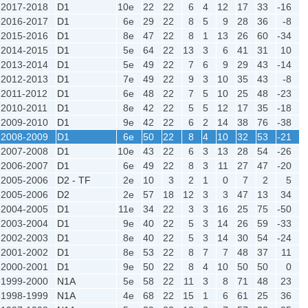
2017-2018
D1
10e
22
22
6
4
12
17
33
-16
2016-2017
D1
6e
29
22
8
5
9
28
36
-8
2015-2016
D1
8e
47
22
8
1
13
26
60
-34
2014-2015
D1
5e
64
22
13
3
6
41
31
10
2013-2014
D1
5e
49
22
7
6
9
29
43
-14
2012-2013
D1
7e
49
22
9
3
10
35
43
-8
2011-2012
D1
6e
48
22
7
5
10
25
48
-23
2010-2011
D1
8e
42
22
5
5
12
17
35
-18
2009-2010
D1
9e
42
22
6
2
14
38
76
-38
2008-2009
D1
6e
50
22
8
4
10
32
53
-21
2007-2008
D1
10e
43
22
6
3
13
28
54
-26
2006-2007
D1
6e
49
22
8
3
11
27
47
-20
2005-2006
D2 - TF
2e
10
3
2
1
0
7
2
5
2005-2006
D2
2e
57
18
12
3
3
47
13
34
2004-2005
D1
11e
34
22
3
3
16
25
75
-50
2003-2004
D1
9e
40
22
5
3
14
26
59
-33
2002-2003
D1
8e
40
22
5
3
14
30
54
-24
2001-2002
D1
8e
53
22
8
7
7
48
37
11
2000-2001
D1
9e
50
22
8
4
10
50
50
0
1999-2000
N1A
5e
58
22
11
3
8
71
48
23
1998-1999
N1A
4e
68
22
15
1
6
61
25
36