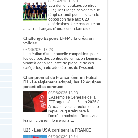
08/06/2026 18:23
Lourdement battues vendredi
(0-5), les Françaises ont mieux
réagi ce lundi pour la seconde
opposition face aux U20
américaines. Une rencontre où
aucun tir français n'aura cependant été c...
Challenge Espoirs LFFP : la création
validée
08/06/2026 18:23
La création d’une nouvelle compétition, pour
les équipes des centres de formation féminins,
visant à densifier l’offre de pratique de ces
catégories, a été adoptée lors de l'Assemb...
Championnat de France féminin Futsal
D1 - Le règlement adopté, les 12 équipes
potentielles connues
08/06/2026 18:03
L'Assemblée Générale de la
FFF organisée le 6 juin 2026 à
Ajaccio a voté le règlement de
l'épreuve qui débutera à
l'entrée prochaine. Retrouvez
les principales informations. ...
U23 - Les USA corrigent la FRANCE
07/06/2026 19:34