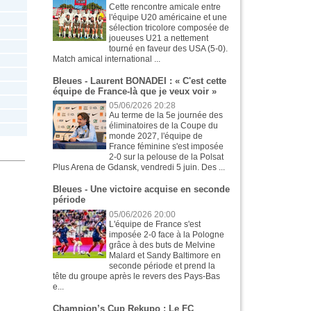
Cette rencontre amicale entre
l'équipe U20 américaine et une
sélection tricolore composée de
joueuses U21 a nettement
tourné en faveur des USA (5-0).
Match amical international ...
Bleues - Laurent BONADEI : « C'est cette
équipe de France-là que je veux voir »
05/06/2026 20:28
Au terme de la 5e journée des
éliminatoires de la Coupe du
monde 2027, l'équipe de
France féminine s'est imposée
2-0 sur la pelouse de la Polsat
Plus Arena de Gdansk, vendredi 5 juin. Des ...
Bleues - Une victoire acquise en seconde
période
05/06/2026 20:00
L'équipe de France s'est
imposée 2-0 face à la Pologne
grâce à des buts de Melvine
Malard et Sandy Baltimore en
seconde période et prend la
tête du groupe après le revers des Pays-Bas
e...
Champion’s Cup Rekupo : Le FC