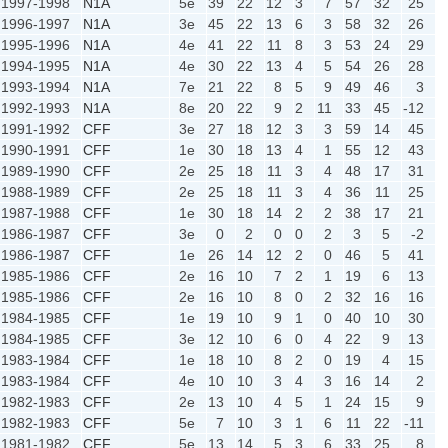
1997-1998
N1A
5e
39
22
12
3
7
57
32
25
1996-1997
N1A
3e
45
22
13
6
3
58
32
26
1995-1996
N1A
4e
41
22
11
8
3
53
24
29
1994-1995
N1A
4e
30
22
13
4
5
54
26
28
1993-1994
N1A
7e
21
22
8
5
9
49
46
3
1992-1993
N1A
8e
20
22
9
2
11
33
45
-12
1991-1992
CFF
3e
27
18
12
3
3
59
14
45
1990-1991
CFF
1e
30
18
13
4
1
55
12
43
1989-1990
CFF
2e
25
18
11
3
4
48
17
31
1988-1989
CFF
2e
25
18
11
3
4
36
11
25
1987-1988
CFF
1e
30
18
14
2
2
38
17
21
1986-1987
CFF
3e
0
2
0
0
2
3
5
-2
1986-1987
CFF
1e
26
14
12
2
0
46
5
41
1985-1986
CFF
2e
16
10
7
2
1
19
6
13
1985-1986
CFF
2e
16
10
8
0
2
32
16
16
1984-1985
CFF
1e
19
10
9
1
0
40
10
30
1984-1985
CFF
3e
12
10
6
0
4
22
9
13
1983-1984
CFF
1e
18
10
8
2
0
19
4
15
1983-1984
CFF
4e
10
10
3
4
3
16
14
2
1982-1983
CFF
2e
13
10
4
5
1
24
15
9
1982-1983
CFF
5e
7
10
3
1
6
11
22
-11
1981-1982
CFF
5e
13
14
5
3
6
33
25
8