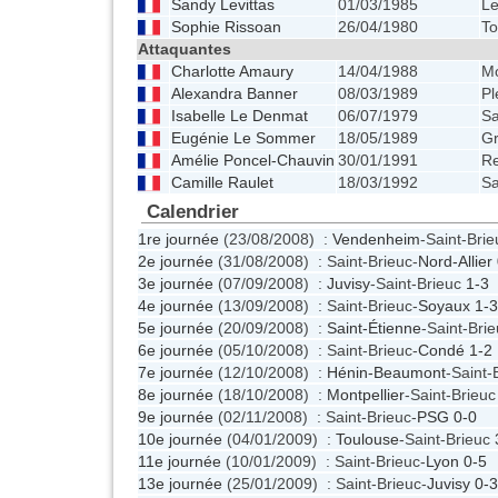
Sandy Levittas
01/03/1985
Le
Sophie Rissoan
26/04/1980
To
Attaquantes
Charlotte Amaury
14/04/1988
Mo
Alexandra Banner
08/03/1989
Pl
Isabelle Le Denmat
06/07/1979
Sa
Eugénie Le Sommer
18/05/1989
G
Amélie Poncel-Chauvin
30/01/1991
R
Camille Raulet
18/03/1992
Sa
Calendrier
1re journée
(23/08/2008) :
Vendenheim
-Saint-Bri
2e journée
(31/08/2008) : Saint-Brieuc-
Nord-Allier
3e journée
(07/09/2008) :
Juvisy
-Saint-Brieuc
1-3
4e journée
(13/09/2008) : Saint-Brieuc-
Soyaux
1-3
5e journée
(20/09/2008) :
Saint-Étienne
-Saint-Bri
6e journée
(05/10/2008) : Saint-Brieuc-
Condé
1-2
7e journée
(12/10/2008) :
Hénin-Beaumont
-Saint-
8e journée
(18/10/2008) :
Montpellier
-Saint-Brieu
9e journée
(02/11/2008) : Saint-Brieuc-
PSG
0-0
10e journée
(04/01/2009) :
Toulouse
-Saint-Brieuc
11e journée
(10/01/2009) : Saint-Brieuc-
Lyon
0-5
13e journée
(25/01/2009) : Saint-Brieuc-
Juvisy
0-3