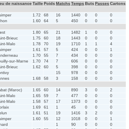
eu de naissance
Taille
Poids
Matchs
Temps
Buts
Passes
Cartons
uimper
1.72
68
16
1440
0
0
0
éhon
1.60
64
5
450
0
0
0
est
1.80
65
21
1482
1
0
0
int-Brieuc
1.75
60
18
1443
0
0
0
int-Malo
1.78
70
19
1710
1
1
4
uimper
1.61
57
5
424
0
0
1
anderneau
1.70
55
7
434
0
0
0
uilly-sur-Marne
1.70
74
7
606
0
0
0
int-Brieuc
1.62
60
5
398
0
0
0
ntivy
15
978
0
0
0
annes
1.68
58
3
158
0
0
0
bat (Maroc)
1.65
60
14
890
3
0
2
int-Malo
1.65
59
7
477
0
0
0
int-Malo
1.58
57
17
1373
0
0
0
rlaix
1.69
61
1
45
0
0
0
elun
1.61
51
19
1416
3
2
0
uimper
1.60
55
12
1018
0
0
1
nard
1
90
0
0
0