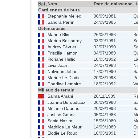
Nat.
Nom
Date de naissance
Li
Gardiennes de buts
Stéphanie Mellec
30/09/1981
Q
Sandra Perrin
24/09/1985
L
Défenseuses
Marine Blin
26/05/1986
Br
Marion Boishardy
03/09/1991
Sa
Audrey Février
02/07/1990
Sa
Priscilia Hamon
04/07/1989
Q
Floriane Hellio
18/05/1992
L
Livia Jean
24/07/1988
Ne
Nolwenn Jehan
17/02/1990
Sa
Marine Le Diodic
20/08/1993
Po
Charline Lemaire
18/02/1992
V
Milieux de terrain
Salma Amani
28/11/1989
Ra
Joanna Beroudiaux
06/09/1988
Sa
Mélanie Daunas
20/09/1993
Sa
Justine Gourvil
05/04/1986
Mo
Sonia Haziraj
15/06/1980
M
Mathilde Le Meur
14/09/1989
Q
Élodie Le Roux
18/05/1991
Di