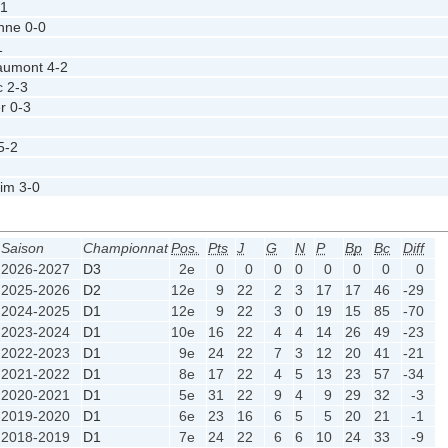
-1
enne
0-0
1
aumont
4-2
uc
2-3
r
0-3
5-2
im
3-0
Saison
Championnat
Pos.
Pts
J
G
N
P
Bp
Bc
Diff
2026-2027
D3
2e
0
0
0
0
0
0
0
0
2025-2026
D2
12e
9
22
2
3
17
17
46
-29
2024-2025
D1
12e
9
22
3
0
19
15
85
-70
2023-2024
D1
10e
16
22
4
4
14
26
49
-23
2022-2023
D1
9e
24
22
7
3
12
20
41
-21
2021-2022
D1
8e
17
22
4
5
13
23
57
-34
2020-2021
D1
5e
31
22
9
4
9
29
32
-3
2019-2020
D1
6e
23
16
6
5
5
20
21
-1
2018-2019
D1
7e
24
22
6
6
10
24
33
-9