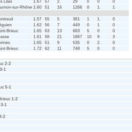
s Lilas
1.67
57
2
29
0
0
0
urnon-sur-Rhône
1.60
51
16
1266
0
1
1
ntreuil
1.57
55
5
381
1
1
0
éguien
1.62
56
7
449
0
1
0
int-Brieuc
1.65
63
13
683
5
0
0
rasse
1.61
58
21
1867
10
9
3
ennes
1.65
51
9
535
0
2
0
int-Brieuc
1.72
62
11
748
5
0
0
euc
2-2
0-1
euc
5-1
Brieuc
1-2
c
3-1
3-2