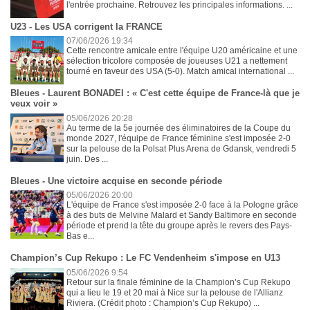
l'entrée prochaine. Retrouvez les principales informations. ...
U23 - Les USA corrigent la FRANCE
07/06/2026 19:34
Cette rencontre amicale entre l'équipe U20 américaine et une
sélection tricolore composée de joueuses U21 a nettement
tourné en faveur des USA (5-0). Match amical international ...
Bleues - Laurent BONADEI : « C'est cette équipe de France-là que je
veux voir »
05/06/2026 20:28
Au terme de la 5e journée des éliminatoires de la Coupe du
monde 2027, l'équipe de France féminine s'est imposée 2-0
sur la pelouse de la Polsat Plus Arena de Gdansk, vendredi 5
juin. Des ...
Bleues - Une victoire acquise en seconde période
05/06/2026 20:00
L'équipe de France s'est imposée 2-0 face à la Pologne grâce
à des buts de Melvine Malard et Sandy Baltimore en seconde
période et prend la tête du groupe après le revers des Pays-
Bas e...
Champion’s Cup Rekupo : Le FC Vendenheim s'impose en U13
05/06/2026 9:54
Retour sur la finale féminine de la Champion’s Cup Rekupo
qui a lieu le 19 et 20 mai à Nice sur la pelouse de l'Allianz
Riviera. (Crédit photo : Champion’s Cup Rekupo) ...