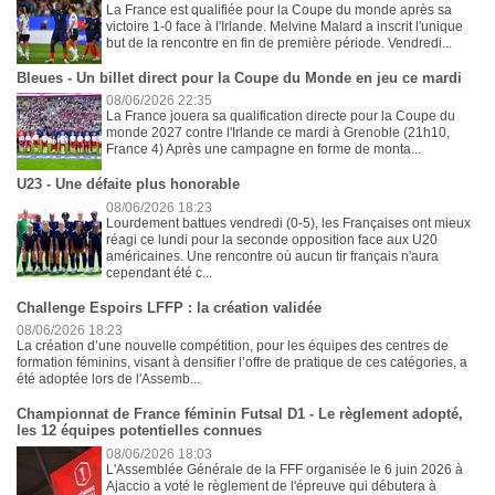
La France est qualifiée pour la Coupe du monde après sa
victoire 1-0 face à l'Irlande. Melvine Malard a inscrit l'unique
but de la rencontre en fin de première période. Vendredi...
Bleues - Un billet direct pour la Coupe du Monde en jeu ce mardi
08/06/2026 22:35
La France jouera sa qualification directe pour la Coupe du
monde 2027 contre l'Irlande ce mardi à Grenoble (21h10,
France 4) Après une campagne en forme de monta...
U23 - Une défaite plus honorable
08/06/2026 18:23
Lourdement battues vendredi (0-5), les Françaises ont mieux
réagi ce lundi pour la seconde opposition face aux U20
américaines. Une rencontre où aucun tir français n'aura
cependant été c...
Challenge Espoirs LFFP : la création validée
08/06/2026 18:23
La création d’une nouvelle compétition, pour les équipes des centres de
formation féminins, visant à densifier l’offre de pratique de ces catégories, a
été adoptée lors de l'Assemb...
Championnat de France féminin Futsal D1 - Le règlement adopté,
les 12 équipes potentielles connues
08/06/2026 18:03
L'Assemblée Générale de la FFF organisée le 6 juin 2026 à
Ajaccio a voté le règlement de l'épreuve qui débutera à