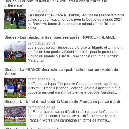
Bleues - Laurent BONADEI : "C'est l'état d'esprit qui fait la
différence"
10/06/2026 0:12
En s'imposant 1-0 face à l'Irlande, l'équipe de France féminine
valide sa qualification directe pour la Coupe du monde 2027
au Brésil. Au terme d'une double confrontation difficile et
d'une...
Bleues - Les réactions des joueuses après FRANCE - IRLANDE
09/06/2026 23:53
Les Bleues se sont imposées 1-0 face à l'Irlande et terminent
en tête de leur poule, validant leur billet pour la prochaine
Coupe du monde au Brésil. Réactions à chaud de Melvine
Malard, ...
Bleues - La FRANCE décroche sa qualification sur un exploit de
Malard
09/06/2026 23:16
La France est qualifiée pour la Coupe du monde après sa
victoire 1-0 face à l'Irlande. Melvine Malard a inscrit l'unique
but de la rencontre en fin de première période. Vendredi...
Bleues - Un billet direct pour la Coupe du Monde en jeu ce mardi
08/06/2026 22:35
La France jouera sa qualification directe pour la Coupe du
monde 2027 contre l'Irlande ce mardi à Grenoble (21h10,
France 4) Après une campagne en forme de monta...