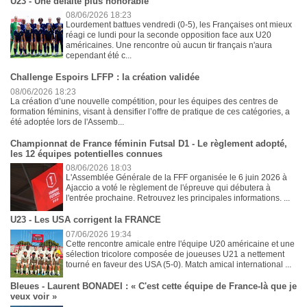
U23 - Une défaite plus honorable
08/06/2026 18:23
Lourdement battues vendredi (0-5), les Françaises ont mieux
réagi ce lundi pour la seconde opposition face aux U20
américaines. Une rencontre où aucun tir français n'aura
cependant été c...
Challenge Espoirs LFFP : la création validée
08/06/2026 18:23
La création d’une nouvelle compétition, pour les équipes des centres de
formation féminins, visant à densifier l’offre de pratique de ces catégories, a
été adoptée lors de l'Assemb...
Championnat de France féminin Futsal D1 - Le règlement adopté,
les 12 équipes potentielles connues
08/06/2026 18:03
L'Assemblée Générale de la FFF organisée le 6 juin 2026 à
Ajaccio a voté le règlement de l'épreuve qui débutera à
l'entrée prochaine. Retrouvez les principales informations. ...
U23 - Les USA corrigent la FRANCE
07/06/2026 19:34
Cette rencontre amicale entre l'équipe U20 américaine et une
sélection tricolore composée de joueuses U21 a nettement
tourné en faveur des USA (5-0). Match amical international ...
Bleues - Laurent BONADEI : « C'est cette équipe de France-là que je
veux voir »