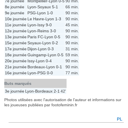
7e journée
Montpellier
-
Lyon
0-5
90 min.
8e journée
Lyon
-
Soyaux
5-1
66 min.
9e journée
PSG
-
Lyon
1-0
90 min.
10e journée
Le Havre
-
Lyon
1-3
90 min.
11e journée
Lyon
-
Issy
9-0
45 min.
12e journée
Lyon
-
Reims
3-0
90 min.
13e journée
Paris FC
-
Lyon
0-5
90 min.
15e journée
Soyaux
-
Lyon
0-2
90 min.
17e journée
Dijon
-
Lyon
0-3
31 min.
18e journée
Guingamp
-
Lyon
0-5
59 min.
20e journée
Issy
-
Lyon
0-4
90 min.
21e journée
Bordeaux
-
Lyon
0-1
90 min.
16e journée
Lyon
-
PSG
0-0
77 min.
Buts marqués
3e journée
Lyon
-
Bordeaux
2-1
42'
Photos utilisées avec l'autorisation de l'auteur et informations sur
les joueuses publiées par footofeminin.fr
PL