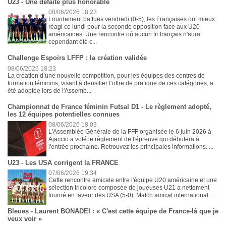
U23 - Une défaite plus honorable
08/06/2026 18:23
Lourdement battues vendredi (0-5), les Françaises ont mieux
réagi ce lundi pour la seconde opposition face aux U20
américaines. Une rencontre où aucun tir français n'aura
cependant été c...
Challenge Espoirs LFFP : la création validée
08/06/2026 18:23
La création d’une nouvelle compétition, pour les équipes des centres de
formation féminins, visant à densifier l’offre de pratique de ces catégories, a
été adoptée lors de l'Assemb...
Championnat de France féminin Futsal D1 - Le règlement adopté,
les 12 équipes potentielles connues
08/06/2026 18:03
L'Assemblée Générale de la FFF organisée le 6 juin 2026 à
Ajaccio a voté le règlement de l'épreuve qui débutera à
l'entrée prochaine. Retrouvez les principales informations. ...
U23 - Les USA corrigent la FRANCE
07/06/2026 19:34
Cette rencontre amicale entre l'équipe U20 américaine et une
sélection tricolore composée de joueuses U21 a nettement
tourné en faveur des USA (5-0). Match amical international ...
Bleues - Laurent BONADEI : « C'est cette équipe de France-là que je
veux voir »