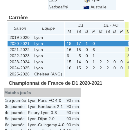
Club
Nationalité
Australie
Carrière
D1
D1 - PO
Saison
Equipe
M
Tit
B
P
M
Tit
B
P
2019-2020
Lyon
2020-2021
Lyon
18
17
1
0
1
2021-2022
Lyon
16
15
0
6
1
2022-2023
Lyon
6
5
0
1
3
2023-2024
Lyon
15
14
0
1
2
2
0
0
4
2024-2025
Lyon
16
15
2
2
2
2
0
0
1
2025-2026
Chelsea (ANG)
Championnat de France de D1 2020-2021
Matchs joués
1re journée
Lyon
-
Paris FC
4-0
90 min.
3e journée
Lyon
-
Bordeaux
2-1
90 min.
4e journée
Fleury
-
Lyon
0-3
90 min.
5e journée
Lyon
-
Dijon
2-0
90 min.
6e journée
Lyon
-
Guingamp
4-0
90 min.