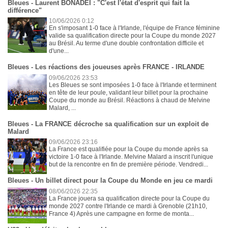
Bleues - Laurent BONADEI : "C'est l'état d'esprit qui fait la
différence"
10/06/2026 0:12
En s'imposant 1-0 face à l'Irlande, l'équipe de France féminine
valide sa qualification directe pour la Coupe du monde 2027
au Brésil. Au terme d'une double confrontation difficile et
d'une...
Bleues - Les réactions des joueuses après FRANCE - IRLANDE
09/06/2026 23:53
Les Bleues se sont imposées 1-0 face à l'Irlande et terminent
en tête de leur poule, validant leur billet pour la prochaine
Coupe du monde au Brésil. Réactions à chaud de Melvine
Malard, ...
Bleues - La FRANCE décroche sa qualification sur un exploit de
Malard
09/06/2026 23:16
La France est qualifiée pour la Coupe du monde après sa
victoire 1-0 face à l'Irlande. Melvine Malard a inscrit l'unique
but de la rencontre en fin de première période. Vendredi...
Bleues - Un billet direct pour la Coupe du Monde en jeu ce mardi
08/06/2026 22:35
La France jouera sa qualification directe pour la Coupe du
monde 2027 contre l'Irlande ce mardi à Grenoble (21h10,
France 4) Après une campagne en forme de monta...