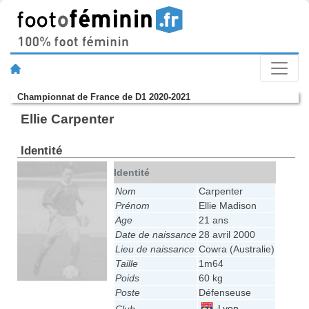
Championnat de France de D1 2020-2021
Ellie Carpenter
Identité
Identité
Nom
Carpenter
Prénom
Ellie Madison
Age
21 ans
Date de naissance
28 avril 2000
Lieu de naissance
Cowra (Australie)
Taille
1m64
Poids
60 kg
Poste
Défenseuse
Lyon