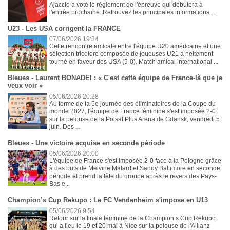
Ajaccio a voté le règlement de l'épreuve qui débutera à
l'entrée prochaine. Retrouvez les principales informations. ...
U23 - Les USA corrigent la FRANCE
07/06/2026 19:34
Cette rencontre amicale entre l'équipe U20 américaine et une
sélection tricolore composée de joueuses U21 a nettement
tourné en faveur des USA (5-0). Match amical international ...
Bleues - Laurent BONADEI : « C'est cette équipe de France-là que je
veux voir »
05/06/2026 20:28
Au terme de la 5e journée des éliminatoires de la Coupe du
monde 2027, l'équipe de France féminine s'est imposée 2-0
sur la pelouse de la Polsat Plus Arena de Gdansk, vendredi 5
juin. Des ...
Bleues - Une victoire acquise en seconde période
05/06/2026 20:00
L'équipe de France s'est imposée 2-0 face à la Pologne grâce
à des buts de Melvine Malard et Sandy Baltimore en seconde
période et prend la tête du groupe après le revers des Pays-
Bas e...
Champion’s Cup Rekupo : Le FC Vendenheim s'impose en U13
05/06/2026 9:54
Retour sur la finale féminine de la Champion’s Cup Rekupo
qui a lieu le 19 et 20 mai à Nice sur la pelouse de l'Allianz