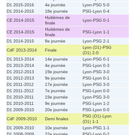
D1 2015-2016
4e journée
Lyon
-
PSG
5-0
D1 2014-2015
18e journée
PSG
-
Lyon
0-4
Huitièmes de
CE 2014-2015
Lyon
-
PSG
0-1
finale
Huitièmes de
CE 2014-2015
PSG
-
Lyon
1-1
finale
D1 2014-2015
8e journée
Lyon
-
PSG
2-1
Lyon
(D1)-
PSG
CdF 2013-2014
Finale
(D1)
2-0
D1 2013-2014
14e journée
Lyon
-
PSG
0-1
D1 2013-2014
4e journée
PSG
-
Lyon
0-3
D1 2012-2013
19e journée
Lyon
-
PSG
3-0
D1 2012-2013
9e journée
PSG
-
Lyon
0-1
D1 2011-2012
17e journée
Lyon
-
PSG
3-0
D1 2011-2012
7e journée
PSG
-
Lyon
0-0
D1 2010-2011
19e journée
Lyon
-
PSG
3-0
D1 2010-2011
9e journée
PSG
-
Lyon
1-2
D1 2009-2010
20e journée
PSG
-
Lyon
0-0
PSG
(D1)-
Lyon
CdF 2009-2010
Demi finales
(D1)
1-1
D1 2009-2010
10e journée
Lyon
-
PSG
1-1
D1 2008-2009
22e journée
PSG
-
Lyon
0-2