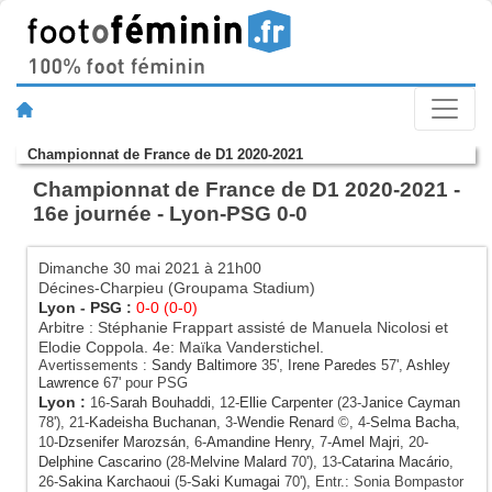
Championnat de France de D1 2020-2021
Championnat de France de D1 2020-2021 -
16e journée - Lyon-PSG 0-0
Dimanche 30 mai 2021 à 21h00
Décines-Charpieu (Groupama Stadium)
Lyon
-
PSG
:
0-0 (0-0)
Arbitre : Stéphanie Frappart assisté de Manuela Nicolosi et
Elodie Coppola. 4e: Maïka Vanderstichel.
Avertissements :
Sandy Baltimore
35',
Irene Paredes
57',
Ashley
Lawrence
67' pour PSG
Lyon
:
16-
Sarah Bouhaddi
, 12-
Ellie Carpenter
(23-
Janice Cayman
78'), 21-
Kadeisha Buchanan
, 3-
Wendie Renard
©, 4-
Selma Bacha
,
10-
Dzsenifer Marozsán
, 6-
Amandine Henry
, 7-
Amel Majri
, 20-
Delphine Cascarino
(28-
Melvine Malard
70'), 13-
Catarina Macário
,
26-
Sakina Karchaoui
(5-
Saki Kumagai
70'), Entr.: Sonia Bompastor