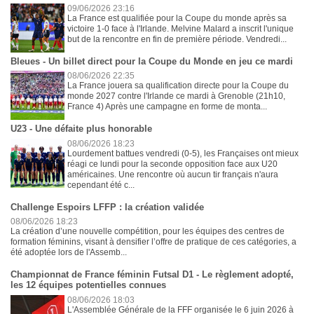
09/06/2026 23:16
La France est qualifiée pour la Coupe du monde après sa
victoire 1-0 face à l'Irlande. Melvine Malard a inscrit l'unique
but de la rencontre en fin de première période. Vendredi...
Bleues - Un billet direct pour la Coupe du Monde en jeu ce mardi
08/06/2026 22:35
La France jouera sa qualification directe pour la Coupe du
monde 2027 contre l'Irlande ce mardi à Grenoble (21h10,
France 4) Après une campagne en forme de monta...
U23 - Une défaite plus honorable
08/06/2026 18:23
Lourdement battues vendredi (0-5), les Françaises ont mieux
réagi ce lundi pour la seconde opposition face aux U20
américaines. Une rencontre où aucun tir français n'aura
cependant été c...
Challenge Espoirs LFFP : la création validée
08/06/2026 18:23
La création d’une nouvelle compétition, pour les équipes des centres de
formation féminins, visant à densifier l’offre de pratique de ces catégories, a
été adoptée lors de l'Assemb...
Championnat de France féminin Futsal D1 - Le règlement adopté,
les 12 équipes potentielles connues
08/06/2026 18:03
L'Assemblée Générale de la FFF organisée le 6 juin 2026 à