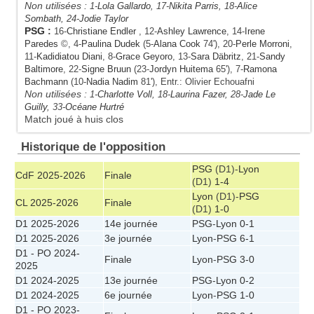
Non utilisées :
1-
Lola Gallardo
, 17-
Nikita Parris
, 18-
Alice
Sombath
, 24-
Jodie Taylor
PSG
:
16-
Christiane Endler
, 12-
Ashley Lawrence
, 14-
Irene
Paredes
©, 4-
Paulina Dudek
(5-
Alana Cook
74'), 20-
Perle Morroni
,
11-
Kadidiatou Diani
, 8-
Grace Geyoro
, 13-
Sara Däbritz
, 21-
Sandy
Baltimore
, 22-
Signe Bruun
(23-
Jordyn Huitema
65'), 7-
Ramona
Bachmann
(10-
Nadia Nadim
81'), Entr.: Olivier Echouafni
Non utilisées :
1-
Charlotte Voll
, 18-
Laurina Fazer
, 28-
Jade Le
Guilly
, 33-
Océane Hurtré
Match joué à huis clos
Historique de l'opposition
PSG
(D1)-
Lyon
CdF 2025-2026
Finale
(D1)
1-4
Lyon
(D1)-
PSG
CL 2025-2026
Finale
(D1)
1-0
D1 2025-2026
14e journée
PSG
-
Lyon
0-1
D1 2025-2026
3e journée
Lyon
-
PSG
6-1
D1 - PO 2024-
Finale
Lyon
-
PSG
3-0
2025
D1 2024-2025
13e journée
PSG
-
Lyon
0-2
D1 2024-2025
6e journée
Lyon
-
PSG
1-0
D1 - PO 2023-