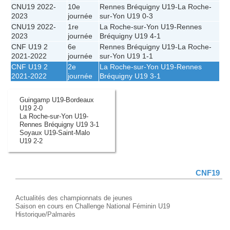
CNU19 2022-
10e
Rennes Bréquigny U19
-
La Roche-
2023
journée
sur-Yon U19
0-3
CNU19 2022-
1re
La Roche-sur-Yon U19
-
Rennes
2023
journée
Bréquigny U19
4-1
CNF U19 2
6e
Rennes Bréquigny U19
-
La Roche-
2021-2022
journée
sur-Yon U19
1-1
CNF U19 2
2e
La Roche-sur-Yon U19
-
Rennes
2021-2022
journée
Bréquigny U19
3-1
Guingamp U19-Bordeaux
U19 2-0
La Roche-sur-Yon U19-
Rennes Bréquigny U19 3-1
Soyaux U19-Saint-Malo
U19 2-2
CNF19
Actualités des championnats de jeunes
Saison en cours en Challenge National Féminin U19
Historique/Palmarès