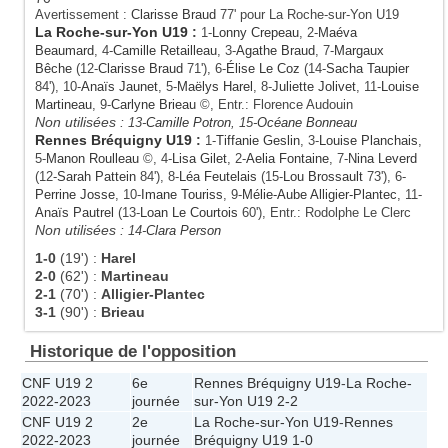
Avertissement :
Clarisse Braud
77' pour La Roche-sur-Yon U19
La Roche-sur-Yon U19
:
1-
Lonny Crepeau
, 2-
Maéva
Beaumard
, 4-
Camille Retailleau
, 3-
Agathe Braud
, 7-
Margaux
Bêche
(12-
Clarisse Braud
71'), 6-
Élise Le Coz
(14-
Sacha Taupier
84'), 10-
Anaïs Jaunet
, 5-
Maëlys Harel
, 8-
Juliette Jolivet
, 11-
Louise
Martineau
, 9-
Carlyne Brieau
©, Entr.: Florence Audouin
Non utilisées :
13-
Camille Potron
, 15-
Océane Bonneau
Rennes Bréquigny U19
:
1-
Tiffanie Geslin
, 3-
Louise Planchais
,
5-
Manon Roulleau
©, 4-
Lisa Gilet
, 2-
Aelia Fontaine
, 7-
Nina Leverd
(12-
Sarah Pattein
84'), 8-
Léa Feutelais
(15-
Lou Brossault
73'), 6-
Perrine Josse
, 10-
Imane Touriss
, 9-
Mélie-Aube Alligier-Plantec
, 11-
Anaïs Pautrel
(13-
Loan Le Courtois
60'), Entr.: Rodolphe Le Clerc
Non utilisées :
14-
Clara Person
1-0
(19')
:
Harel
2-0
(62')
:
Martineau
2-1
(70')
:
Alligier-Plantec
3-1
(90')
:
Brieau
Historique de l'opposition
CNF U19 2
6e
Rennes Bréquigny U19
-
La Roche-
2022-2023
journée
sur-Yon U19
2-2
CNF U19 2
2e
La Roche-sur-Yon U19
-
Rennes
2022-2023
journée
Bréquigny U19
1-0