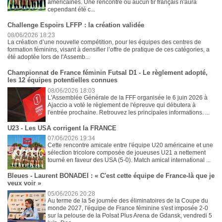
américaines. Une rencontre où aucun tir français n'aura
cependant été c...
Challenge Espoirs LFFP : la création validée
08/06/2026 18:23
La création d’une nouvelle compétition, pour les équipes des centres de
formation féminins, visant à densifier l’offre de pratique de ces catégories, a
été adoptée lors de l'Assemb...
Championnat de France féminin Futsal D1 - Le règlement adopté,
les 12 équipes potentielles connues
08/06/2026 18:03
L'Assemblée Générale de la FFF organisée le 6 juin 2026 à
Ajaccio a voté le règlement de l'épreuve qui débutera à
l'entrée prochaine. Retrouvez les principales informations. ...
U23 - Les USA corrigent la FRANCE
07/06/2026 19:34
Cette rencontre amicale entre l'équipe U20 américaine et une
sélection tricolore composée de joueuses U21 a nettement
tourné en faveur des USA (5-0). Match amical international ...
Bleues - Laurent BONADEI : « C'est cette équipe de France-là que je
veux voir »
05/06/2026 20:28
Au terme de la 5e journée des éliminatoires de la Coupe du
monde 2027, l'équipe de France féminine s'est imposée 2-0
sur la pelouse de la Polsat Plus Arena de Gdansk, vendredi 5