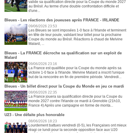
valide sa qualification directe pour la Coupe du monde 2027
au Brésil. Au terme d'une double confrontation difficile et
d'une...
Bleues - Les réactions des joueuses après FRANCE - IRLANDE
09/06/2026 23:53
Les Bleues se sont imposées 1-0 face à l'Irlande et terminent
en tête de leur poule, validant leur billet pour la prochaine
Coupe du monde au Brésil. Réactions à chaud de Melvine
Malard, ...
Bleues - La FRANCE décroche sa qualification sur un exploit de
Malard
09/06/2026 23:16
La France est qualifiée pour la Coupe du monde après sa
victoire 1-0 face à l'Irlande. Melvine Malard a inscrit l'unique
but de la rencontre en fin de première période. Vendredi...
Bleues - Un billet direct pour la Coupe du Monde en jeu ce mardi
08/06/2026 22:35
La France jouera sa qualification directe pour la Coupe du
monde 2027 contre l'Irlande ce mardi à Grenoble (21h10,
France 4) Après une campagne en forme de monta...
U23 - Une défaite plus honorable
08/06/2026 18:23
Lourdement battues vendredi (0-5), les Françaises ont mieux
réagi ce lundi pour la seconde opposition face aux U20