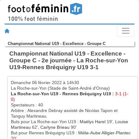
Championnat National U19 - Excellence - Groupe C
Championnat National U19 - Excellence -
Groupe C - 2e journée - La Roche-sur-Yon
U19-Rennes Bréquigny U19 3-1
Dimanche 06 février 2022 à 14h30
La Roche-sur-Yon (Stade de Saint-André d'Ornay)
La Roche-sur-Yon U19
-
Rennes Bréquigny U19
:
3-1 (1-
0)
Spectateurs : 40
Arbitre : Alexandre Debray assisté de Nicolas Tapon et
Tanguy Martineau.
Buts pour La Roche-sur-Yon U19 :
Maëlys Harel
19',
Louise
Martineau
62',
Carlyne Brieau
90'
But pour Rennes Bréquigny U19 :
Mélie-Aube Alligier-Plantec
70'