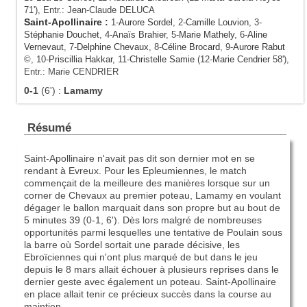
71'), Entr.: Jean-Claude DELUCA
Saint-Apollinaire
:
1-
Aurore Sordel
, 2-
Camille Louvion
, 3-
Stéphanie Douchet
, 4-
Anaïs Brahier
, 5-
Marie Mathely
, 6-
Aline
Vernevaut
, 7-
Delphine Chevaux
, 8-
Céline Brocard
, 9-
Aurore Rabut
©, 10-
Priscillia Hakkar
, 11-
Christelle Samie
(12-
Marie Cendrier
58'),
Entr.: Marie CENDRIER
0-1
(6')
:
Lamamy
Résumé
Saint-Apollinaire n'avait pas dit son dernier mot en se
rendant à Evreux. Pour les Epleumiennes, le match
commençait de la meilleure des manières lorsque sur un
corner de Chevaux au premier poteau, Lamamy en voulant
dégager le ballon marquait dans son propre but au bout de
5 minutes 39 (0-1, 6'). Dès lors malgré de nombreuses
opportunités parmi lesquelles une tentative de Poulain sous
la barre où Sordel sortait une parade décisive, les
Ebroïciennes qui n'ont plus marqué de but dans le jeu
depuis le 8 mars allait échouer à plusieurs reprises dans le
dernier geste avec également un poteau. Saint-Apollinaire
en place allait tenir ce précieux succès dans la course au
maintien.