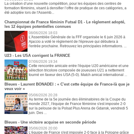
La création d’une nouvelle compétition, pour les équipes des centres de
formation féminins, visant à densifier l’offre de pratique de ces catégories, a
été adoptée lors de l'Assemb...
Championnat de France féminin Futsal D1 - Le règlement adopté,
les 12 équipes potentielles connues
08/06/2026 18:03
L'Assemblée Générale de la FFF organisée le 6 juin 2026 à
Ajaccio a voté le règlement de l'épreuve qui débutera à
l'entrée prochaine. Retrouvez les principales informations. ...
U23 - Les USA corrigent la FRANCE
07/06/2026 19:34
Cette rencontre amicale entre l'équipe U20 américaine et une
sélection tricolore composée de joueuses U21 a nettement
tourné en faveur des USA (5-0). Match amical international ...
Bleues - Laurent BONADEI : « C'est cette équipe de France-là que je
veux voir »
05/06/2026 20:28
Au terme de la 5e journée des éliminatoires de la Coupe du
monde 2027, l'équipe de France féminine s'est imposée 2-0
sur la pelouse de la Polsat Plus Arena de Gdansk, vendredi 5
juin. Des ...
Bleues - Une victoire acquise en seconde période
05/06/2026 20:00
L'équipe de France s'est imposée 2-0 face à la Pologne grâce