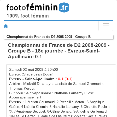
Championnat de France de D2 2008-2009 - Groupe B
Championnat de France de D2 2008-2009 -
Groupe B - 18e journée - Evreux-Saint-
Apollinaire 0-1
Samedi 02 mai 2009 à 20h00
Evreux (Stade Jean Bouin)
Evreux
-
Saint-Apollinaire
:
0-1 (0-1)
Arbitre : Mickaël Delahayes assisté de Samuel Gremont et
Thomas Kerdu.
But pour Saint-Apollinaire :
Nathalie Lamamy
6' csc
Aucun avertissement
Evreux
:
1-
Marion Gourmaud
, 2-
Prescillia Maroni
, 3-
Angélique
Guérin
, 4-
Laëtitia Chemin
, 5-
Nathalie Lamamy
, 6-
Charlotte Poulain
©, 7-
Angélique Becquet
, 8-
Céline Benard
, 9-
Angéline Guillemard
,
10-
Léa Le Garrec
, 11-
Adelaïde Lheureux
(12-
Marta Garcia Reyes