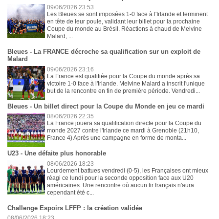
09/06/2026 23:53
Les Bleues se sont imposées 1-0 face à l'Irlande et terminent
en tête de leur poule, validant leur billet pour la prochaine
Coupe du monde au Brésil. Réactions à chaud de Melvine
Malard, ...
Bleues - La FRANCE décroche sa qualification sur un exploit de
Malard
09/06/2026 23:16
La France est qualifiée pour la Coupe du monde après sa
victoire 1-0 face à l'Irlande. Melvine Malard a inscrit l'unique
but de la rencontre en fin de première période. Vendredi...
Bleues - Un billet direct pour la Coupe du Monde en jeu ce mardi
08/06/2026 22:35
La France jouera sa qualification directe pour la Coupe du
monde 2027 contre l'Irlande ce mardi à Grenoble (21h10,
France 4) Après une campagne en forme de monta...
U23 - Une défaite plus honorable
08/06/2026 18:23
Lourdement battues vendredi (0-5), les Françaises ont mieux
réagi ce lundi pour la seconde opposition face aux U20
américaines. Une rencontre où aucun tir français n'aura
cependant été c...
Challenge Espoirs LFFP : la création validée
08/06/2026 18:23