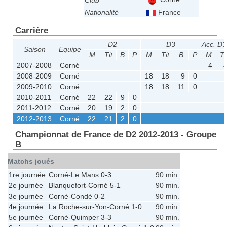
Club
Nationalité
France
Carrière
D2
D3
Acc. D3
Saison
Equipe
M
Tit
B
P
M
Tit
B
P
M
Ti
2007-2008
Corné
4
2008-2009
Corné
18
18
9
0
2009-2010
Corné
18
18
11
0
2010-2011
Corné
22
22
9
0
2011-2012
Corné
20
19
2
0
2012-2013
Corné
22
21
2
0
Championnat de France de D2 2012-2013 - Groupe
B
Matchs joués
1re journée
Corné
-
Le Mans
0-3
90 min.
2e journée
Blanquefort
-
Corné
5-1
90 min.
3e journée
Corné
-
Condé
0-2
90 min.
4e journée
La Roche-sur-Yon
-
Corné
1-0
90 min.
5e journée
Corné
-
Quimper
3-3
90 min.