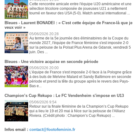
Cette rencontre amicale entre l'équipe U20 américaine et une
sélection tricolore composée de joueuses U21 a nettement
tourné en faveur des USA (5-0). Match amical international ...
Bleues - Laurent BONADEI : « C'est cette équipe de France-là que je
veux voir »
05/06/2026 20:28
Au terme de la 5e journée des éliminatoires de la Coupe du
monde 2027, l'équipe de France féminine s'est imposée 2-0
sur la pelouse de la Polsat Plus Arena de Gdansk, vendredi 5
juin. Des ...
Bleues - Une victoire acquise en seconde période
05/06/2026 20:00
L'équipe de France s'est imposée 2-0 face à la Pologne grâce
à des buts de Melvine Malard et Sandy Baltimore en seconde
période et prend la tête du groupe après le revers des Pays-
Bas e...
Champion’s Cup Rekupo : Le FC Vendenheim s'impose en U13
05/06/2026 9:54
Retour sur la finale féminine de la Champion’s Cup Rekupo
qui a lieu le 19 et 20 mai à Nice sur la pelouse de l'Allianz
Riviera. (Crédit photo : Champion’s Cup Rekupo) ...
Infos email :
contact@footofeminin.fr