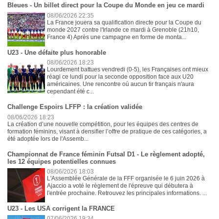
Bleues - Un billet direct pour la Coupe du Monde en jeu ce mardi
08/06/2026 22:35
La France jouera sa qualification directe pour la Coupe du
monde 2027 contre l'Irlande ce mardi à Grenoble (21h10,
France 4) Après une campagne en forme de monta...
U23 - Une défaite plus honorable
08/06/2026 18:23
Lourdement battues vendredi (0-5), les Françaises ont mieux
réagi ce lundi pour la seconde opposition face aux U20
américaines. Une rencontre où aucun tir français n'aura
cependant été c...
Challenge Espoirs LFFP : la création validée
08/06/2026 18:23
La création d’une nouvelle compétition, pour les équipes des centres de
formation féminins, visant à densifier l’offre de pratique de ces catégories, a
été adoptée lors de l'Assemb...
Championnat de France féminin Futsal D1 - Le règlement adopté,
les 12 équipes potentielles connues
08/06/2026 18:03
L'Assemblée Générale de la FFF organisée le 6 juin 2026 à
Ajaccio a voté le règlement de l'épreuve qui débutera à
l'entrée prochaine. Retrouvez les principales informations. ...
U23 - Les USA corrigent la FRANCE
07/06/2026 19:34