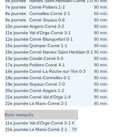
6e journée
Nantes Saint-Herblain
-
Corné
1-0
90 min.
7e journée
Corné
-
Poitiers
1-2
90 min.
8e journée
Cormelles
-
Corné
2-1
50 min.
9e journée
Corné
-
Soyaux
0-6
90 min.
10e journée
Angers
-
Corné
3-2
90 min.
11e journée
Val d'Orge
-
Corné
3-1
90 min.
12e journée
Corné
-
Blanquefort
0-1
90 min.
15e journée
Quimper
-
Corné
1-1
90 min.
16e journée
Corné
-
Nantes Saint-Herblain
0-1
90 min.
13e journée
Condé
-
Corné
5-0
90 min.
17e journée
Poitiers
-
Corné
4-1
90 min.
14e journée
Corné
-
La Roche-sur-Yon
0-3
90 min.
18e journée
Corné
-
Cormelles
0-1
90 min.
19e journée
Soyaux
-
Corné
7-0
90 min.
20e journée
Corné
-
Angers
1-2
90 min.
21e journée
Corné
-
Val d'Orge
1-4
90 min.
22e journée
Le Mans
-
Corné
2-1
45 min.
Buts marqués
11e journée
Val d'Orge
-
Corné
3-1
4'
22e journée
Le Mans
-
Corné
2-1
70'