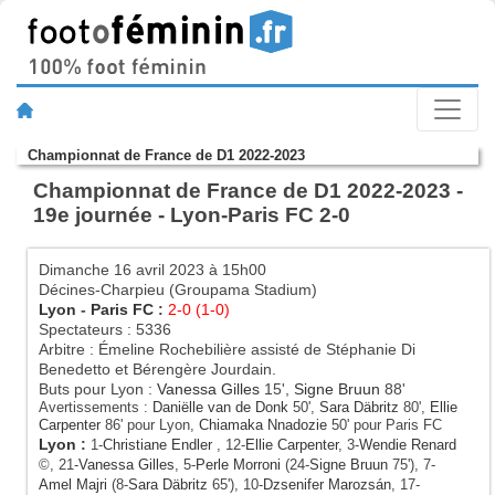
Championnat de France de D1 2022-2023
Championnat de France de D1 2022-2023 -
19e journée - Lyon-Paris FC 2-0
Dimanche 16 avril 2023 à 15h00
Décines-Charpieu (Groupama Stadium)
Lyon
-
Paris FC
:
2-0 (1-0)
Spectateurs : 5336
Arbitre : Émeline Rochebilière assisté de Stéphanie Di
Benedetto et Bérengère Jourdain.
Buts pour Lyon :
Vanessa Gilles
15',
Signe Bruun
88'
Avertissements :
Daniëlle van de Donk
50',
Sara Däbritz
80',
Ellie
Carpenter
86' pour Lyon,
Chiamaka Nnadozie
50' pour Paris FC
Lyon
:
1-
Christiane Endler
, 12-
Ellie Carpenter
, 3-
Wendie Renard
©, 21-
Vanessa Gilles
, 5-
Perle Morroni
(24-
Signe Bruun
75'), 7-
Amel Majri
(8-
Sara Däbritz
65'), 10-
Dzsenifer Marozsán
, 17-