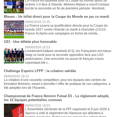
La France est qualifiée pour la Coupe du monde après sa
victoire 1-0 face à l'Irlande. Melvine Malard a inscrit l'unique
but de la rencontre en fin de première période. Vendredi...
Bleues - Un billet direct pour la Coupe du Monde en jeu ce mardi
08/06/2026 22:35
La France jouera sa qualification directe pour la Coupe du
monde 2027 contre l'Irlande ce mardi à Grenoble (21h10,
France 4) Après une campagne en forme de monta...
U23 - Une défaite plus honorable
08/06/2026 18:23
Lourdement battues vendredi (0-5), les Françaises ont mieux
réagi ce lundi pour la seconde opposition face aux U20
américaines. Une rencontre où aucun tir français n'aura
cependant été c...
Challenge Espoirs LFFP : la création validée
08/06/2026 18:23
La création d’une nouvelle compétition, pour les équipes des centres de
formation féminins, visant à densifier l’offre de pratique de ces catégories, a
été adoptée lors de l'Assemb...
Championnat de France féminin Futsal D1 - Le règlement adopté,
les 12 équipes potentielles connues
08/06/2026 18:03
L'Assemblée Générale de la FFF organisée le 6 juin 2026 à
Ajaccio a voté le règlement de l'épreuve qui débutera à
l'entrée prochaine. Retrouvez les principales informations. ...