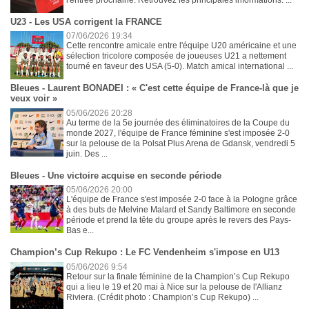
U23 - Les USA corrigent la FRANCE
07/06/2026 19:34
Cette rencontre amicale entre l'équipe U20 américaine et une
sélection tricolore composée de joueuses U21 a nettement
tourné en faveur des USA (5-0). Match amical international ...
Bleues - Laurent BONADEI : « C'est cette équipe de France-là que je
veux voir »
05/06/2026 20:28
Au terme de la 5e journée des éliminatoires de la Coupe du
monde 2027, l'équipe de France féminine s'est imposée 2-0
sur la pelouse de la Polsat Plus Arena de Gdansk, vendredi 5
juin. Des ...
Bleues - Une victoire acquise en seconde période
05/06/2026 20:00
L'équipe de France s'est imposée 2-0 face à la Pologne grâce
à des buts de Melvine Malard et Sandy Baltimore en seconde
période et prend la tête du groupe après le revers des Pays-
Bas e...
Champion’s Cup Rekupo : Le FC Vendenheim s'impose en U13
05/06/2026 9:54
Retour sur la finale féminine de la Champion’s Cup Rekupo
qui a lieu le 19 et 20 mai à Nice sur la pelouse de l'Allianz
Riviera. (Crédit photo : Champion’s Cup Rekupo) ...