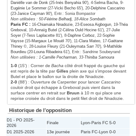
Daniëlle van de Donk
(25-
Inès Benyahia
90'), 4-
Selma Bacha
, 9-
Eugénie Le Sommer
(27-
Vicki Becho
65'), 20-
Delphine Cascarino
(23-
Janice Cayman
90'), Entr.: Sonia Bompastor
Non utilisées :
50-
Féérine Belhadj
, 18-
Alice Sombath
Paris FC
:
16-
Chiamaka Nnadozie
, 23-
Eseosa Aigbogun
, 19-
Théa
Greboval
, 10-
Annaïg Butel
(2-
Célina Ould Hocine
61'), 27-
Julie
Soyer
(7-
Tess Laplacette
81'), 8-
Daphne Corboz
, 22-
Sophie
Vaysse
(15-
Margaux Le Mouël
70'), 11-
Clara Mateo
, 17-
Gaëtane
Thiney
©, 28-
Louise Fleury
(21-
Ouleymata Sarr
70'), 9-
Mathilde
Bourdieu
(20-
Louna Ribadeira
61'), Entr.: Sandrine Soubeyrand
Non utilisées :
1-
Camille Pecharman
, 33-
Thiniba Samoura
1-0
(15')
:
Corner de
Bacha
côté droit frappé du gauche qui
est repris de la tête par
Gilles
plein axe qui s'impose devant
Butel et place le ballon sur la droite de Nnadozie.
2-0
(88')
:
Ouverture de Carpenter pour lancer
Cascarino
couloir droit qui échappe à Greboval puis vient dans la
surface centrer en retrait sur
Bruun
à 10 m qui place une
reprise croisée du droit dans le petit filet droit de Nnadozie.
Historique de l'opposition
D1 - PO 2025-
Finale
Lyon
-
Paris FC
5-0
2026
D1 2025-2026
13e journée
Paris FC
-
Lyon
0-0