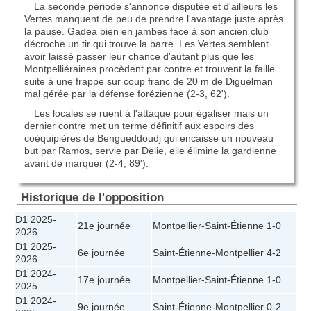
La seconde période s'annonce disputée et d'ailleurs les
Vertes manquent de peu de prendre l'avantage juste après
la pause. Gadea bien en jambes face à son ancien club
décroche un tir qui trouve la barre. Les Vertes semblent
avoir laissé passer leur chance d'autant plus que les
Montpelliéraines procèdent par contre et trouvent la faille
suite à une frappe sur coup franc de 20 m de Diguelman
mal gérée par la défense forézienne (2-3, 62').
Les locales se ruent à l'attaque pour égaliser mais un
dernier contre met un terme définitif aux espoirs des
coéquipières de Bengueddoudj qui encaisse un nouveau
but par Ramos, servie par Delie, elle élimine la gardienne
avant de marquer (2-4, 89').
Historique de l'opposition
D1 2025-
21e journée
Montpellier
-
Saint-Étienne
1-0
2026
D1 2025-
6e journée
Saint-Étienne
-
Montpellier
4-2
2026
D1 2024-
17e journée
Montpellier
-
Saint-Étienne
1-0
2025
D1 2024-
9e journée
Saint-Étienne
-
Montpellier
0-2