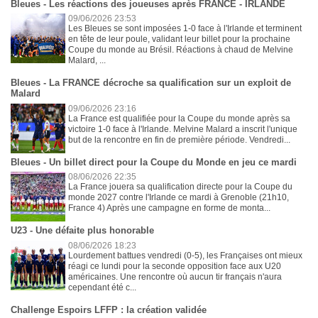
Bleues - Les réactions des joueuses après FRANCE - IRLANDE
09/06/2026 23:53
Les Bleues se sont imposées 1-0 face à l'Irlande et terminent
en tête de leur poule, validant leur billet pour la prochaine
Coupe du monde au Brésil. Réactions à chaud de Melvine
Malard, ...
Bleues - La FRANCE décroche sa qualification sur un exploit de
Malard
09/06/2026 23:16
La France est qualifiée pour la Coupe du monde après sa
victoire 1-0 face à l'Irlande. Melvine Malard a inscrit l'unique
but de la rencontre en fin de première période. Vendredi...
Bleues - Un billet direct pour la Coupe du Monde en jeu ce mardi
08/06/2026 22:35
La France jouera sa qualification directe pour la Coupe du
monde 2027 contre l'Irlande ce mardi à Grenoble (21h10,
France 4) Après une campagne en forme de monta...
U23 - Une défaite plus honorable
08/06/2026 18:23
Lourdement battues vendredi (0-5), les Françaises ont mieux
réagi ce lundi pour la seconde opposition face aux U20
américaines. Une rencontre où aucun tir français n'aura
cependant été c...
Challenge Espoirs LFFP : la création validée