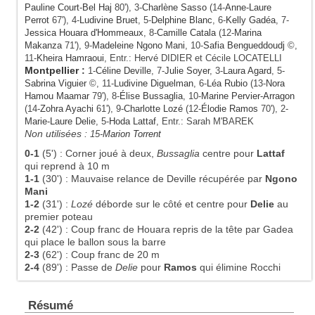
Pauline Court-Bel Haj
80'), 3-
Charlène Sasso
(14-
Anne-Laure
Perrot
67'), 4-
Ludivine Bruet
, 5-
Delphine Blanc
, 6-
Kelly Gadéa
, 7-
Jessica Houara d'Hommeaux
, 8-
Camille Catala
(12-
Marina
Makanza
71'), 9-
Madeleine Ngono Mani
, 10-
Safia Bengueddoudj
©,
11-
Kheira Hamraoui
, Entr.: Hervé DIDIER et Cécile LOCATELLI
Montpellier
:
1-
Céline Deville
, 7-
Julie Soyer
, 3-
Laura Agard
, 5-
Sabrina Viguier
©, 11-
Ludivine Diguelman
, 6-
Léa Rubio
(13-
Nora
Hamou Maamar
79'), 8-
Élise Bussaglia
, 10-
Marine Pervier-Arragon
(14-
Zohra Ayachi
61'), 9-
Charlotte Lozé
(12-
Élodie Ramos
70'), 2-
Marie-Laure Delie
, 5-
Hoda Lattaf
, Entr.: Sarah M'BAREK
Non utilisées :
15-
Marion Torrent
0-1
(5')
:
Corner joué à deux,
Bussaglia
centre pour
Lattaf
qui reprend à 10 m
1-1
(30')
:
Mauvaise relance de Deville récupérée par
Ngono
Mani
1-2
(31')
:
Lozé
déborde sur le côté et centre pour
Delie
au
premier poteau
2-2
(42')
:
Coup franc de Houara repris de la tête par Gadea
qui place le ballon sous la barre
2-3
(62')
:
Coup franc de 20 m
2-4
(89')
:
Passe de
Delie
pour
Ramos
qui élimine Rocchi
Résumé