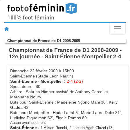
Championnat de France de D1 2008-2009
Championnat de France de D1 2008-2009 -
12e journée - Saint-Étienne-Montpellier 2-4
Dimanche 22 février 2009 à 15h00
Saint-Etienne (Stade Léon Nautin)
Saint-Étienne
-
Montpellier
:
2-4 (2-2)
Spectateurs : 80
Arbitre : Sabrina Himber assisté de Anthony Carcel et
Marouane Noury.
Buts pour Saint-Étienne :
Madeleine Ngono Mani
30',
Kelly
Gadéa
42'
Buts pour Montpellier :
Hoda Lattaf
5',
Marie-Laure Delie
31',
Ludivine Diguelman
62',
Élodie Ramos
89'
Aucun avertissement
Saint-Étienne
:
1-
Alison Rocchi
, 2-
Laetitia Agab-Cluzel
(13-