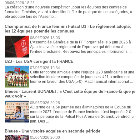
08/06/2026 18:23
La création d’une nouvelle compétition, pour les équipes des centres de
formation féminins, visant à densifier l’offre de pratique de ces catégories, a
été adoptée lors de l'Assemb...
Championnat de France féminin Futsal D1 - Le règlement adopté,
les 12 équipes potentielles connues
08/06/2026 18:03
L'Assemblée Générale de la FFF organisée le 6 juin 2026 à
Ajaccio a voté le règlement de l'épreuve qui débutera à
l'entrée prochaine. Retrouvez les principales informations. ...
U23 - Les USA corrigent la FRANCE
07/06/2026 19:34
Cette rencontre amicale entre l'équipe U20 américaine et une
sélection tricolore composée de joueuses U21 a nettement
tourné en faveur des USA (5-0). Match amical international ...
Bleues - Laurent BONADEI : « C'est cette équipe de France-là que je
veux voir »
05/06/2026 20:28
Au terme de la 5e journée des éliminatoires de la Coupe du
monde 2027, l'équipe de France féminine s'est imposée 2-0
sur la pelouse de la Polsat Plus Arena de Gdansk, vendredi 5
juin. Des ...
Bleues - Une victoire acquise en seconde période
05/06/2026 20:00