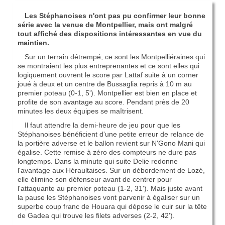
Les Stéphanoises n'ont pas pu confirmer leur bonne
série avec la venue de Montpellier, mais ont malgré
tout affiché des dispositions intéressantes en vue du
maintien.
Sur un terrain détrempé, ce sont les Montpelliéraines qui
se montraient les plus entreprenantes et ce sont elles qui
logiquement ouvrent le score par Lattaf suite à un corner
joué à deux et un centre de Bussaglia repris à 10 m au
premier poteau (0-1, 5'). Montpellier est bien en place et
profite de son avantage au score. Pendant près de 20
minutes les deux équipes se maîtrisent.
Il faut attendre la demi-heure de jeu pour que les
Stéphanoises bénéficient d'une petite erreur de relance de
la portière adverse et le ballon revient sur N'Gono Mani qui
égalise. Cette remise à zéro des compteurs ne dure pas
longtemps. Dans la minute qui suite Delie redonne
l'avantage aux Héraultaises. Sur un débordement de Lozé,
elle élimine son défenseur avant de centrer pour
l'attaquante au premier poteau (1-2, 31'). Mais juste avant
la pause les Stéphanoises vont parvenir à égaliser sur un
superbe coup franc de Houara qui dépose le cuir sur la tête
de Gadea qui trouve les filets adverses (2-2, 42').