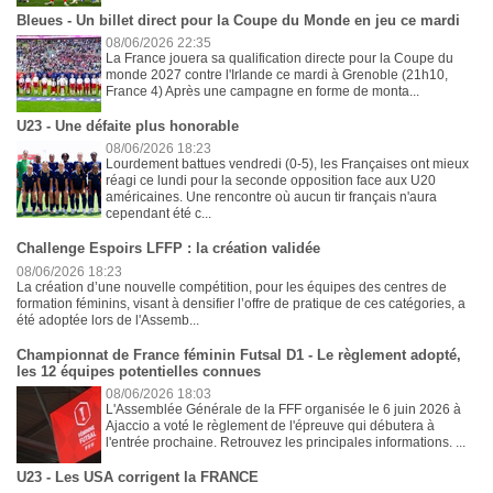
Bleues - Un billet direct pour la Coupe du Monde en jeu ce mardi
08/06/2026 22:35
La France jouera sa qualification directe pour la Coupe du
monde 2027 contre l'Irlande ce mardi à Grenoble (21h10,
France 4) Après une campagne en forme de monta...
U23 - Une défaite plus honorable
08/06/2026 18:23
Lourdement battues vendredi (0-5), les Françaises ont mieux
réagi ce lundi pour la seconde opposition face aux U20
américaines. Une rencontre où aucun tir français n'aura
cependant été c...
Challenge Espoirs LFFP : la création validée
08/06/2026 18:23
La création d’une nouvelle compétition, pour les équipes des centres de
formation féminins, visant à densifier l’offre de pratique de ces catégories, a
été adoptée lors de l'Assemb...
Championnat de France féminin Futsal D1 - Le règlement adopté,
les 12 équipes potentielles connues
08/06/2026 18:03
L'Assemblée Générale de la FFF organisée le 6 juin 2026 à
Ajaccio a voté le règlement de l'épreuve qui débutera à
l'entrée prochaine. Retrouvez les principales informations. ...
U23 - Les USA corrigent la FRANCE