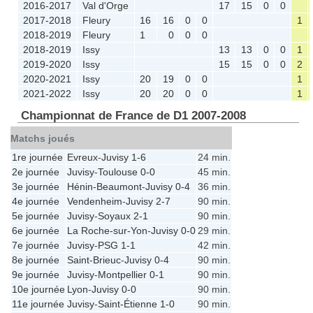
2016-2017
Val d'Orge
17
15
0
0
2017-2018
Fleury
16
16
0
0
1
2018-2019
Fleury
1
0
0
0
2018-2019
Issy
13
13
0
0
1
2019-2020
Issy
15
15
0
0
2
2020-2021
Issy
20
19
0
0
1
2021-2022
Issy
20
20
0
0
1
Championnat de France de D1 2007-2008
Matchs joués
1re journée
Evreux
-
Juvisy
1-6
24 min.
2e journée
Juvisy
-
Toulouse
0-0
45 min.
3e journée
Hénin-Beaumont
-
Juvisy
0-4
36 min.
4e journée
Vendenheim
-
Juvisy
2-7
90 min.
5e journée
Juvisy
-
Soyaux
2-1
90 min.
6e journée
La Roche-sur-Yon
-
Juvisy
0-0
29 min.
7e journée
Juvisy
-
PSG
1-1
42 min.
8e journée
Saint-Brieuc
-
Juvisy
0-4
90 min.
9e journée
Juvisy
-
Montpellier
0-1
90 min.
10e journée
Lyon
-
Juvisy
0-0
90 min.
11e journée
Juvisy
-
Saint-Étienne
1-0
90 min.