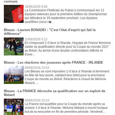
connues
18/06/2026 9:06
La Commission Fédérale du Futsal a communiqué les 12
équipes retenues pour la première édition du championnat
qui débutera le 19 septembre prochain. Les équipes
qualifiées (sous r�...
Bleues - Laurent BONADEI : "C'est l'état d'esprit qui fait la
différence"
10/06/2026 0:12
En s'imposant 1-0 face à l'Irlande, l'équipe de France féminine
valide sa qualification directe pour la Coupe du monde 2027
au Brésil. Au terme d'une double confrontation difficile et
d'une...
Bleues - Les réactions des joueuses après FRANCE - IRLANDE
09/06/2026 23:53
Les Bleues se sont imposées 1-0 face à l'Irlande et terminent
en tête de leur poule, validant leur billet pour la prochaine
Coupe du monde au Brésil. Réactions à chaud de Melvine
Malard, ...
Bleues - La FRANCE décroche sa qualification sur un exploit de
Malard
09/06/2026 23:16
La France est qualifiée pour la Coupe du monde après sa
victoire 1-0 face à l'Irlande. Melvine Malard a inscrit l'unique
but de la rencontre en fin de première période. Vendredi...