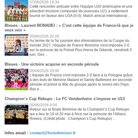
07/06/2026 19:34
Cette rencontre amicale entre l'équipe U20 américaine et une
sélection tricolore composée de joueuses U21 a nettement
tourné en faveur des USA (5-0). Match amical international ...
Bleues - Laurent BONADEI : « C'est cette équipe de France-là que je
veux voir »
05/06/2026 20:28
Au terme de la 5e journée des éliminatoires de la Coupe du
monde 2027, l'équipe de France féminine s'est imposée 2-0
sur la pelouse de la Polsat Plus Arena de Gdansk, vendredi 5
juin. Des ...
Bleues - Une victoire acquise en seconde période
05/06/2026 20:00
L'équipe de France s'est imposée 2-0 face à la Pologne grâce
à des buts de Melvine Malard et Sandy Baltimore en seconde
période et prend la tête du groupe après le revers des Pays-
Bas e...
Champion’s Cup Rekupo : Le FC Vendenheim s'impose en U13
05/06/2026 9:54
Retour sur la finale féminine de la Champion’s Cup Rekupo
qui a lieu le 19 et 20 mai à Nice sur la pelouse de l'Allianz
Riviera. (Crédit photo : Champion’s Cup Rekupo) ...
Infos email :
contact@footofeminin.fr