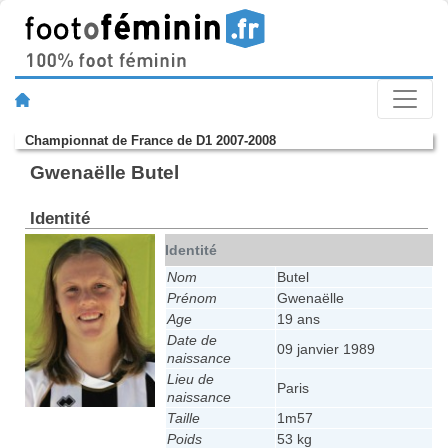
Championnat de France de D1 2007-2008
Gwenaëlle Butel
Identité
Identité
Nom
Butel
Prénom
Gwenaëlle
Age
19 ans
Date de
09 janvier 1989
naissance
Lieu de
Paris
naissance
Taille
1m57
Poids
53 kg