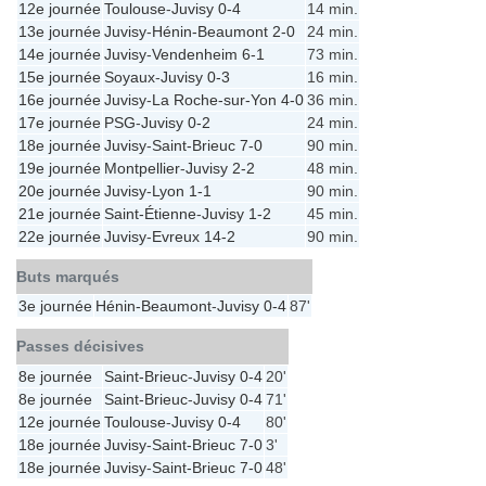
12e journée
Toulouse
-
Juvisy
0-4
14 min.
13e journée
Juvisy
-
Hénin-Beaumont
2-0
24 min.
14e journée
Juvisy
-
Vendenheim
6-1
73 min.
15e journée
Soyaux
-
Juvisy
0-3
16 min.
16e journée
Juvisy
-
La Roche-sur-Yon
4-0
36 min.
17e journée
PSG
-
Juvisy
0-2
24 min.
18e journée
Juvisy
-
Saint-Brieuc
7-0
90 min.
19e journée
Montpellier
-
Juvisy
2-2
48 min.
20e journée
Juvisy
-
Lyon
1-1
90 min.
21e journée
Saint-Étienne
-
Juvisy
1-2
45 min.
22e journée
Juvisy
-
Evreux
14-2
90 min.
Buts marqués
3e journée
Hénin-Beaumont
-
Juvisy
0-4
87'
Passes décisives
8e journée
Saint-Brieuc
-
Juvisy
0-4
20'
8e journée
Saint-Brieuc
-
Juvisy
0-4
71'
12e journée
Toulouse
-
Juvisy
0-4
80'
18e journée
Juvisy
-
Saint-Brieuc
7-0
3'
18e journée
Juvisy
-
Saint-Brieuc
7-0
48'