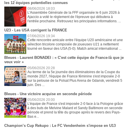
les 12 équipes potentielles connues
08/06/2026 18:03
L'Assemblée Générale de la FFF organisée le 6 juin 2026 à
Ajaccio a voté le règlement de l'épreuve qui débutera à
l'entrée prochaine. Retrouvez les principales informations. ...
U23 - Les USA corrigent la FRANCE
07/06/2026 19:34
Cette rencontre amicale entre l'équipe U20 américaine et une
sélection tricolore composée de joueuses U21 a nettement
tourné en faveur des USA (5-0). Match amical international ...
Bleues - Laurent BONADEI : « C'est cette équipe de France-là que je
veux voir »
05/06/2026 20:28
Au terme de la 5e journée des éliminatoires de la Coupe du
monde 2027, l'équipe de France féminine s'est imposée 2-0
sur la pelouse de la Polsat Plus Arena de Gdansk, vendredi 5
juin. Des ...
Bleues - Une victoire acquise en seconde période
05/06/2026 20:00
L'équipe de France s'est imposée 2-0 face à la Pologne grâce
à des buts de Melvine Malard et Sandy Baltimore en seconde
période et prend la tête du groupe après le revers des Pays-
Bas e...
Champion’s Cup Rekupo : Le FC Vendenheim s'impose en U13