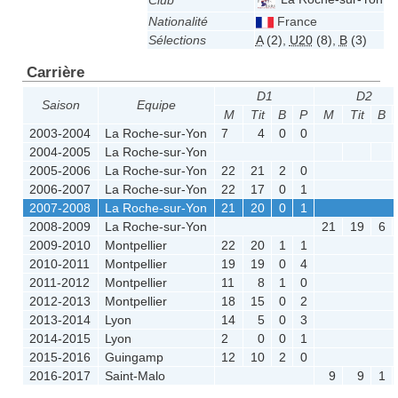
Club
Nationalité
France
Sélections
A
(2)
,
U20
(8)
,
B
(3)
Carrière
D1
D2
Saison
Equipe
M
Tit
B
P
M
Tit
B
2003-2004
La Roche-sur-Yon
7
4
0
0
2004-2005
La Roche-sur-Yon
2005-2006
La Roche-sur-Yon
22
21
2
0
2006-2007
La Roche-sur-Yon
22
17
0
1
2007-2008
La Roche-sur-Yon
21
20
0
1
2008-2009
La Roche-sur-Yon
21
19
6
2009-2010
Montpellier
22
20
1
1
2010-2011
Montpellier
19
19
0
4
2011-2012
Montpellier
11
8
1
0
2012-2013
Montpellier
18
15
0
2
2013-2014
Lyon
14
5
0
3
2014-2015
Lyon
2
0
0
1
2015-2016
Guingamp
12
10
2
0
2016-2017
Saint-Malo
9
9
1