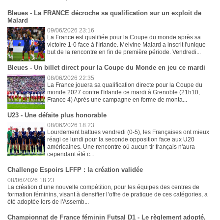
Bleues - La FRANCE décroche sa qualification sur un exploit de
Malard
09/06/2026 23:16
La France est qualifiée pour la Coupe du monde après sa
victoire 1-0 face à l'Irlande. Melvine Malard a inscrit l'unique
but de la rencontre en fin de première période. Vendredi...
Bleues - Un billet direct pour la Coupe du Monde en jeu ce mardi
08/06/2026 22:35
La France jouera sa qualification directe pour la Coupe du
monde 2027 contre l'Irlande ce mardi à Grenoble (21h10,
France 4) Après une campagne en forme de monta...
U23 - Une défaite plus honorable
08/06/2026 18:23
Lourdement battues vendredi (0-5), les Françaises ont mieux
réagi ce lundi pour la seconde opposition face aux U20
américaines. Une rencontre où aucun tir français n'aura
cependant été c...
Challenge Espoirs LFFP : la création validée
08/06/2026 18:23
La création d’une nouvelle compétition, pour les équipes des centres de
formation féminins, visant à densifier l’offre de pratique de ces catégories, a
été adoptée lors de l'Assemb...
Championnat de France féminin Futsal D1 - Le règlement adopté,