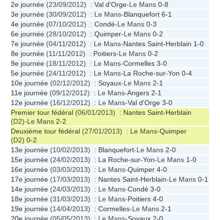
2e journée
(23/09/2012) :
Val d'Orge
-Le Mans
0-8
3e journée
(30/09/2012) : Le Mans-
Blanquefort
6-1
4e journée
(07/10/2012) :
Condé
-Le Mans
0-3
6e journée
(28/10/2012) :
Quimper
-Le Mans
0-2
7e journée
(04/11/2012) : Le Mans-
Nantes Saint-Herblain
1-0
8e journée
(11/11/2012) :
Poitiers
-Le Mans
0-2
9e journée
(18/11/2012) : Le Mans-
Cormelles
3-0
5e journée
(24/11/2012) : Le Mans-
La Roche-sur-Yon
0-4
10e journée
(02/12/2012) :
Soyaux
-Le Mans
2-1
11e journée
(09/12/2012) : Le Mans-
Angers
2-1
12e journée
(16/12/2012) : Le Mans-
Val d'Orge
3-0
Premier tour fédéral
(06/01/2013) :
Nantes Saint-Herblain
(D2)-Le Mans
2-2
Deuxième tour fédéral
(27/01/2013) : Le Mans-
Quimper
(D2)
0-2
13e journée
(10/02/2013) :
Blanquefort
-Le Mans
2-0
15e journée
(24/02/2013) :
La Roche-sur-Yon
-Le Mans
1-0
16e journée
(03/03/2013) : Le Mans-
Quimper
4-0
17e journée
(17/03/2013) :
Nantes Saint-Herblain
-Le Mans
0-1
14e journée
(24/03/2013) : Le Mans-
Condé
3-0
18e journée
(31/03/2013) : Le Mans-
Poitiers
4-0
19e journée
(14/04/2013) :
Cormelles
-Le Mans
2-1
20e journée
(05/05/2013) : Le Mans-
Soyaux
2-0