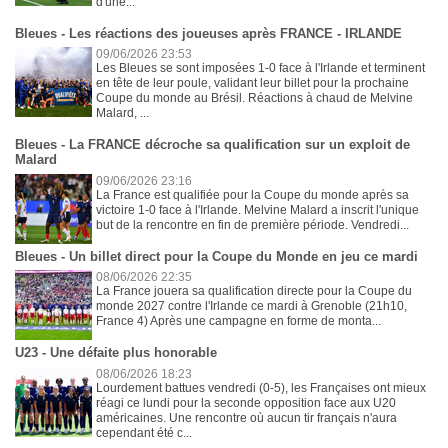
d'une...
Bleues - Les réactions des joueuses après FRANCE - IRLANDE
09/06/2026 23:53
Les Bleues se sont imposées 1-0 face à l'Irlande et terminent
en tête de leur poule, validant leur billet pour la prochaine
Coupe du monde au Brésil. Réactions à chaud de Melvine
Malard, ...
Bleues - La FRANCE décroche sa qualification sur un exploit de
Malard
09/06/2026 23:16
La France est qualifiée pour la Coupe du monde après sa
victoire 1-0 face à l'Irlande. Melvine Malard a inscrit l'unique
but de la rencontre en fin de première période. Vendredi...
Bleues - Un billet direct pour la Coupe du Monde en jeu ce mardi
08/06/2026 22:35
La France jouera sa qualification directe pour la Coupe du
monde 2027 contre l'Irlande ce mardi à Grenoble (21h10,
France 4) Après une campagne en forme de monta...
U23 - Une défaite plus honorable
08/06/2026 18:23
Lourdement battues vendredi (0-5), les Françaises ont mieux
réagi ce lundi pour la seconde opposition face aux U20
américaines. Une rencontre où aucun tir français n'aura
cependant été c...