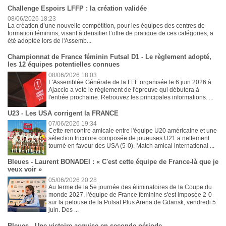
Challenge Espoirs LFFP : la création validée
08/06/2026 18:23
La création d’une nouvelle compétition, pour les équipes des centres de
formation féminins, visant à densifier l’offre de pratique de ces catégories, a
été adoptée lors de l'Assemb...
Championnat de France féminin Futsal D1 - Le règlement adopté,
les 12 équipes potentielles connues
08/06/2026 18:03
L'Assemblée Générale de la FFF organisée le 6 juin 2026 à
Ajaccio a voté le règlement de l'épreuve qui débutera à
l'entrée prochaine. Retrouvez les principales informations. ...
U23 - Les USA corrigent la FRANCE
07/06/2026 19:34
Cette rencontre amicale entre l'équipe U20 américaine et une
sélection tricolore composée de joueuses U21 a nettement
tourné en faveur des USA (5-0). Match amical international ...
Bleues - Laurent BONADEI : « C'est cette équipe de France-là que je
veux voir »
05/06/2026 20:28
Au terme de la 5e journée des éliminatoires de la Coupe du
monde 2027, l'équipe de France féminine s'est imposée 2-0
sur la pelouse de la Polsat Plus Arena de Gdansk, vendredi 5
juin. Des ...
Bleues - Une victoire acquise en seconde période