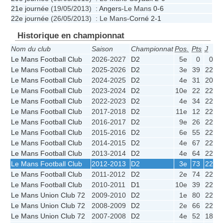
21e journée
(19/05/2013) :
Angers
-Le Mans
0-6
22e journée
(26/05/2013) : Le Mans-
Corné
2-1
Historique en championnat
Nom du club
Saison
Championnat
Pos.
Pts
J
G
Le Mans Football Club
2026-2027
D2
5e
0
0
Le Mans Football Club
2025-2026
D2
3e
39
22
1
Le Mans Football Club
2024-2025
D2
4e
31
20
Le Mans Football Club
2023-2024
D2
10e
22
22
Le Mans Football Club
2022-2023
D2
4e
34
22
1
Le Mans Football Club
2017-2018
D2
11e
12
22
Le Mans Football Club
2016-2017
D2
9e
26
22
Le Mans Football Club
2015-2016
D2
6e
55
22
1
Le Mans Football Club
2014-2015
D2
4e
67
22
1
Le Mans Football Club
2013-2014
D2
4e
64
22
1
Le Mans Football Club
2012-2013
D2
3e
73
22
1
Le Mans Football Club
2011-2012
D2
2e
74
22
1
Le Mans Football Club
2010-2011
D1
10e
39
22
Le Mans Union Club 72
2009-2010
D2
1e
80
22
1
Le Mans Union Club 72
2008-2009
D2
2e
66
22
1
Le Mans Union Club 72
2007-2008
D2
4e
52
18
1