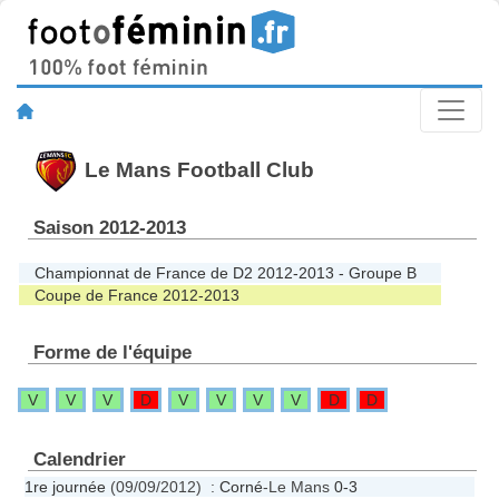
Le Mans Football Club
Saison 2012-2013
Championnat de France de D2 2012-2013 - Groupe B
Coupe de France 2012-2013
Forme de l'équipe
V
V
V
D
V
V
V
V
D
D
Calendrier
1re journée
(09/09/2012) :
Corné
-Le Mans
0-3