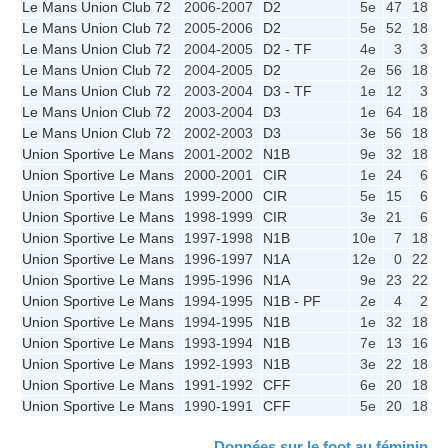
Le Mans Union Club 72
2006-2007
D2
5e
47
18
Le Mans Union Club 72
2005-2006
D2
5e
52
18
1
Le Mans Union Club 72
2004-2005
D2 - TF
4e
3
3
Le Mans Union Club 72
2004-2005
D2
2e
56
18
1
Le Mans Union Club 72
2003-2004
D3 - TF
1e
12
3
Le Mans Union Club 72
2003-2004
D3
1e
64
18
1
Le Mans Union Club 72
2002-2003
D3
3e
56
18
1
Union Sportive Le Mans
2001-2002
N1B
9e
32
18
Union Sportive Le Mans
2000-2001
CIR
1e
24
6
Union Sportive Le Mans
1999-2000
CIR
5e
15
6
Union Sportive Le Mans
1998-1999
CIR
3e
21
6
Union Sportive Le Mans
1997-1998
N1B
10e
7
18
Union Sportive Le Mans
1996-1997
N1A
12e
0
22
Union Sportive Le Mans
1995-1996
N1A
9e
23
22
Union Sportive Le Mans
1994-1995
N1B - PF
2e
4
2
Union Sportive Le Mans
1994-1995
N1B
1e
32
18
1
Union Sportive Le Mans
1993-1994
N1B
7e
13
16
Union Sportive Le Mans
1992-1993
N1B
3e
22
18
1
Union Sportive Le Mans
1991-1992
CFF
6e
20
18
Union Sportive Le Mans
1990-1991
CFF
5e
20
18
Données sur le foot au féminin